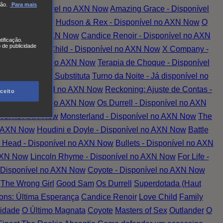
ão.
Para mais
tada - Disponível no AXN Now
Amazing Grace - Disponível
vel no AXN Now
Hudson & Rex - Disponível no AXN Now
O
 Disponível no AXN Now
Candice Renoir - Disponível no AXN
tificação.
 de publicidade
 AXN Now
Love Child - Disponível no AXN Now
X Company -
er - Disponível no AXN Now
Terapia de Choque - Disponível
el no AXN Now
A Substituta
Turno da Noite - Já disponível no
nção - Disponível no AXN Now
Reckoning: Ajuste de Contas -
ceito
ed - Disponível no AXN Now
Os Durrell - Disponível no AXN
ível no AXN Now
Monsterland - Disponível no AXN Now
The
o AXN Now
Houdini e Doyle - Disponível no AXN Now
Battle
 Head - Disponível no AXN Now
Bullets - Disponível no AXN
 AXN Now
Lincoln Rhyme - Disponível no AXN Now
For Life -
- Disponível no AXN Now
Coyote - Disponível no AXN Now
The Wrong Girl
Good Sam
Os Durrell
Superdotada (Haut
ns: Última Esperança
Candice Renoir
Love Child
Family
idade
O Último Magnata
Coyote
Masters of Sex
Outlander
O