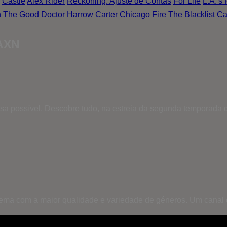
Castle
Alex Rider
Reckoning: Ajuste de Contas
For Life
L.A.'s 
n
The Good Doctor
Harrow
Carter
Chicago Fire
The Blacklist
Ca
 AXN
esa possível. Descobre tudo, na estreia da segunda temporada 
inema com a maior qualidade e variedade de géneros. Um canal