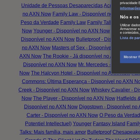
privacidade 
Unidade de Pessoas Desaparecidas
Accused
Battle
informações,
no AXN Now
Family Law - Disponível no AXN Now
G
Nós e os
Peso da Verdade
Family Law
Family Talks: Mais Famí
Utilizar dado
Armazenar e/
Now
Younger - Disponível no AXN Now
The Wrong G
e conteúdos,
Lista de pa
Disponível no AXN Now
Bulletproof - Disponível no
no AXN Now
Masters of Sex - Disponível no AXN No
AXN Now
The Rookie - Já disponível no AXN Now
Th
Mostrar 
Disponível no AXN Now
Mr. Mercedes - Disponível
Now
The Halcyon Hotel - Disponível no AXN Now
Fan
Commons: Última Esperança - Disponível no AXN N
Creek - Disponível no AXN Now
Whiskey Cavalier - D
Now
The Player - Disponível no AXN Now
Hatfields
Disponível no AXN Now
Diggstown - Disponível n
Carter - Disponível no AXN Now
O Peso da Verdad
Potentiel Intellectuel)
Younger
Fantasy Island
Famil
Talks: Mais família, mais amor
Bulletproof
Chesapeake