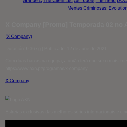
Grande C
The Client List
Os Tudors
The Head
DOC
Mentes Criminosas: Evolutio
X Company [Promo] Temporada 02 no
(X Company)
Duración: 0:36 sg | Publicado: 12 de June de 2021
Com duas baixas na equipa, a união terá que ser o mais co
https://www.axn.pt/programas/x-company
X Company
Estreias exclusivas das melhores séries internacionais e c