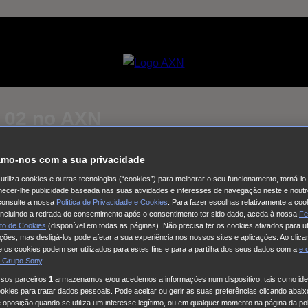
 02 no AXN
mo-nos com a sua privacidade
Selecciona um
Coleção de vídeos
utiliza cookies e outras tecnologias (“cookies”) para melhorar o seu funcionamento, torná-l
ornecer-lhe publicidade baseada nas suas atividades e interesses de navegação neste e noutr
consulte a nossa
Política de Privacidade e Cookies
. Para fazer escolhas relativamente a coo
al - O Regresso
Como Matar o Seu Marido
The Other Bennet Si
 incluindo a retirada do consentimento após o consentimento ter sido dado, aceda à nossa
Fe
to de Cookies
(disponível em todas as páginas). Não precisa ter os cookies ativados para ut
OW - Talento no Feminino
24 Março Dia internacional da Açao
ações, mas desligá-los pode afetar a sua experiência nos nossos sites e aplicações. Ao clicar
o
This City Is Ours
Nine Bodies
HUDSON & REX
Cobra Kai
Fa
 os cookies podem ser utilizados para estes fins e para a partilha dos seus dados com a
e
 Grupo Sony
.
la
Long Bright River
Alert
Doutora Larsen
Quarto 309
Red Eye
ssos parceiros
1
armazenamos e/ou acedemos a informações num dispositivo, tais como iden
.W.A.T.: Força de intervenção
Viola Come Il Mare
Frente a Fren
kies para tratar dados pessoais. Pode aceitar ou gerir as suas preferências clicando abaixo
da
Cinema com C Maiúsculo
Frente a Frente
Three Pines
The G
e oposição quando se utiliza um interesse legítimo, ou em qualquer momento na página da pol