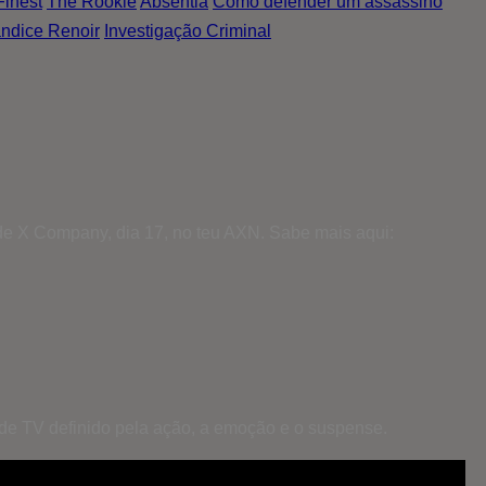
Finest
The Rookie
Absentia
Como defender um assassino
ndice Renoir
Investigação Criminal
de X Company, dia 17, no teu AXN. Sabe mais aqui:
 de TV definido pela ação, a emoção e o suspense.