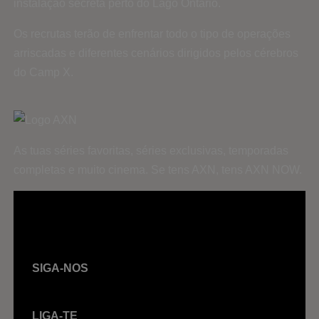
instalação secreta perto do Lago Ontário.
Os recrutas terão de enfrentar todo o tipo de operações
arriscadas e diferentes cenários dirigidos pelos cérebros
do Camp X.
As tuas séries favoritas, séries exclusivas, temporadas
completas e muito cinema. Se tens AXN, tens AXN NOW.
SIGA-NOS
LIGA-TE