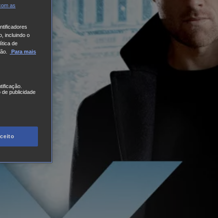
 com
as
tificadores
, incluindo o
ítica de
ão.
Para mais
tificação.
 de publicidade
ceito