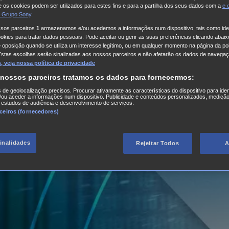
 os cookies podem ser utilizados para estes fins e para a partilha dos seus dados com a
e
 Grupo Sony
.
ssos parceiros
1
armazenamos e/ou acedemos a informações num dispositivo, tais como iden
kies para tratar dados pessoais. Pode aceitar ou gerir as suas preferências clicando abaixo
e oposição quando se utiliza um interesse legítimo, ou em qualquer momento na página da pol
Estas escolhas serão sinalizadas aos nossos parceiros e não afetarão os dados de navegaç
 veja nossa política de privacidade
 nossos parceiros tratamos os dados para fornecermos:
s de geolocalização precisos. Procurar ativamente as características do dispositivo para iden
ou aceder a informações num dispositivo. Publicidade e conteúdos personalizados, medição
 estudos de audiência e desenvolvimento de serviços.
rceiros (fornecedores)
finalidades
Rejeitar Todos
A