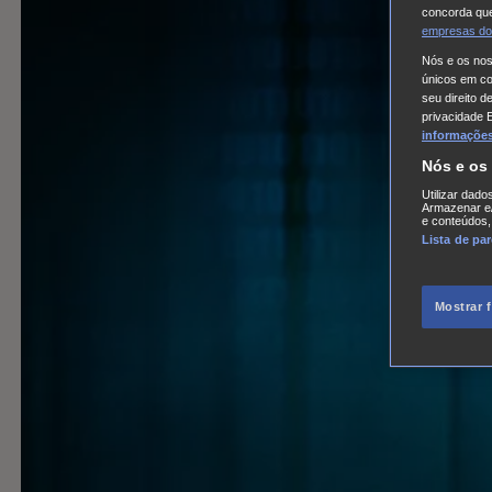
concorda que
empresas do
Nós e os no
únicos em coo
seu direito d
privacidade 
informações,
Nós e os
Utilizar dado
Armazenar e/
e conteúdos,
Lista de pa
Mostrar 