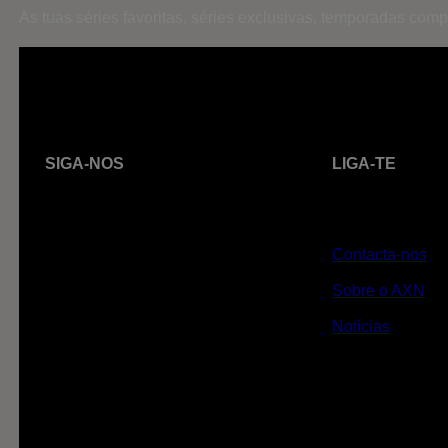
As tuas séries favoritas, séries exclusivas, temporadas co
SIGA-NOS
LIGA-TE
Contacta-nos
Sobre o AXN
Notícias