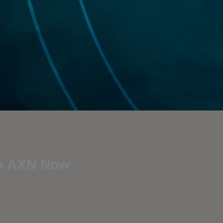
 no AXN Now
w