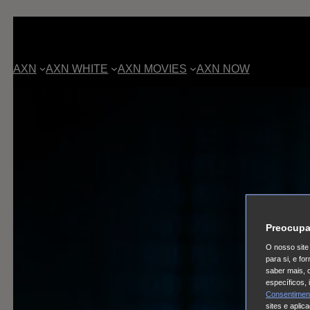
AXN
AXN WHITE
AXN MOVIES
AXN NOW
Preocupa
O nosso site 
para si, e f
saber mais, 
específicos,
Consentimen
sites e aplic