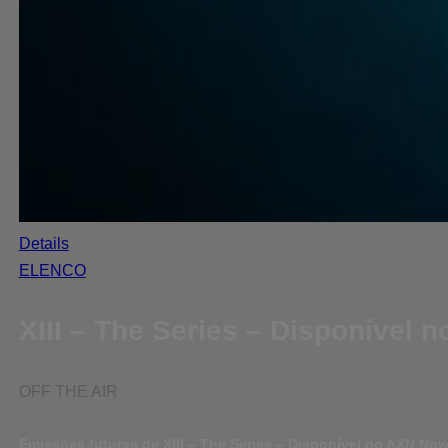
Details
ELENCO
XIII – The Series – Disponível
OFF THE AIR
Emissões futuras de XIII – The Series – Disponível no AXN No