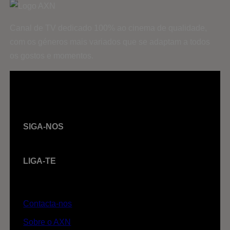
Canal de TV dedicado 100% ao cinema de qualidade,
com os géneros mais variados que se adaptam a todos
os gostos e momentos.
SIGA-NOS
LIGA-TE
Contacta-nos
Sobre o AXN