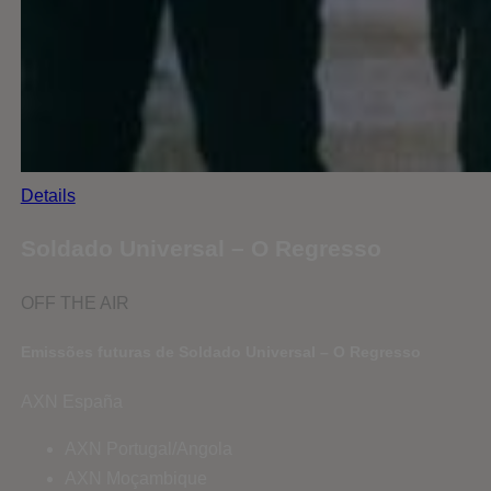
Details
Soldado Universal – O Regresso
OFF THE AIR
Emissões futuras de Soldado Universal – O Regresso
AXN España
AXN Portugal/Angola
AXN Moçambique