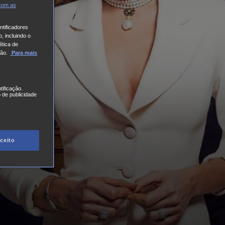
 com
as
tificadores
, incluindo o
ítica de
ão.
Para mais
tificação.
 de publicidade
ceito