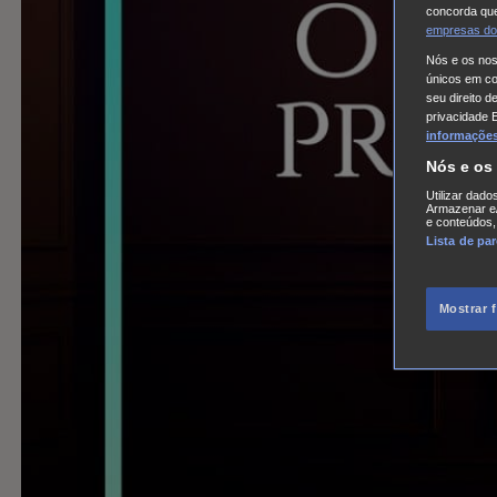
concorda que
empresas do
Nós e os no
únicos em coo
seu direito d
privacidade 
informações,
Nós e os
Utilizar dado
Armazenar e/
e conteúdos,
Lista de pa
Mostrar 