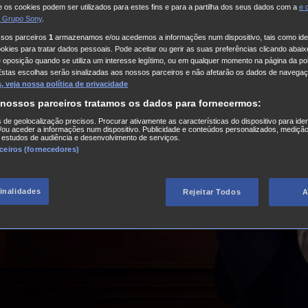
 os cookies podem ser utilizados para estes fins e para a partilha dos seus dados com a
e
 Grupo Sony
.
ssos parceiros
1
armazenamos e/ou acedemos a informações num dispositivo, tais como iden
kies para tratar dados pessoais. Pode aceitar ou gerir as suas preferências clicando abaixo
e oposição quando se utiliza um interesse legítimo, ou em qualquer momento na página da pol
Estas escolhas serão sinalizadas aos nossos parceiros e não afetarão os dados de navegaç
 veja nossa política de privacidade
 nossos parceiros tratamos os dados para fornecermos:
s de geolocalização precisos. Procurar ativamente as características do dispositivo para iden
ou aceder a informações num dispositivo. Publicidade e conteúdos personalizados, medição
 estudos de audiência e desenvolvimento de serviços.
rceiros (fornecedores)
finalidades
Rejeitar Todos
A