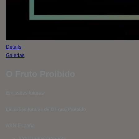
Details
Galerias
O Fruto Proibido
Emissões futuras
Emissões futuras de O Fruto Proibido
AXN España
AXN Portugal/Angola