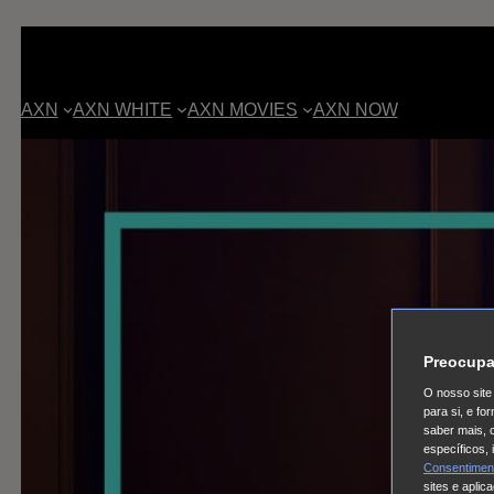
AXN
AXN WHITE
AXN MOVIES
AXN NOW
Preocupa
O nosso site 
para si, e f
saber mais, 
específicos,
Consentimen
sites e aplic