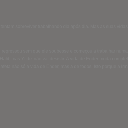
s tentam sobreviver trabalhando dia após dia. Mas as suas vi
, regressou sem que ele soubesse e começou a trabalhar num
 e Halit, mas Yıldız não vai desistir. A vida de Ender muda com
eta não só a vida de Ender, mas a de todos. Isto porque a irm