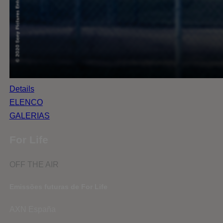
Details
ELENCO
GALERIAS
For Life
OFF THE AIR
Emissões futuras de For Life
AXN España