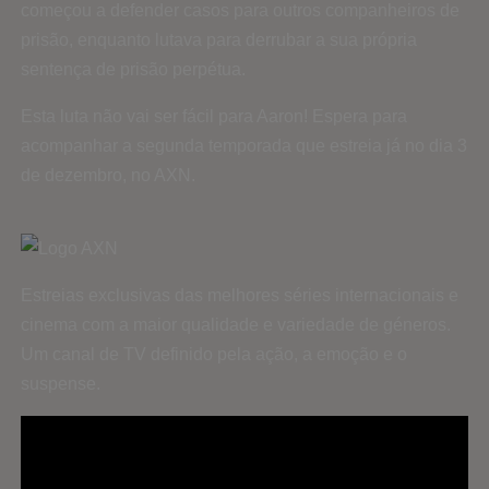
começou a defender casos para outros companheiros de
prisão, enquanto lutava para derrubar a sua própria
sentença de prisão perpétua.
Esta luta não vai ser fácil para Aaron! Espera para
acompanhar a segunda temporada que estreia já no dia 3
de dezembro, no AXN.
Estreias exclusivas das melhores séries internacionais e
cinema com a maior qualidade e variedade de géneros.
Um canal de TV definido pela ação, a emoção e o
suspense.