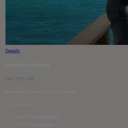
Details
Candice Renoir
OFF THE AIR
Emissões futuras de Candice Renoir
AXN España
AXN Portugal/Angola
AXN Moçambique