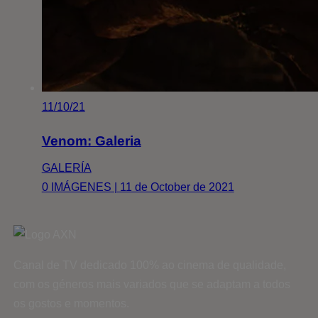
11/10/21
Venom: Galeria
GALERÍA
0 IMÁGENES | 11 de October de 2021
Canal de TV dedicado 100% ao cinema de qualidade,
com os géneros mais variados que se adaptam a todos
os gostos e momentos.