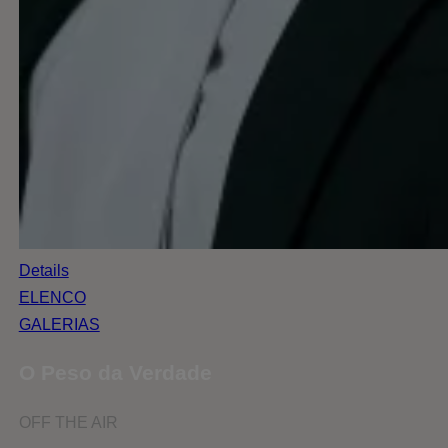
Details
ELENCO
GALERIAS
O Peso da Verdade
OFF THE AIR