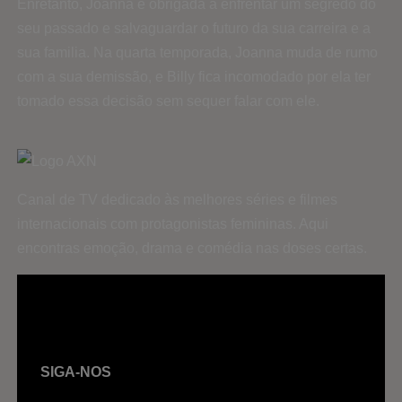
Enretanto, Joanna é obrigada a enfrentar um segredo do
seu passado e salvaguardar o futuro da sua carreira e a
sua familia.
Na quarta temporada, Joanna muda de rumo
com a sua demissão, e Billy fica incomodado por ela ter
tomado essa decisão sem sequer falar com ele.
Canal de TV dedicado às melhores séries e filmes
internacionais com protagonistas femininas. Aqui
encontras emoção, drama e comédia nas doses certas.
SIGA-NOS