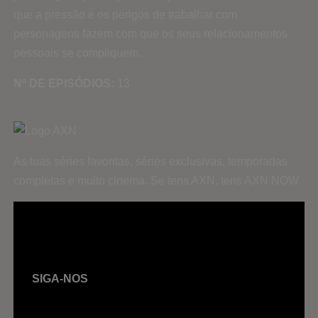
que a pressão e os perigos de trabalhar com
personagens fazem com que os seus relacionamentos
pessoais se compliquem.
Nº DE EPISÓDIOS:
13
As tuas séries favoritas, séries exclusivas, temporadas
completas e muito cinema. Se tens AXN, tens AXN NOW.
SIGA-NOS