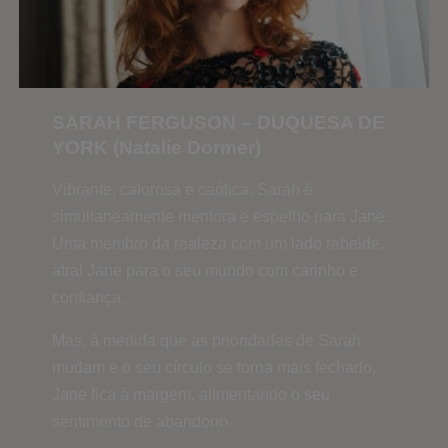
SARAH FERGUSON – DUQUESA DE
YORK (Natalie Dormer)
Vibrante, calorosa e caótica, Sarah é
simultaneamente mentora e espelho para Jane.
Uma membro da realeza com um lado rebelde,
atrai Jane para o seu mundo com carinho e
confiança.
Mas, à medida que as prioridades de Sarah
mudam e o seu círculo se torna mais fechado,
Jane fica à margem, alimentando o seu
sentimento de abandono.