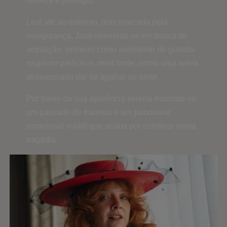
realeza e prestígio.
Leal até ao extremo, mas marcada pela
insegurança, Jane reinventa-se em busca de
aceitação: primeiro como assistente de guarda-
roupa no palácio e, mais tarde, como uma noiva
desesperada por se agarrar ao amor.
Por baixo da sua aparência serena esconde-se
um passado de traumas e um panorama
emocional volátil que acaba por culminar numa
tragédia.