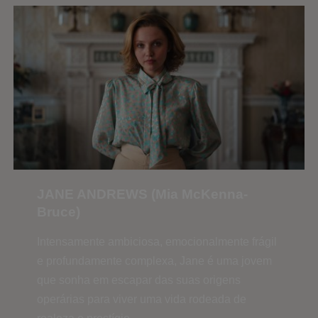
JANE ANDREWS (Mia McKenna-
Bruce)
Intensamente ambiciosa, emocionalmente frágil
e profundamente complexa, Jane é uma jovem
que sonha em escapar das suas origens
operárias para viver uma vida rodeada de