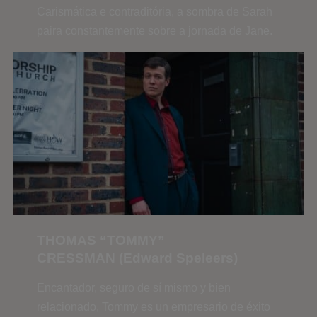
Carismática e contraditória, a sombra de Sarah
paira constantemente sobre a jornada de Jane.
THOMAS “TOMMY”
CRESSMAN (Edward Speleers)
Encantador, seguro de sí mismo y bien
relacionado, Tommy es un empresario de éxito