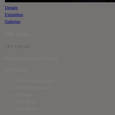
Details
Episódios
Galerias
The Lady
OFF THE AIR
Emissões futuras de The Lady
AXN España
AXN Portugal/Angola
AXN Moçambique
AXN Now
AXN White
AXN Movies