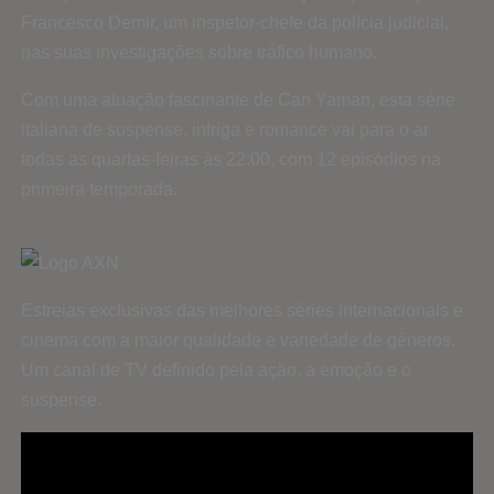
Francesco Demir, um inspetor-chefe da polícia judicial,
nas suas investigações sobre tráfico humano.
Com uma atuação fascinante de Can Yaman, esta série
italiana de suspense, intriga e romance vai para o ar
todas as quartas-feiras às 22:00, com 12 episódios na
primeira temporada.
Estreias exclusivas das melhores séries internacionais e
cinema com a maior qualidade e variedade de géneros.
Um canal de TV definido pela ação, a emoção e o
suspense.