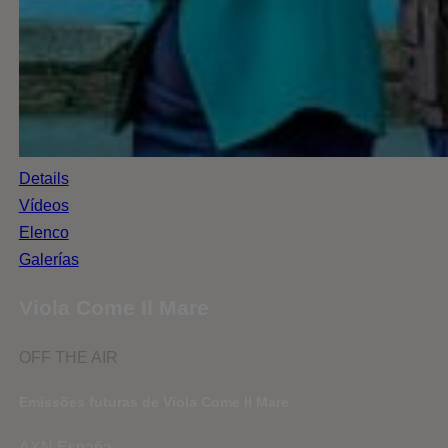
Details
Vídeos
Elenco
Galerías
Viola Come Il Mare
OFF THE AIR
Emissões futuras de Viola Come Il Mare
AXN España