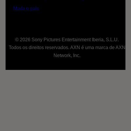
Muda o país
© 2026 Sony Pictures Entertainment Iberia, S.L.U.
Todos os direitos reservados. AXN é uma marca de AXN
Network, Inc.