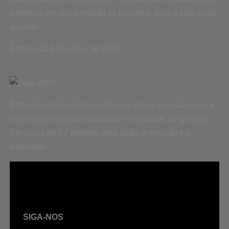
extremas em que o mundo se encontra, quer a todo custo
ser mãe.
Estreia dia 6 de julho, às 22:00.
Estreias exclusivas das melhores séries internacionais e
cinema com a maior qualidade e variedade de géneros.
Um canal de TV definido pela ação, a emoção e o
suspense.
SIGA-NOS