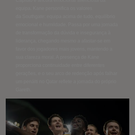
Capitão e âncora emocional silenciosa da
equipa. Kane personifica os valores
da Southgate: equipa acima de tudo, equilíbrio
emocional e humildade. Passa por uma jornada
de transformação da dúvida e insegurança à
liderança, chegando mesmo a afastar-se em
favor dos jogadores mais jovens, mantendo a
sua clareza moral. A presença de Kane
proporciona continuidade entre diferentes
gerações, e o seu arco de redenção após falhar
um penálti no Qatar reflete a jornada do próprio
Gareth.