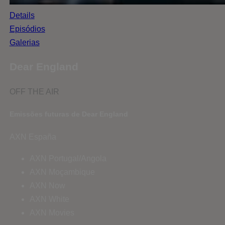
Details
Episódios
Galerias
Dear England
OFF THE AIR
Emissões futuras de Dear England
AXN España
AXN Portugal/Angola
AXN Moçambique
AXN Now
AXN White
AXN Movies