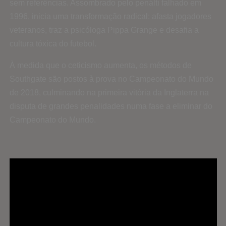
sem referências. Assombrado pelo penálti falhado em
1996, inicia uma transformação radical: afasta jogadores
veteranos, traz a psicóloga Pippa Grange e desafia a
cultura tóxica do futebol.
À medida que o ceticismo aumenta, os métodos de
Southgate são postos à prova no Campeonato do Mundo
de 2018, culminando na primeira vitória da Inglaterra na
disputa de grandes penalidades numa fase a eliminar do
Campeonato do Mundo.