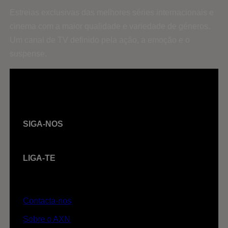
Estreias exclusivas das melhores séries internacionais e
cinema com a maior qualidade e variedade de géneros.
Um canal de TV definido pela ação, a emoção e o
suspense.
SIGA-NOS
LIGA-TE
Contacta-nos
Sobre o AXN