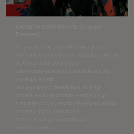
GARETH SOUTHGATE (Joseph
Fiennes)
O coração emocional e ideológico da série.
Um “homem bom” com uma intensidade silencio
sa, Gareth é um líder marcado
pelo fracasso pessoal que ousa liderar e dar
o exemplo a partir
da sua própria vulnerabilidade. Ao longo
da série, evolui de cuidador e ombro amigo
a arquiteto cultural, desafiando o legado sexista
do futebol inglês, colocando o
foco na psicologia, na compaixão e
no crescimento a