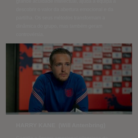
grande acuidade intelectual, ajuda a equipa a
descobrir o valor da abertura emocional e da
partilha. Os seus métodos transformam a
dinâmica do grupo, mas também geram
controvérsia.
HARRY KANE (Will Antenbring)