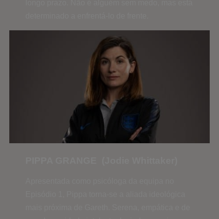
longo prazo. Não é alguém sem medo, mas está
determinado a enfrentá-lo de frente.
PIPPA GRANGE (Jodie Whittaker)
Apresentada como psicóloga da equipa no
Episódio 1, Pippa torna-se a aliada ideológica
mais próxima de Gareth. Serena, empática e de