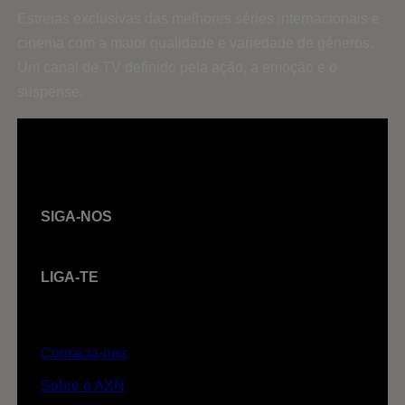
Estreias exclusivas das melhores séries internacionais e
cinema com a maior qualidade e variedade de géneros.
Um canal de TV definido pela ação, a emoção e o
suspense.
SIGA-NOS
LIGA-TE
Contacta-nos
Sobre o AXN