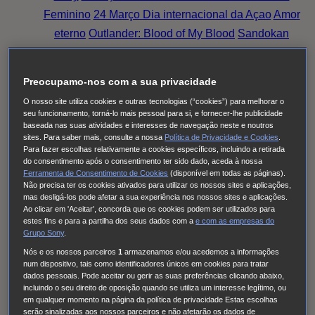
Feminino
24 Março Dia internacional da Açao
Amor
eterno
Outlander: Blood of My Blood
Sandokan
Family Talks: Luta Rosa, Pensa Rosa (2025)
O
Fruto Proibido
This City Is Ours
Nine Bodies
Preocupamo-nos com a sua privacidade
HUDSON & REX
Cobra Kai
Family Talks: Silver
O nosso site utiliza cookies e outras tecnologias (“cookies”) para melhorar o
Generation
O MEU NOME É FARAH
THE
seu funcionamento, torná-lo mais pessoal para si, e fornecer-lhe publicidade
baseada nas suas atividades e interesses de navegação neste e noutros
NARROW ROAD TO THE DEEP NORTH
Tom &
sites. Para saber mais, consulte a nossa
Política de Privacidade e Cookies
.
Lola
Long Bright River
Alert
Doutora Larsen
Quarto
Para fazer escolhas relativamente a cookies específicos, incluindo a retirada
do consentimento após o consentimento ter sido dado, aceda à nossa
309
Red Eye
High Country
Family Talks: Luta Rosa,
Ferramenta de Consentimento de Cookies
(disponível em todas as páginas).
Pensa Rosa (2024)
Family Talks: Mulheres WOW
O
Não precisa ter os cookies ativados para utilizar os nossos sites e aplicações,
mas desligá-los pode afetar a sua experiência nos nossos sites e aplicações.
Homem Errado
S.W.A.T.: Força de intervenção
Ao clicar em 'Aceitar', concorda que os cookies podem ser utilizados para
estes fins e para a partilha dos seus dados com a
e com
as empresas do
Viola Come Il Mare
Frente a Frente
Family Talks:
Grupo Sony
.
Luta Rosa, Pensa Rosa (2023)
Pássaro Sonhador
Nós e os nossos parceiros
1
armazenamos e/ou acedemos a informações
Cinema à Portuguesa
Os Filmes da Tua Vida
num dispositivo, tais como identificadores únicos em cookies para tratar
dados pessoais. Pode aceitar ou gerir as suas preferências clicando abaixo,
Cinema com C Maiúsculo
Frente a Frente
Three
incluindo o seu direito de oposição quando se utiliza um interesse legítimo, ou
Pines
The Good Karma Hospital
Einstein
O Paraíso
em qualquer momento na página da política de privacidade Estas escolhas
serão sinalizadas aos nossos parceiros e não afetarão os dados de