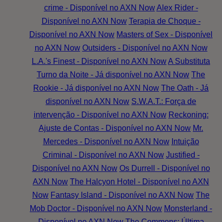
crime - Disponível no AXN Now
Alex Rider -
Disponível no AXN Now
Terapia de Choque -
Disponível no AXN Now
Masters of Sex - Disponível
no AXN Now
Outsiders - Disponível no AXN Now
L.A.'s Finest - Disponível no AXN Now
A Substituta
Turno da Noite - Já disponível no AXN Now
The
Rookie - Já disponível no AXN Now
The Oath - Já
disponível no AXN Now
S.W.A.T.: Força de
intervenção - Disponível no AXN Now
Reckoning:
Ajuste de Contas - Disponível no AXN Now
Mr.
Mercedes - Disponível no AXN Now
Intuição
Criminal - Disponível no AXN Now
Justified -
Disponível no AXN Now
Os Durrell - Disponível no
AXN Now
The Halcyon Hotel - Disponível no AXN
Now
Fantasy Island - Disponível no AXN Now
The
Mob Doctor - Disponível no AXN Now
Monsterland -
Disponível no AXN Now
The Commons: Última