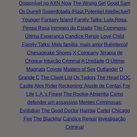
Disponível no AXN Now
The Wrong Girl
Good Sam
Os Durrell
Superdotada (Haut Potentiel Intellectuel)
Younger
Fantasy Island
Family Talks: Luta Rosa,
Pensa Rosa
Inimigos de Estado
The Commons:
Última Esperança
Candice Renoir
Love Child
Family Talks: Mais família, mais amor
Bulletproof
Chesapeake Shores
X Company
Terapia de
Choque
Intuição Criminal
A Unidade
O Último
Magnata
Coyote
Masters of Sex
Outlander
O
Grande C
The Client List
Os Tudors
The Head
DOC
Castle
Alex Rider
Reckoning: Ajuste de Contas
For
Life
L.A.'s Finest
The Rookie
Absentia
Como
defender um assassino
Mentes Criminosas:
Evolution
The Good Doctor
Harrow
Carter
Chicago
Fire
The Blacklist
Candice Renoir
Investigação
Criminal