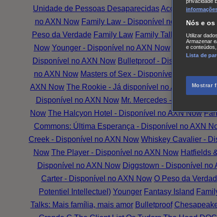
privacidade 
Unidade de Pessoas Desaparecidas
Accused
Battle
informações,
no AXN Now
Family Law - Disponível no AXN Now
G
Nós e os
Peso da Verdade
Family Law
Family Talks: Mais Famí
Utilizar dado
Armazenar e/
Now
Younger - Disponível no AXN Now
The Wrong G
e conteúdos,
Lista de pa
Disponível no AXN Now
Bulletproof - Disponível no
no AXN Now
Masters of Sex - Disponível no AXN No
Mostrar 
AXN Now
The Rookie - Já disponível no AXN Now
Th
Disponível no AXN Now
Mr. Mercedes - Disponível
Now
The Halcyon Hotel - Disponível no AXN Now
Fan
Commons: Última Esperança - Disponível no AXN N
Creek - Disponível no AXN Now
Whiskey Cavalier - D
Now
The Player - Disponível no AXN Now
Hatfields
Disponível no AXN Now
Diggstown - Disponível n
Carter - Disponível no AXN Now
O Peso da Verdad
Potentiel Intellectuel)
Younger
Fantasy Island
Famil
Talks: Mais família, mais amor
Bulletproof
Chesapeake