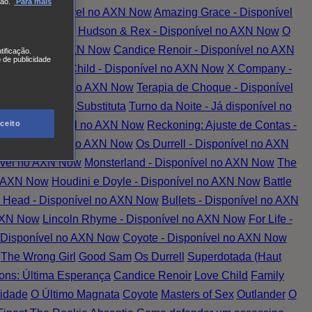
ão.
Para mais
tada - Disponível no AXN Now
Amazing Grace - Disponível
vel no AXN Now
Hudson & Rex - Disponível no AXN Now
O
 Disponível no AXN Now
Candice Renoir - Disponível no AXN
tificação.
 de publicidade
 AXN Now
Love Child - Disponível no AXN Now
X Company -
er - Disponível no AXN Now
Terapia de Choque - Disponível
el no AXN Now
A Substituta
Turno da Noite - Já disponível no
ceito
nção - Disponível no AXN Now
Reckoning: Ajuste de Contas -
ed - Disponível no AXN Now
Os Durrell - Disponível no AXN
ível no AXN Now
Monsterland - Disponível no AXN Now
The
o AXN Now
Houdini e Doyle - Disponível no AXN Now
Battle
 Head - Disponível no AXN Now
Bullets - Disponível no AXN
 AXN Now
Lincoln Rhyme - Disponível no AXN Now
For Life -
- Disponível no AXN Now
Coyote - Disponível no AXN Now
The Wrong Girl
Good Sam
Os Durrell
Superdotada (Haut
ns: Última Esperança
Candice Renoir
Love Child
Family
idade
O Último Magnata
Coyote
Masters of Sex
Outlander
O