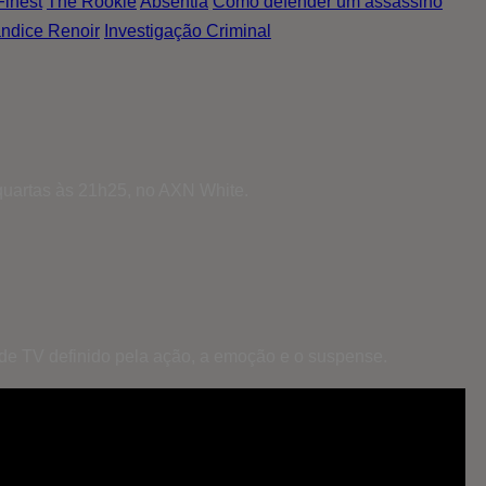
Finest
The Rookie
Absentia
Como defender um assassino
ndice Renoir
Investigação Criminal
 quartas às 21h25, no AXN White.
 de TV definido pela ação, a emoção e o suspense.