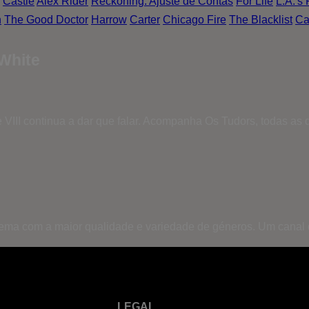
Castle
Alex Rider
Reckoning: Ajuste de Contas
For Life
L.A.'s 
n
The Good Doctor
Harrow
Carter
Chicago Fire
The Blacklist
Ca
White
e VIII continua a dar que falar. Acompanha Os Tudors, todas as
inema com a maior qualidade e variedade de géneros. Um canal
LEGAL