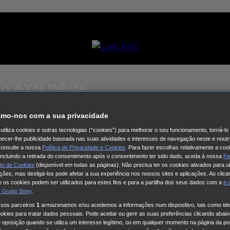
no AXN White
mo-nos com a sua privacidade
Selecciona um
utiliza cookies e outras tecnologias (“cookies”) para melhorar o seu funcionamento, torná-l
Coleção de vídeos
ornecer-lhe publicidade baseada nas suas atividades e interesses de navegação neste e noutr
consulte a nossa
Política de Privacidade e Cookies
. Para fazer escolhas relativamente a coo
al - O Regresso
Como Matar o Seu Marido
The Other Bennet Si
 incluindo a retirada do consentimento após o consentimento ter sido dado, aceda à nossa
Fe
to de Cookies
(disponível em todas as páginas). Não precisa ter os cookies ativados para ut
OW - Talento no Feminino
24 Março Dia internacional da Açao
ações, mas desligá-los pode afetar a sua experiência nos nossos sites e aplicações. Ao clicar
o
This City Is Ours
Nine Bodies
HUDSON & REX
Cobra Kai
Fa
 os cookies podem ser utilizados para estes fins e para a partilha dos seus dados com a
e
 Grupo Sony
.
la
Long Bright River
Alert
Doutora Larsen
Quarto 309
Red Eye
ssos parceiros
1
armazenamos e/ou acedemos a informações num dispositivo, tais como iden
.W.A.T.: Força de intervenção
Viola Come Il Mare
Frente a Fren
kies para tratar dados pessoais. Pode aceitar ou gerir as suas preferências clicando abaixo
e oposição quando se utiliza um interesse legítimo, ou em qualquer momento na página da pol
da
Cinema com C Maiúsculo
Frente a Frente
Three Pines
The G