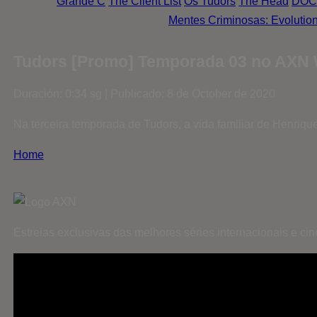
Grande C
The Client List
Os Tudors
The Head
DOC
Mentes Criminosas: Evolutio
Tudors [Promo] Temporada 03 no AXN 
Duración: 0:34 sg | Publicado: 8 de October de 2020
Na terceira temporada de Tudors, a vida familiar de Henriqu
Home
Estreias exclusivas das melhores séries internacionais e c