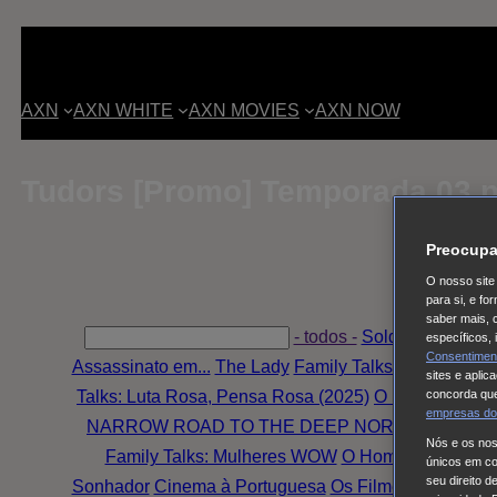
AXN
AXN WHITE
AXN MOVIES
AXN NOW
Tudors [Promo] Temporada 03 
Preocupa
O nosso site 
para si, e f
saber mais, 
- todos -
Soldado Univers
específicos,
Consentimen
Assassinato em...
The Lady
Family Talks: Mulheres W
sites e aplic
Talks: Luta Rosa, Pensa Rosa (2025)
O Fruto Proibid
concorda que
empresas do
NARROW ROAD TO THE DEEP NORTH
Tom & Lo
Nós e os no
Family Talks: Mulheres WOW
O Homem Errado
S
únicos em coo
seu direito d
Sonhador
Cinema à Portuguesa
Os Filmes da Tua Vi