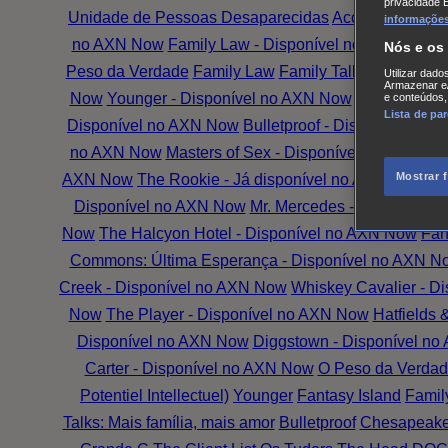
privacidade 
Unidade de Pessoas Desaparecidas
Accused
Battle
informações,
no AXN Now
Family Law - Disponível no AXN Now
G
Nós e os
Peso da Verdade
Family Law
Family Talks: Mais Famí
Utilizar dado
Armazenar e/
Now
Younger - Disponível no AXN Now
The Wrong G
e conteúdos,
Lista de pa
Disponível no AXN Now
Bulletproof - Disponível no
no AXN Now
Masters of Sex - Disponível no AXN No
Mostrar 
AXN Now
The Rookie - Já disponível no AXN Now
Th
Disponível no AXN Now
Mr. Mercedes - Disponível
Now
The Halcyon Hotel - Disponível no AXN Now
Fan
Commons: Última Esperança - Disponível no AXN N
Creek - Disponível no AXN Now
Whiskey Cavalier - D
Now
The Player - Disponível no AXN Now
Hatfields
Disponível no AXN Now
Diggstown - Disponível n
Carter - Disponível no AXN Now
O Peso da Verdad
Potentiel Intellectuel)
Younger
Fantasy Island
Famil
Talks: Mais família, mais amor
Bulletproof
Chesapeake