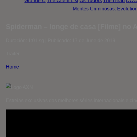
Grande C
The Client List
Os Tudors
The Head
DOC
Mentes Criminosas: Evolutio
Spiderman – longe de casa [Filme] no
Duración: 1:01 sg | Publicado: 17 de June de 2019
Trailer
Home
Estreias exclusivas das melhores séries internacionais e c