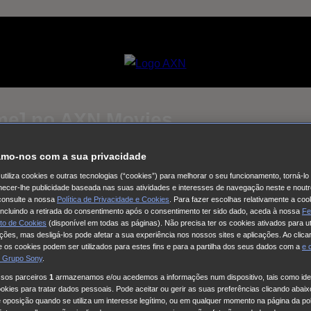
lme] no AXN Movies
mo-nos com a sua privacidade
Selecciona um
utiliza cookies e outras tecnologias (“cookies”) para melhorar o seu funcionamento, torná-l
Coleção de vídeos
ornecer-lhe publicidade baseada nas suas atividades e interesses de navegação neste e noutr
consulte a nossa
Política de Privacidade e Cookies
. Para fazer escolhas relativamente a coo
al - O Regresso
Como Matar o Seu Marido
The Other Bennet Si
 incluindo a retirada do consentimento após o consentimento ter sido dado, aceda à nossa
Fe
to de Cookies
(disponível em todas as páginas). Não precisa ter os cookies ativados para ut
OW - Talento no Feminino
24 Março Dia internacional da Açao
ações, mas desligá-los pode afetar a sua experiência nos nossos sites e aplicações. Ao clicar
o
This City Is Ours
Nine Bodies
HUDSON & REX
Cobra Kai
Fa
 os cookies podem ser utilizados para estes fins e para a partilha dos seus dados com a
e
 Grupo Sony
.
la
Long Bright River
Alert
Doutora Larsen
Quarto 309
Red Eye
ssos parceiros
1
armazenamos e/ou acedemos a informações num dispositivo, tais como iden
.W.A.T.: Força de intervenção
Viola Come Il Mare
Frente a Fren
kies para tratar dados pessoais. Pode aceitar ou gerir as suas preferências clicando abaixo
e oposição quando se utiliza um interesse legítimo, ou em qualquer momento na página da pol
da
Cinema com C Maiúsculo
Frente a Frente
Three Pines
The G