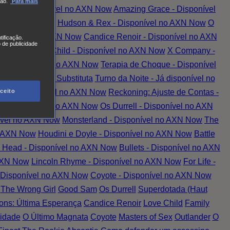
ão.
Para mais
tada - Disponível no AXN Now
Amazing Grace - Disponível
vel no AXN Now
Hudson & Rex - Disponível no AXN Now
O
 Disponível no AXN Now
Candice Renoir - Disponível no AXN
tificação.
 de publicidade
 AXN Now
Love Child - Disponível no AXN Now
X Company -
er - Disponível no AXN Now
Terapia de Choque - Disponível
el no AXN Now
A Substituta
Turno da Noite - Já disponível no
ceito
nção - Disponível no AXN Now
Reckoning: Ajuste de Contas -
ed - Disponível no AXN Now
Os Durrell - Disponível no AXN
ível no AXN Now
Monsterland - Disponível no AXN Now
The
o AXN Now
Houdini e Doyle - Disponível no AXN Now
Battle
 Head - Disponível no AXN Now
Bullets - Disponível no AXN
 AXN Now
Lincoln Rhyme - Disponível no AXN Now
For Life -
- Disponível no AXN Now
Coyote - Disponível no AXN Now
The Wrong Girl
Good Sam
Os Durrell
Superdotada (Haut
ns: Última Esperança
Candice Renoir
Love Child
Family
idade
O Último Magnata
Coyote
Masters of Sex
Outlander
O