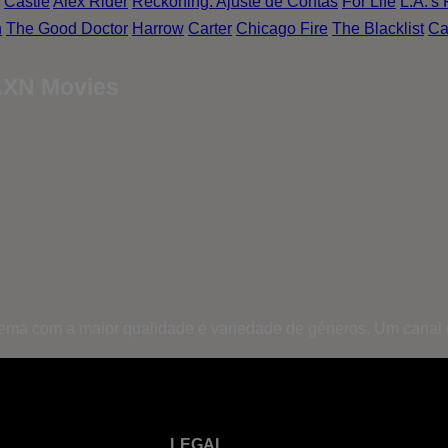
Castle
Alex Rider
Reckoning: Ajuste de Contas
For Life
L.A.'s 
n
The Good Doctor
Harrow
Carter
Chicago Fire
The Blacklist
Ca
 AXN Movies
inema com a maior qualidade e variedade de géneros. Um canal
LEGAL