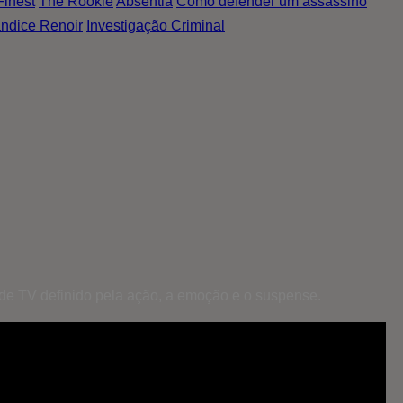
Finest
The Rookie
Absentia
Como defender um assassino
ndice Renoir
Investigação Criminal
 de TV definido pela ação, a emoção e o suspense.