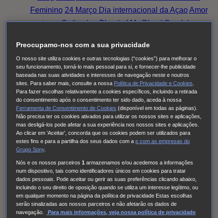
Feminino
24 Março Dia internacional da Açao
Amor
eterno
Outlander: Blood of My Blood
Sandokan
Family Talks: Luta Rosa, Pensa Rosa (2025)
O
Preocupamo-nos com a sua privacidade
Fruto Proibido
This City Is Ours
Nine Bodies
O nosso site utiliza cookies e outras tecnologias (“cookies”) para melhorar o
HUDSON & REX
Cobra Kai
Family Talks: Silver
seu funcionamento, torná-lo mais pessoal para si, e fornecer-lhe publicidade
Generation
O MEU NOME É FARAH
THE
baseada nas suas atividades e interesses de navegação neste e noutros
sites. Para saber mais, consulte a nossa
Política de Privacidade e Cookies
.
NARROW ROAD TO THE DEEP NORTH
Tom &
Para fazer escolhas relativamente a cookies específicos, incluindo a retirada
do consentimento após o consentimento ter sido dado, aceda à nossa
Lola
Long Bright River
Alert
Doutora Larsen
Quarto
Ferramenta de Consentimento de Cookies
(disponível em todas as páginas).
309
Red Eye
High Country
Family Talks: Luta Rosa,
Não precisa ter os cookies ativados para utilizar os nossos sites e aplicações,
mas desligá-los pode afetar a sua experiência nos nossos sites e aplicações.
Pensa Rosa (2024)
Family Talks: Mulheres WOW
O
Ao clicar em 'Aceitar', concorda que os cookies podem ser utilizados para
Homem Errado
S.W.A.T.: Força de intervenção
estes fins e para a partilha dos seus dados com a
e com
as empresas do
Grupo Sony
.
Viola Come Il Mare
Frente a Frente
Family Talks:
Nós e os nossos parceiros
1
armazenamos e/ou acedemos a informações
Luta Rosa, Pensa Rosa (2023)
Pássaro Sonhador
num dispositivo, tais como identificadores únicos em cookies para tratar
dados pessoais. Pode aceitar ou gerir as suas preferências clicando abaixo,
Cinema à Portuguesa
Os Filmes da Tua Vida
incluindo o seu direito de oposição quando se utiliza um interesse legítimo, ou
Cinema com C Maiúsculo
Frente a Frente
Three
em qualquer momento na página da política de privacidade Estas escolhas
serão sinalizadas aos nossos parceiros e não afetarão os dados de
Pines
The Good Karma Hospital
Einstein
O Paraíso
navegação.
Para mais informações, veja nossa política de privacidade