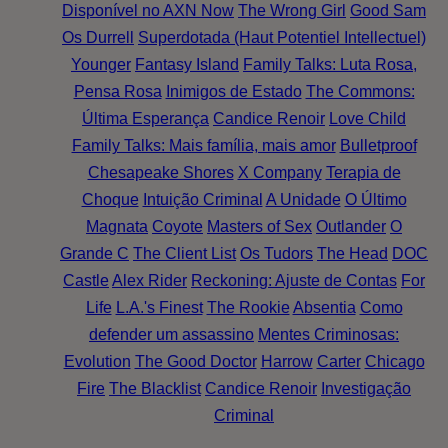
Disponível no AXN Now
The Wrong Girl
Good Sam
Os Durrell
Superdotada (Haut Potentiel Intellectuel)
Younger
Fantasy Island
Family Talks: Luta Rosa,
Pensa Rosa
Inimigos de Estado
The Commons:
Última Esperança
Candice Renoir
Love Child
Family Talks: Mais família, mais amor
Bulletproof
Chesapeake Shores
X Company
Terapia de
Choque
Intuição Criminal
A Unidade
O Último
Magnata
Coyote
Masters of Sex
Outlander
O
Grande C
The Client List
Os Tudors
The Head
DOC
Castle
Alex Rider
Reckoning: Ajuste de Contas
For
Life
L.A.'s Finest
The Rookie
Absentia
Como
defender um assassino
Mentes Criminosas:
Evolution
The Good Doctor
Harrow
Carter
Chicago
Fire
The Blacklist
Candice Renoir
Investigação
Criminal