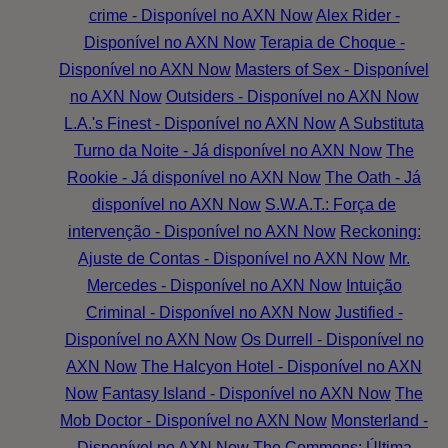
crime - Disponível no AXN Now
Alex Rider -
Disponível no AXN Now
Terapia de Choque -
Disponível no AXN Now
Masters of Sex - Disponível
no AXN Now
Outsiders - Disponível no AXN Now
L.A.'s Finest - Disponível no AXN Now
A Substituta
Turno da Noite - Já disponível no AXN Now
The
Rookie - Já disponível no AXN Now
The Oath - Já
disponível no AXN Now
S.W.A.T.: Força de
intervenção - Disponível no AXN Now
Reckoning:
Ajuste de Contas - Disponível no AXN Now
Mr.
Mercedes - Disponível no AXN Now
Intuição
Criminal - Disponível no AXN Now
Justified -
Disponível no AXN Now
Os Durrell - Disponível no
AXN Now
The Halcyon Hotel - Disponível no AXN
Now
Fantasy Island - Disponível no AXN Now
The
Mob Doctor - Disponível no AXN Now
Monsterland -
Disponível no AXN Now
The Commons: Última