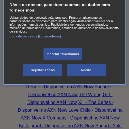
das Senhoras
Alert: Unidade de Pessoas
Nós e os nossos parceiros tratamos os dados para
Desaparecidas
Accused
Battle Creek
Monarch
The
fornecermos:
Split T2
Os Larkins
Hotel Portofino
Superdotada -
Utilizar dados de geolocalização precisos. Procurar ativamente as
características do dispositivo para identificação. Armazenar e/ou aceder a
Disponível no AXN Now
Amazing Grace -
informações num dispositivo. Publicidade e conteúdos personalizados,
medição de publicidade e conteúdos, estudos de audiência e desenvolvimento
de serviços.
Disponível no AXN Now
Family Law - Disponível no
Lista de parceiros (fornecedores)
AXN Now
Good Sam - Disponível no AXN Now
Magpie Murders - Disponível no AXN Now
Hudson
Mostrar finalidades
& Rex - Disponível no AXN Now
O Peso da
Verdade
Family Law
Family Talks: Mais Família,
Rejeitar Todos
Aceito
Mais Amor
Magpie Murders
Amazing Grace
A
Substituta - Disponível no AXN Now
Candice
Renoir - Disponível no AXN Now
Younger -
Disponível no AXN Now
The Wrong Girl -
Disponível no AXN Now
XIII - The Series -
Disponível no AXN Now
Love Child - Disponível no
AXN Now
X Company - Disponível no AXN Now
Bulletproof - Disponível no AXN Now
Brigada Anti-