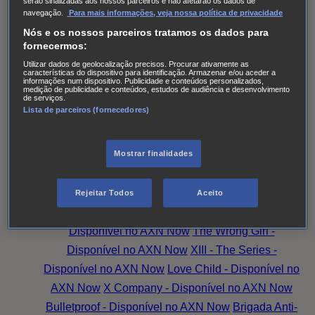
serão sinalizadas aos nossos parceiros e não afetarão os dados de
das Senhoras
Alert: Unidade de Pessoas
navegação.
Para mais informações, veja nossa política de privacidade
Desaparecidas
Accused
Battle Creek
Monarch
The
Nós e os nossos parceiros tratamos os dados para
Split T2
Os Larkins
Hotel Portofino
Superdotada -
fornecermos:
Disponível no AXN Now
Amazing Grace -
Utilizar dados de geolocalização precisos. Procurar ativamente as
características do dispositivo para identificação. Armazenar e/ou aceder a
Disponível no AXN Now
Family Law - Disponível no
informações num dispositivo. Publicidade e conteúdos personalizados,
medição de publicidade e conteúdos, estudos de audiência e desenvolvimento
AXN Now
Good Sam - Disponível no AXN Now
de serviços.
Lista de parceiros (fornecedores)
Magpie Murders - Disponível no AXN Now
Hudson
& Rex - Disponível no AXN Now
O Peso da
Mostrar finalidades
Verdade
Family Law
Family Talks: Mais Família,
Mais Amor
Magpie Murders
Amazing Grace
A
Substituta - Disponível no AXN Now
Candice
Rejeitar Todos
Aceito
Renoir - Disponível no AXN Now
Younger -
Disponível no AXN Now
The Wrong Girl -
Disponível no AXN Now
XIII - The Series -
Disponível no AXN Now
Love Child - Disponível no
AXN Now
X Company - Disponível no AXN Now
Bulletproof - Disponível no AXN Now
Brigada Anti-