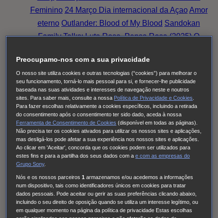
Feminino
24 Março Dia internacional da Açao
Amor
eterno
Outlander: Blood of My Blood
Sandokan
Family Talks: Luta Rosa, Pensa Rosa (2025)
O
Fruto Proibido
This City Is Ours
Nine Bodies
Preocupamo-nos com a sua privacidade
HUDSON & REX
Cobra Kai
Family Talks: Silver
O nosso site utiliza cookies e outras tecnologias (“cookies”) para melhorar o
Generation
O MEU NOME É FARAH
THE
seu funcionamento, torná-lo mais pessoal para si, e fornecer-lhe publicidade
NARROW ROAD TO THE DEEP NORTH
Tom &
baseada nas suas atividades e interesses de navegação neste e noutros
sites. Para saber mais, consulte a nossa
Política de Privacidade e Cookies
.
Lola
Long Bright River
Alert
Doutora Larsen
Quarto
Para fazer escolhas relativamente a cookies específicos, incluindo a retirada
309
Red Eye
High Country
Family Talks: Luta Rosa,
do consentimento após o consentimento ter sido dado, aceda à nossa
Ferramenta de Consentimento de Cookies
(disponível em todas as páginas).
Pensa Rosa (2024)
Family Talks: Mulheres WOW
O
Não precisa ter os cookies ativados para utilizar os nossos sites e aplicações,
mas desligá-los pode afetar a sua experiência nos nossos sites e aplicações.
Homem Errado
S.W.A.T.: Força de intervenção
Ao clicar em 'Aceitar', concorda que os cookies podem ser utilizados para
Viola Come Il Mare
Frente a Frente
Family Talks:
estes fins e para a partilha dos seus dados com a
e com
as empresas do
Grupo Sony
.
Luta Rosa, Pensa Rosa (2023)
Pássaro Sonhador
Nós e os nossos parceiros
1
armazenamos e/ou acedemos a informações
Cinema à Portuguesa
Os Filmes da Tua Vida
num dispositivo, tais como identificadores únicos em cookies para tratar
Cinema com C Maiúsculo
Frente a Frente
Three
dados pessoais. Pode aceitar ou gerir as suas preferências clicando abaixo,
incluindo o seu direito de oposição quando se utiliza um interesse legítimo, ou
Pines
The Good Karma Hospital
Einstein
O Paraíso
em qualquer momento na página da política de privacidade Estas escolhas