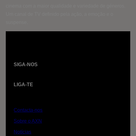
cinema com a maior qualidade e variedade de géneros.
Um canal de TV definido pela ação, a emoção e o
suspense.
SIGA-NOS
LIGA-TE
Contacta-nos
Sobre o AXN
Notícias