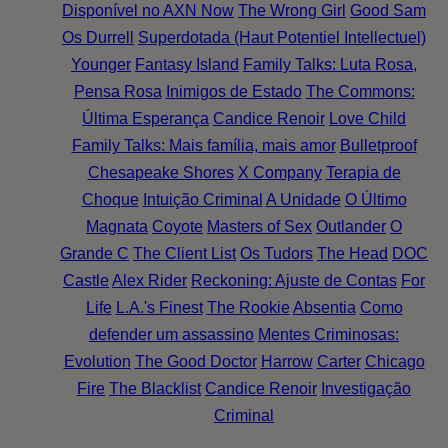
Disponível no AXN Now
The Wrong Girl
Good Sam
Os Durrell
Superdotada (Haut Potentiel Intellectuel)
Younger
Fantasy Island
Family Talks: Luta Rosa,
Pensa Rosa
Inimigos de Estado
The Commons:
Última Esperança
Candice Renoir
Love Child
Family Talks: Mais família, mais amor
Bulletproof
Chesapeake Shores
X Company
Terapia de
Choque
Intuição Criminal
A Unidade
O Último
Magnata
Coyote
Masters of Sex
Outlander
O
Grande C
The Client List
Os Tudors
The Head
DOC
Castle
Alex Rider
Reckoning: Ajuste de Contas
For
Life
L.A.'s Finest
The Rookie
Absentia
Como
defender um assassino
Mentes Criminosas:
Evolution
The Good Doctor
Harrow
Carter
Chicago
Fire
The Blacklist
Candice Renoir
Investigação
Criminal