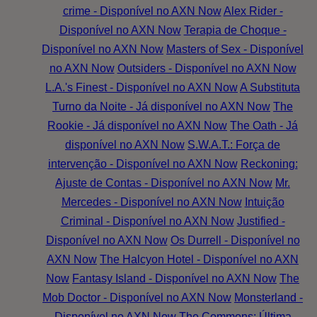
crime - Disponível no AXN Now
Alex Rider -
Disponível no AXN Now
Terapia de Choque -
Disponível no AXN Now
Masters of Sex - Disponível
no AXN Now
Outsiders - Disponível no AXN Now
L.A.'s Finest - Disponível no AXN Now
A Substituta
Turno da Noite - Já disponível no AXN Now
The
Rookie - Já disponível no AXN Now
The Oath - Já
disponível no AXN Now
S.W.A.T.: Força de
intervenção - Disponível no AXN Now
Reckoning:
Ajuste de Contas - Disponível no AXN Now
Mr.
Mercedes - Disponível no AXN Now
Intuição
Criminal - Disponível no AXN Now
Justified -
Disponível no AXN Now
Os Durrell - Disponível no
AXN Now
The Halcyon Hotel - Disponível no AXN
Now
Fantasy Island - Disponível no AXN Now
The
Mob Doctor - Disponível no AXN Now
Monsterland -
Disponível no AXN Now
The Commons: Última