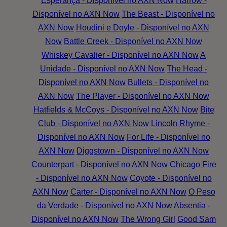
Esperança - Disponível no AXN Now
Harrow -
Disponível no AXN Now
The Beast - Disponível no
AXN Now
Houdini e Doyle - Disponível no AXN
Now
Battle Creek - Disponível no AXN Now
Whiskey Cavalier - Disponível no AXN Now
A
Unidade - Disponível no AXN Now
The Head -
Disponível no AXN Now
Bullets - Disponível no
AXN Now
The Player - Disponível no AXN Now
Hatfields & McCoys - Disponível no AXN Now
Bite
Club - Disponível no AXN Now
Lincoln Rhyme -
Disponível no AXN Now
For Life - Disponível no
AXN Now
Diggstown - Disponível no AXN Now
Counterpart - Disponível no AXN Now
Chicago Fire
- Disponível no AXN Now
Coyote - Disponível no
AXN Now
Carter - Disponível no AXN Now
O Peso
da Verdade - Disponível no AXN Now
Absentia -
Disponível no AXN Now
The Wrong Girl
Good Sam