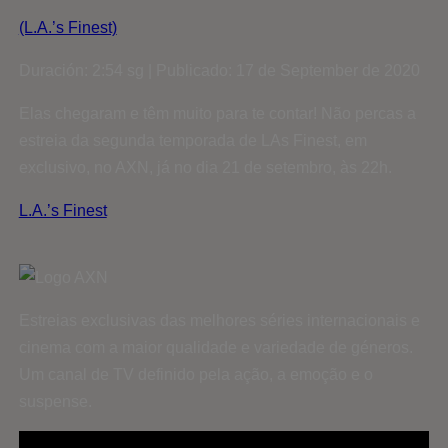
(L.A.’s Finest)
Duración: 2:54 sg | Publicado: 17 de September de 2020
Elas chegaram e têm muito para te contar! Não percas a
estreia da segunda temporada de LAs Finest, em
exclusivo, no AXN, já no dia 21 de setembro, às 22h.
L.A.’s Finest
Estreias exclusivas das melhores séries internacionais e
cinema com a maior qualidade e variedade de géneros.
Um canal de TV definido pela ação, a emoção e o
suspense.