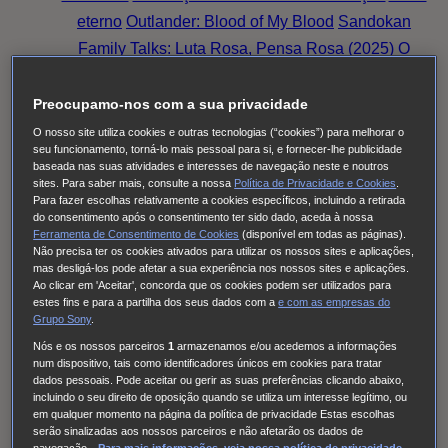
eterno
Outlander: Blood of My Blood
Sandokan
Family Talks: Luta Rosa, Pensa Rosa (2025)
O
Fruto Proibido
This City Is Ours
Nine Bodies
HUDSON & REX
Cobra Kai
Family Talks: Silver
Preocupamo-nos com a sua privacidade
Generation
O MEU NOME É FARAH
THE
O nosso site utiliza cookies e outras tecnologias (“cookies”) para melhorar o
seu funcionamento, torná-lo mais pessoal para si, e fornecer-lhe publicidade
NARROW ROAD TO THE DEEP NORTH
Tom &
baseada nas suas atividades e interesses de navegação neste e noutros
Lola
Long Bright River
Alert
Doutora Larsen
Quarto
sites. Para saber mais, consulte a nossa
Política de Privacidade e Cookies
.
Para fazer escolhas relativamente a cookies específicos, incluindo a retirada
309
Red Eye
High Country
Family Talks: Luta Rosa,
do consentimento após o consentimento ter sido dado, aceda à nossa
Ferramenta de Consentimento de Cookies
(disponível em todas as páginas).
Pensa Rosa (2024)
Family Talks: Mulheres WOW
O
Não precisa ter os cookies ativados para utilizar os nossos sites e aplicações,
Homem Errado
S.W.A.T.: Força de intervenção
mas desligá-los pode afetar a sua experiência nos nossos sites e aplicações.
Ao clicar em 'Aceitar', concorda que os cookies podem ser utilizados para
Viola Come Il Mare
Frente a Frente
Family Talks:
estes fins e para a partilha dos seus dados com a
e com
as empresas do
Luta Rosa, Pensa Rosa (2023)
Pássaro Sonhador
Grupo Sony
.
Cinema à Portuguesa
Os Filmes da Tua Vida
Nós e os nossos parceiros
1
armazenamos e/ou acedemos a informações
num dispositivo, tais como identificadores únicos em cookies para tratar
Cinema com C Maiúsculo
Frente a Frente
Three
dados pessoais. Pode aceitar ou gerir as suas preferências clicando abaixo,
Pines
The Good Karma Hospital
Einstein
O Paraíso
incluindo o seu direito de oposição quando se utiliza um interesse legítimo, ou
em qualquer momento na página da política de privacidade Estas escolhas
das Senhoras
Alert: Unidade de Pessoas
serão sinalizadas aos nossos parceiros e não afetarão os dados de