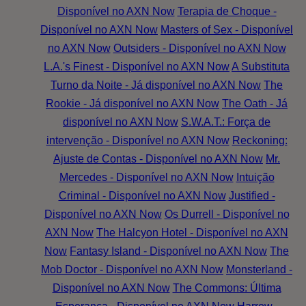
Disponível no AXN Now
Terapia de Choque -
Disponível no AXN Now
Masters of Sex - Disponível
no AXN Now
Outsiders - Disponível no AXN Now
L.A.'s Finest - Disponível no AXN Now
A Substituta
Turno da Noite - Já disponível no AXN Now
The
Rookie - Já disponível no AXN Now
The Oath - Já
disponível no AXN Now
S.W.A.T.: Força de
intervenção - Disponível no AXN Now
Reckoning:
Ajuste de Contas - Disponível no AXN Now
Mr.
Mercedes - Disponível no AXN Now
Intuição
Criminal - Disponível no AXN Now
Justified -
Disponível no AXN Now
Os Durrell - Disponível no
AXN Now
The Halcyon Hotel - Disponível no AXN
Now
Fantasy Island - Disponível no AXN Now
The
Mob Doctor - Disponível no AXN Now
Monsterland -
Disponível no AXN Now
The Commons: Última