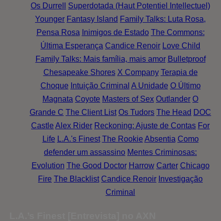
Os Durrell
Superdotada (Haut Potentiel Intellectuel)
Younger
Fantasy Island
Family Talks: Luta Rosa,
Pensa Rosa
Inimigos de Estado
The Commons:
Última Esperança
Candice Renoir
Love Child
Family Talks: Mais família, mais amor
Bulletproof
Chesapeake Shores
X Company
Terapia de
Choque
Intuição Criminal
A Unidade
O Último
Magnata
Coyote
Masters of Sex
Outlander
O
Grande C
The Client List
Os Tudors
The Head
DOC
Castle
Alex Rider
Reckoning: Ajuste de Contas
For
Life
L.A.'s Finest
The Rookie
Absentia
Como
defender um assassino
Mentes Criminosas:
Evolution
The Good Doctor
Harrow
Carter
Chicago
Fire
The Blacklist
Candice Renoir
Investigação
Criminal
L.A.’s Finest [Entrevista] no AXN