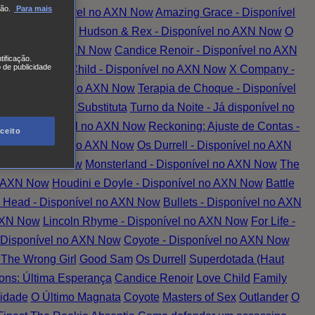
ão.
Para mais
tada - Disponível no AXN Now
Amazing Grace - Disponível
vel no AXN Now
Hudson & Rex - Disponível no AXN Now
O
 Disponível no AXN Now
Candice Renoir - Disponível no AXN
tificação.
 de publicidade
 AXN Now
Love Child - Disponível no AXN Now
X Company -
er - Disponível no AXN Now
Terapia de Choque - Disponível
el no AXN Now
A Substituta
Turno da Noite - Já disponível no
nção - Disponível no AXN Now
Reckoning: Ajuste de Contas -
ceito
ed - Disponível no AXN Now
Os Durrell - Disponível no AXN
ível no AXN Now
Monsterland - Disponível no AXN Now
The
o AXN Now
Houdini e Doyle - Disponível no AXN Now
Battle
 Head - Disponível no AXN Now
Bullets - Disponível no AXN
 AXN Now
Lincoln Rhyme - Disponível no AXN Now
For Life -
- Disponível no AXN Now
Coyote - Disponível no AXN Now
The Wrong Girl
Good Sam
Os Durrell
Superdotada (Haut
ns: Última Esperança
Candice Renoir
Love Child
Family
idade
O Último Magnata
Coyote
Masters of Sex
Outlander
O