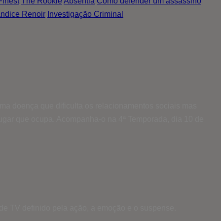
Finest
The Rookie
Absentia
Como defender um assassino
ndice Renoir
Investigação Criminal
ma doença que dificulta os relacionamentos sociais mas
o lugar que ocupa. Acompanha-o na 4ª Temporada, dia 10 de
 de TV definido pela ação, a emoção e o suspense.