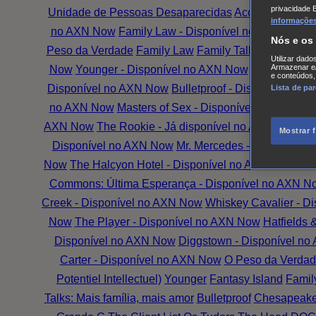
privacidade 
Unidade de Pessoas Desaparecidas
Accused
Battle
informações,
no AXN Now
Family Law - Disponível no AXN Now
G
Nós e os
Peso da Verdade
Family Law
Family Talks: Mais Famí
Utilizar dado
Armazenar e/
Now
Younger - Disponível no AXN Now
The Wrong G
e conteúdos,
Disponível no AXN Now
Bulletproof - Disponível no
Lista de pa
no AXN Now
Masters of Sex - Disponível no AXN No
AXN Now
The Rookie - Já disponível no AXN Now
Th
Mostrar 
Disponível no AXN Now
Mr. Mercedes - Disponível
Now
The Halcyon Hotel - Disponível no AXN Now
Fan
Commons: Última Esperança - Disponível no AXN N
Creek - Disponível no AXN Now
Whiskey Cavalier - D
Now
The Player - Disponível no AXN Now
Hatfields
Disponível no AXN Now
Diggstown - Disponível n
Carter - Disponível no AXN Now
O Peso da Verdad
Potentiel Intellectuel)
Younger
Fantasy Island
Famil
Talks: Mais família, mais amor
Bulletproof
Chesapeake