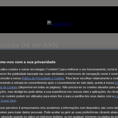
orada 04 no AXN
mo-nos com a sua privacidade
Selecciona um
Coleção de vídeos
utiliza cookies e outras tecnologias (“cookies”) para melhorar o seu funcionamento, torná-l
ornecer-lhe publicidade baseada nas suas atividades e interesses de navegação neste e noutr
consulte a nossa
Política de Privacidade e Cookies
. Para fazer escolhas relativamente a coo
al - O Regresso
Como Matar o Seu Marido
The Other Bennet Si
 incluindo a retirada do consentimento após o consentimento ter sido dado, aceda à nossa
Fe
OW - Talento no Feminino
24 Março Dia internacional da Açao
to de Cookies
(disponível em todas as páginas). Não precisa ter os cookies ativados para ut
ações, mas desligá-los pode afetar a sua experiência nos nossos sites e aplicações. Ao clicar
o
This City Is Ours
Nine Bodies
HUDSON & REX
Cobra Kai
Fa
 os cookies podem ser utilizados para estes fins e para a partilha dos seus dados com a
e
 Grupo Sony
.
la
Long Bright River
Alert
Doutora Larsen
Quarto 309
Red Eye
ssos parceiros
1
armazenamos e/ou acedemos a informações num dispositivo, tais como iden
.W.A.T.: Força de intervenção
Viola Come Il Mare
Frente a Fren
kies para tratar dados pessoais. Pode aceitar ou gerir as suas preferências clicando abaixo
da
Cinema com C Maiúsculo
Frente a Frente
Three Pines
The G
e oposição quando se utiliza um interesse legítimo, ou em qualquer momento na página da pol