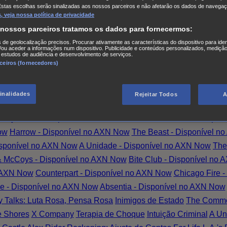
Estas escolhas serão sinalizadas aos nossos parceiros e não afetarão os dados de navegaç
 Creek
Monarch
The Split T2
Os Larkins
Hotel Portofino
Superdo
 veja nossa política de privacidade
ood Sam - Disponível no AXN Now
Magpie Murders - Disponí
 nossos parceiros tratamos os dados para fornecermos:
lia, Mais Amor
Magpie Murders
Amazing Grace
A Substituta -
s de geolocalização precisos. Procurar ativamente as características do dispositivo para iden
ou aceder a informações num dispositivo. Publicidade e conteúdos personalizados, medição
irl - Disponível no AXN Now
XIII - The Series - Disponível no
 estudos de audiência e desenvolvimento de serviços.
 AXN Now
Brigada Anti-crime - Disponível no AXN Now
Alex Rid
rceiros (fornecedores)
w
Outsiders - Disponível no AXN Now
L.A.'s Finest - Disponív
e Oath - Já disponível no AXN Now
S.W.A.T.: Força de interve
finalidades
Rejeitar Todos
A
 no AXN Now
Intuição Criminal - Disponível no AXN Now
Justifi
tasy Island - Disponível no AXN Now
The Mob Doctor - Dispon
ow
Harrow - Disponível no AXN Now
The Beast - Disponível n
isponível no AXN Now
A Unidade - Disponível no AXN Now
The
 & McCoys - Disponível no AXN Now
Bite Club - Disponível no
o AXN Now
Counterpart - Disponível no AXN Now
Chicago Fire 
e - Disponível no AXN Now
Absentia - Disponível no AXN Now
y Talks: Luta Rosa, Pensa Rosa
Inimigos de Estado
The Commo
 Shores
X Company
Terapia de Choque
Intuição Criminal
A Un