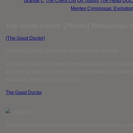
Grande C
The Client List
Os Tudors
The Head
DOC
Mentes Criminosas: Evolutio
The Good Doctor [Promo] Temporada 
(The Good Doctor)
Duración: 0:30 sg | Publicado: 22 de October de 2020
Dr. Shaun Murphy é um jovem cirurgião autista, com síndro
que lhe traz algo fascinante: memória fotográfica. No entan
novembro, a partir das 22h, no AXN.
The Good Doctor
Estreias exclusivas das melhores séries internacionais e c