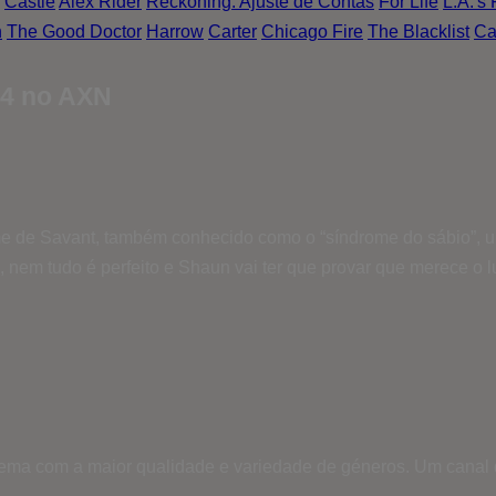
Castle
Alex Rider
Reckoning: Ajuste de Contas
For Life
L.A.'s 
n
The Good Doctor
Harrow
Carter
Chicago Fire
The Blacklist
Ca
04 no AXN
me de Savant, também conhecido como o “síndrome do sábio”, u
to, nem tudo é perfeito e Shaun vai ter que provar que merece 
inema com a maior qualidade e variedade de géneros. Um canal