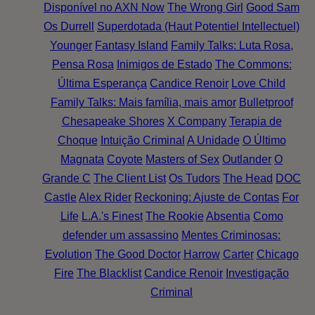
Disponível no AXN Now
The Wrong Girl
Good Sam
Os Durrell
Superdotada (Haut Potentiel Intellectuel)
Younger
Fantasy Island
Family Talks: Luta Rosa,
Pensa Rosa
Inimigos de Estado
The Commons:
Última Esperança
Candice Renoir
Love Child
Family Talks: Mais família, mais amor
Bulletproof
Chesapeake Shores
X Company
Terapia de
Choque
Intuição Criminal
A Unidade
O Último
Magnata
Coyote
Masters of Sex
Outlander
O
Grande C
The Client List
Os Tudors
The Head
DOC
Castle
Alex Rider
Reckoning: Ajuste de Contas
For
Life
L.A.'s Finest
The Rookie
Absentia
Como
defender um assassino
Mentes Criminosas:
Evolution
The Good Doctor
Harrow
Carter
Chicago
Fire
The Blacklist
Candice Renoir
Investigação
Criminal