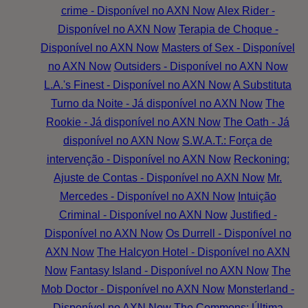
crime - Disponível no AXN Now
Alex Rider -
Disponível no AXN Now
Terapia de Choque -
Disponível no AXN Now
Masters of Sex - Disponível
no AXN Now
Outsiders - Disponível no AXN Now
L.A.'s Finest - Disponível no AXN Now
A Substituta
Turno da Noite - Já disponível no AXN Now
The
Rookie - Já disponível no AXN Now
The Oath - Já
disponível no AXN Now
S.W.A.T.: Força de
intervenção - Disponível no AXN Now
Reckoning:
Ajuste de Contas - Disponível no AXN Now
Mr.
Mercedes - Disponível no AXN Now
Intuição
Criminal - Disponível no AXN Now
Justified -
Disponível no AXN Now
Os Durrell - Disponível no
AXN Now
The Halcyon Hotel - Disponível no AXN
Now
Fantasy Island - Disponível no AXN Now
The
Mob Doctor - Disponível no AXN Now
Monsterland -
Disponível no AXN Now
The Commons: Última