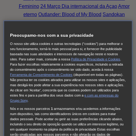
Feminino
24 Março Dia internacional da Açao
Amor
eterno
Outlander: Blood of My Blood
Sandokan
Family Talks: Luta Rosa, Pensa Rosa (2025)
O
Fruto Proibido
This City Is Ours
Nine Bodies
Preocupamo-nos com a sua privacidade
HUDSON & REX
Cobra Kai
Family Talks: Silver
O nosso site utiliza cookies e outras tecnologias (“cookies”) para melhorar o
Generation
O MEU NOME É FARAH
THE
seu funcionamento, torná-lo mais pessoal para si, e fornecer-lhe publicidade
baseada nas suas atividades e interesses de navegação neste e noutros
NARROW ROAD TO THE DEEP NORTH
Tom &
sites. Para saber mais, consulte a nossa
Política de Privacidade e Cookies
.
Lola
Long Bright River
Alert
Doutora Larsen
Quarto
Para fazer escolhas relativamente a cookies específicos, incluindo a retirada
do consentimento após o consentimento ter sido dado, aceda à nossa
309
Red Eye
High Country
Family Talks: Luta Rosa,
Ferramenta de Consentimento de Cookies
(disponível em todas as páginas).
Pensa Rosa (2024)
Family Talks: Mulheres WOW
O
Não precisa ter os cookies ativados para utilizar os nossos sites e aplicações,
mas desligá-los pode afetar a sua experiência nos nossos sites e aplicações.
Homem Errado
S.W.A.T.: Força de intervenção
Ao clicar em 'Aceitar', concorda que os cookies podem ser utilizados para
estes fins e para a partilha dos seus dados com a
e com
as empresas do
Viola Come Il Mare
Frente a Frente
Family Talks:
Grupo Sony
.
Luta Rosa, Pensa Rosa (2023)
Pássaro Sonhador
Nós e os nossos parceiros
1
armazenamos e/ou acedemos a informações
Cinema à Portuguesa
Os Filmes da Tua Vida
num dispositivo, tais como identificadores únicos em cookies para tratar
dados pessoais. Pode aceitar ou gerir as suas preferências clicando abaixo,
Cinema com C Maiúsculo
Frente a Frente
Three
incluindo o seu direito de oposição quando se utiliza um interesse legítimo, ou
Pines
The Good Karma Hospital
Einstein
O Paraíso
em qualquer momento na página da política de privacidade Estas escolhas
serão sinalizadas aos nossos parceiros e não afetarão os dados de