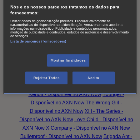
das Senhoras
Alert: Unidade de Pessoas
Nós e os nossos parceiros tratamos os dados para
Desaparecidas
Accused
Battle Creek
Monarch
The
fornecermos:
Split T2
Os Larkins
Hotel Portofino
Superdotada -
Utilizar dados de geolocalização precisos. Procurar ativamente as
características do dispositivo para identificação. Armazenar e/ou aceder a
Disponível no AXN Now
Amazing Grace -
informações num dispositivo. Publicidade e conteúdos personalizados,
medição de publicidade e conteúdos, estudos de audiência e desenvolvimento
Disponível no AXN Now
Family Law - Disponível no
de serviços.
Lista de parceiros (fornecedores)
AXN Now
Good Sam - Disponível no AXN Now
Magpie Murders - Disponível no AXN Now
Hudson
& Rex - Disponível no AXN Now
O Peso da
Mostrar finalidades
Verdade
Family Law
Family Talks: Mais Família,
Mais Amor
Magpie Murders
Amazing Grace
A
Rejeitar Todos
Aceito
Substituta - Disponível no AXN Now
Candice
Renoir - Disponível no AXN Now
Younger -
Disponível no AXN Now
The Wrong Girl -
Disponível no AXN Now
XIII - The Series -
Disponível no AXN Now
Love Child - Disponível no
AXN Now
X Company - Disponível no AXN Now
Bulletproof - Disponível no AXN Now
Brigada Anti-