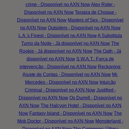
crime - Disponível no AXN Now
Alex Rider -
Disponível no AXN Now
Terapia de Choque -
Disponível no AXN Now
Masters of Sex - Disponível
no AXN Now
Outsiders - Disponível no AXN Now
L.A.'s Finest - Disponível no AXN Now
A Substituta
Turno da Noite - Já disponível no AXN Now
The
Rookie - Já disponível no AXN Now
The Oath - Já
disponível no AXN Now
S.W.A.T.: Força de
intervenção - Disponível no AXN Now
Reckoning:
Ajuste de Contas - Disponível no AXN Now
Mr.
Mercedes - Disponível no AXN Now
Intuição
Criminal - Disponível no AXN Now
Justified -
Disponível no AXN Now
Os Durrell - Disponível no
AXN Now
The Halcyon Hotel - Disponível no AXN
Now
Fantasy Island - Disponível no AXN Now
The
Mob Doctor - Disponível no AXN Now
Monsterland -
Disponível no AXN Now
The Commons: Última