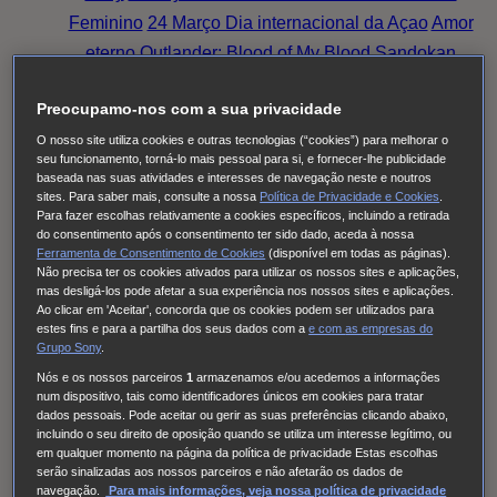
Feminino
24 Março Dia internacional da Açao
Amor
eterno
Outlander: Blood of My Blood
Sandokan
Family Talks: Luta Rosa, Pensa Rosa (2025)
O
Preocupamo-nos com a sua privacidade
Fruto Proibido
This City Is Ours
Nine Bodies
O nosso site utiliza cookies e outras tecnologias (“cookies”) para melhorar o
HUDSON & REX
Cobra Kai
Family Talks: Silver
seu funcionamento, torná-lo mais pessoal para si, e fornecer-lhe publicidade
Generation
O MEU NOME É FARAH
THE
baseada nas suas atividades e interesses de navegação neste e noutros
sites. Para saber mais, consulte a nossa
Política de Privacidade e Cookies
.
NARROW ROAD TO THE DEEP NORTH
Tom &
Para fazer escolhas relativamente a cookies específicos, incluindo a retirada
Lola
Long Bright River
Alert
Doutora Larsen
Quarto
do consentimento após o consentimento ter sido dado, aceda à nossa
Ferramenta de Consentimento de Cookies
(disponível em todas as páginas).
309
Red Eye
High Country
Family Talks: Luta Rosa,
Não precisa ter os cookies ativados para utilizar os nossos sites e aplicações,
Pensa Rosa (2024)
Family Talks: Mulheres WOW
O
mas desligá-los pode afetar a sua experiência nos nossos sites e aplicações.
Ao clicar em 'Aceitar', concorda que os cookies podem ser utilizados para
Homem Errado
S.W.A.T.: Força de intervenção
estes fins e para a partilha dos seus dados com a
e com
as empresas do
Grupo Sony
.
Viola Come Il Mare
Frente a Frente
Family Talks:
Nós e os nossos parceiros
1
armazenamos e/ou acedemos a informações
Luta Rosa, Pensa Rosa (2023)
Pássaro Sonhador
num dispositivo, tais como identificadores únicos em cookies para tratar
Cinema à Portuguesa
Os Filmes da Tua Vida
dados pessoais. Pode aceitar ou gerir as suas preferências clicando abaixo,
incluindo o seu direito de oposição quando se utiliza um interesse legítimo, ou
Cinema com C Maiúsculo
Frente a Frente
Three
em qualquer momento na página da política de privacidade Estas escolhas
Pines
The Good Karma Hospital
Einstein
O Paraíso
serão sinalizadas aos nossos parceiros e não afetarão os dados de
navegação.
Para mais informações, veja nossa política de privacidade