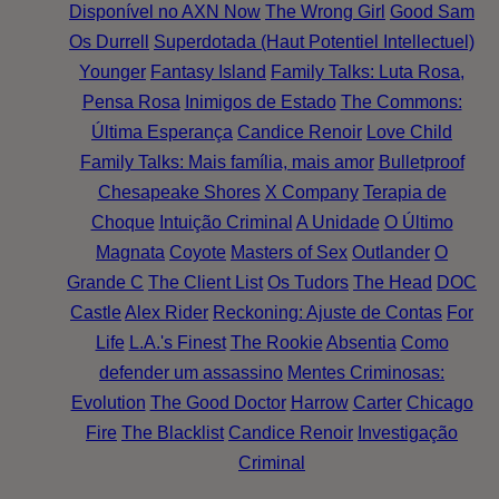
Disponível no AXN Now
The Wrong Girl
Good Sam
Os Durrell
Superdotada (Haut Potentiel Intellectuel)
Younger
Fantasy Island
Family Talks: Luta Rosa,
Pensa Rosa
Inimigos de Estado
The Commons:
Última Esperança
Candice Renoir
Love Child
Family Talks: Mais família, mais amor
Bulletproof
Chesapeake Shores
X Company
Terapia de
Choque
Intuição Criminal
A Unidade
O Último
Magnata
Coyote
Masters of Sex
Outlander
O
Grande C
The Client List
Os Tudors
The Head
DOC
Castle
Alex Rider
Reckoning: Ajuste de Contas
For
Life
L.A.'s Finest
The Rookie
Absentia
Como
defender um assassino
Mentes Criminosas:
Evolution
The Good Doctor
Harrow
Carter
Chicago
Fire
The Blacklist
Candice Renoir
Investigação
Criminal