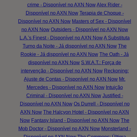
crime - Disponível no AXN Now
Alex Rider -
Disponível no AXN Now
Terapia de Choque -
Disponível no AXN Now
Masters of Sex - Disponível
no AXN Now
Outsiders - Disponível no AXN Now
L.A.'s Finest - Disponível no AXN Now
A Substituta
Turno da Noite - Já disponível no AXN Now
The
Rookie - Já disponível no AXN Now
The Oath - Já
disponível no AXN Now
S.W.A.T.: Força de
intervenção - Disponível no AXN Now
Reckoning:
Ajuste de Contas - Disponível no AXN Now
Mr.
Mercedes - Disponível no AXN Now
Intuição
Criminal - Disponível no AXN Now
Justified -
Disponível no AXN Now
Os Durrell - Disponível no
AXN Now
The Halcyon Hotel - Disponível no AXN
Now
Fantasy Island - Disponível no AXN Now
The
Mob Doctor - Disponível no AXN Now
Monsterland -
Disponível no AXN Now
The Commons: Última