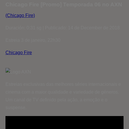
Chicago Fire [Promo] Temporada 06 no AXN
(Chicago Fire)
Duración: 0:31 sg | Publicado: 14 de December de 2018
Estreia 3 de janeiro, 22h30
Chicago Fire
Estreias exclusivas das melhores séries internacionais e
cinema com a maior qualidade e variedade de géneros.
Um canal de TV definido pela ação, a emoção e o
suspense.