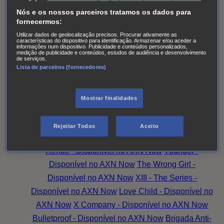
das Senhoras
Alert: Unidade de Pessoas
Nós e os nossos parceiros tratamos os dados para
Desaparecidas
Accused
Battle Creek
Monarch
The
fornecermos:
Split T2
Os Larkins
Hotel Portofino
Superdotada -
Utilizar dados de geolocalização precisos. Procurar ativamente as
características do dispositivo para identificação. Armazenar e/ou aceder a
Disponível no AXN Now
Amazing Grace -
informações num dispositivo. Publicidade e conteúdos personalizados,
medição de publicidade e conteúdos, estudos de audiência e desenvolvimento
Disponível no AXN Now
Family Law - Disponível no
de serviços.
Lista de parceiros (fornecedores)
AXN Now
Good Sam - Disponível no AXN Now
Magpie Murders - Disponível no AXN Now
Hudson
& Rex - Disponível no AXN Now
O Peso da
Mostrar finalidades
Verdade
Family Law
Family Talks: Mais Família,
Mais Amor
Magpie Murders
Amazing Grace
A
Rejeitar Todos
Aceito
Substituta - Disponível no AXN Now
Candice
Renoir - Disponível no AXN Now
Younger -
Disponível no AXN Now
The Wrong Girl -
Disponível no AXN Now
XIII - The Series -
Disponível no AXN Now
Love Child - Disponível no
AXN Now
X Company - Disponível no AXN Now
Bulletproof - Disponível no AXN Now
Brigada Anti-