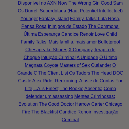
Disponível no AXN Now
The Wrong Girl
Good Sam
Os Durrell
Superdotada (Haut Potentiel Intellectuel)
Younger
Fantasy Island
Family Talks: Luta Rosa,
Pensa Rosa
Inimigos de Estado
The Commons:
Última Esperança
Candice Renoir
Love Child
Family Talks: Mais família, mais amor
Bulletproof
Chesapeake Shores
X Company
Terapia de
Choque
Intuição Criminal
A Unidade
O Último
Magnata
Coyote
Masters of Sex
Outlander
O
Grande C
The Client List
Os Tudors
The Head
DOC
Castle
Alex Rider
Reckoning: Ajuste de Contas
For
Life
L.A.'s Finest
The Rookie
Absentia
Como
defender um assassino
Mentes Criminosas:
Evolution
The Good Doctor
Harrow
Carter
Chicago
Fire
The Blacklist
Candice Renoir
Investigação
Criminal