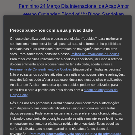
Feminino
24 Março Dia internacional da Açao
Amor
eterno
Outlander: Blood of My Blood
Sandokan
Family Talks: Luta Rosa, Pensa Rosa (2025)
O
Preocupamo-nos com a sua privacidade
Fruto Proibido
This City Is Ours
Nine Bodies
HUDSON & REX
Cobra Kai
Family Talks: Silver
O nosso site utiliza cookies e outras tecnologias (“cookies”) para melhorar o
seu funcionamento, torná-lo mais pessoal para si, e fornecer-lhe publicidade
Generation
O MEU NOME É FARAH
THE
baseada nas suas atividades e interesses de navegação neste e noutros
sites. Para saber mais, consulte a nossa
Política de Privacidade e Cookies
.
NARROW ROAD TO THE DEEP NORTH
Tom &
Para fazer escolhas relativamente a cookies específicos, incluindo a retirada
Lola
Long Bright River
Alert
Doutora Larsen
Quarto
do consentimento após o consentimento ter sido dado, aceda à nossa
Ferramenta de Consentimento de Cookies
(disponível em todas as páginas).
309
Red Eye
High Country
Family Talks: Luta Rosa,
Não precisa ter os cookies ativados para utilizar os nossos sites e aplicações,
Pensa Rosa (2024)
Family Talks: Mulheres WOW
O
mas desligá-los pode afetar a sua experiência nos nossos sites e aplicações.
Ao clicar em 'Aceitar', concorda que os cookies podem ser utilizados para
Homem Errado
S.W.A.T.: Força de intervenção
estes fins e para a partilha dos seus dados com a
e com
as empresas do
Viola Come Il Mare
Frente a Frente
Family Talks:
Grupo Sony
.
Luta Rosa, Pensa Rosa (2023)
Pássaro Sonhador
Nós e os nossos parceiros
1
armazenamos e/ou acedemos a informações
num dispositivo, tais como identificadores únicos em cookies para tratar
Cinema à Portuguesa
Os Filmes da Tua Vida
dados pessoais. Pode aceitar ou gerir as suas preferências clicando abaixo,
incluindo o seu direito de oposição quando se utiliza um interesse legítimo, ou
Cinema com C Maiúsculo
Frente a Frente
Three
em qualquer momento na página da política de privacidade Estas escolhas
Pines
The Good Karma Hospital
Einstein
O Paraíso
serão sinalizadas aos nossos parceiros e não afetarão os dados de
navegação.
Para mais informações, veja nossa política de privacidade