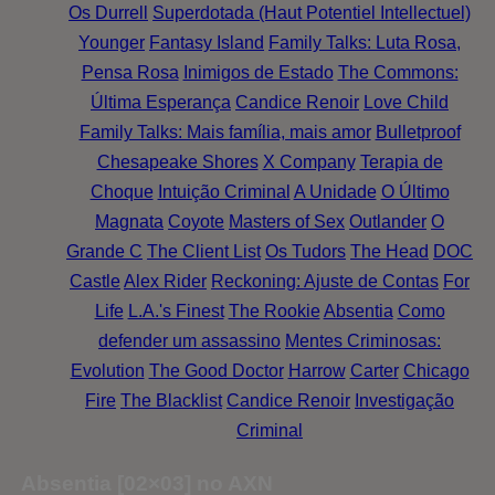
Os Durrell
Superdotada (Haut Potentiel Intellectuel)
Younger
Fantasy Island
Family Talks: Luta Rosa,
Pensa Rosa
Inimigos de Estado
The Commons:
Última Esperança
Candice Renoir
Love Child
Family Talks: Mais família, mais amor
Bulletproof
Chesapeake Shores
X Company
Terapia de
Choque
Intuição Criminal
A Unidade
O Último
Magnata
Coyote
Masters of Sex
Outlander
O
Grande C
The Client List
Os Tudors
The Head
DOC
Castle
Alex Rider
Reckoning: Ajuste de Contas
For
Life
L.A.'s Finest
The Rookie
Absentia
Como
defender um assassino
Mentes Criminosas:
Evolution
The Good Doctor
Harrow
Carter
Chicago
Fire
The Blacklist
Candice Renoir
Investigação
Criminal
Absentia [02×03] no AXN