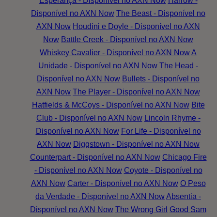
Esperança - Disponível no AXN Now
Harrow -
Disponível no AXN Now
The Beast - Disponível no
AXN Now
Houdini e Doyle - Disponível no AXN
Now
Battle Creek - Disponível no AXN Now
Whiskey Cavalier - Disponível no AXN Now
A
Unidade - Disponível no AXN Now
The Head -
Disponível no AXN Now
Bullets - Disponível no
AXN Now
The Player - Disponível no AXN Now
Hatfields & McCoys - Disponível no AXN Now
Bite
Club - Disponível no AXN Now
Lincoln Rhyme -
Disponível no AXN Now
For Life - Disponível no
AXN Now
Diggstown - Disponível no AXN Now
Counterpart - Disponível no AXN Now
Chicago Fire
- Disponível no AXN Now
Coyote - Disponível no
AXN Now
Carter - Disponível no AXN Now
O Peso
da Verdade - Disponível no AXN Now
Absentia -
Disponível no AXN Now
The Wrong Girl
Good Sam