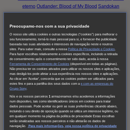
eterno
Outlander: Blood of My Blood
Sandokan
Family Talks: Luta Rosa, Pensa Rosa (2025)
O
Fruto Proibido
This City Is Ours
Nine Bodies
Preocupamo-nos com a sua privacidade
HUDSON & REX
Cobra Kai
Family Talks: Silver
O nosso site utiliza cookies e outras tecnologias (“cookies”) para melhorar o
Generation
O MEU NOME É FARAH
THE
seu funcionamento, torná-lo mais pessoal para si, e fornecer-lhe publicidade
baseada nas suas atividades e interesses de navegação neste e noutros
NARROW ROAD TO THE DEEP NORTH
Tom &
sites. Para saber mais, consulte a nossa
Política de Privacidade e Cookies
.
Lola
Long Bright River
Alert
Doutora Larsen
Quarto
Para fazer escolhas relativamente a cookies específicos, incluindo a retirada
do consentimento após o consentimento ter sido dado, aceda à nossa
309
Red Eye
High Country
Family Talks: Luta Rosa,
Ferramenta de Consentimento de Cookies
(disponível em todas as páginas).
Pensa Rosa (2024)
Family Talks: Mulheres WOW
O
Não precisa ter os cookies ativados para utilizar os nossos sites e aplicações,
mas desligá-los pode afetar a sua experiência nos nossos sites e aplicações.
Homem Errado
S.W.A.T.: Força de intervenção
Ao clicar em 'Aceitar', concorda que os cookies podem ser utilizados para
estes fins e para a partilha dos seus dados com a
e com
as empresas do
Viola Come Il Mare
Frente a Frente
Family Talks:
Grupo Sony
.
Luta Rosa, Pensa Rosa (2023)
Pássaro Sonhador
Nós e os nossos parceiros
1
armazenamos e/ou acedemos a informações
Cinema à Portuguesa
Os Filmes da Tua Vida
num dispositivo, tais como identificadores únicos em cookies para tratar
dados pessoais. Pode aceitar ou gerir as suas preferências clicando abaixo,
Cinema com C Maiúsculo
Frente a Frente
Three
incluindo o seu direito de oposição quando se utiliza um interesse legítimo, ou
Pines
The Good Karma Hospital
Einstein
O Paraíso
em qualquer momento na página da política de privacidade Estas escolhas
serão sinalizadas aos nossos parceiros e não afetarão os dados de
das Senhoras
Alert: Unidade de Pessoas
navegação.
Para mais informações, veja nossa política de privacidade