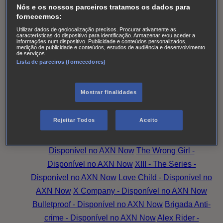
Desaparecidas
Accused
Battle Creek
Monarch
The
Nós e os nossos parceiros tratamos os dados para
Split T2
Os Larkins
Hotel Portofino
Superdotada -
fornecermos:
Disponível no AXN Now
Amazing Grace -
Utilizar dados de geolocalização precisos. Procurar ativamente as
características do dispositivo para identificação. Armazenar e/ou aceder a
informações num dispositivo. Publicidade e conteúdos personalizados,
Disponível no AXN Now
Family Law - Disponível no
medição de publicidade e conteúdos, estudos de audiência e desenvolvimento
de serviços.
AXN Now
Good Sam - Disponível no AXN Now
Lista de parceiros (fornecedores)
Magpie Murders - Disponível no AXN Now
Hudson
& Rex - Disponível no AXN Now
O Peso da
Mostrar finalidades
Verdade
Family Law
Family Talks: Mais Família,
Mais Amor
Magpie Murders
Amazing Grace
A
Rejeitar Todos
Aceito
Substituta - Disponível no AXN Now
Candice
Renoir - Disponível no AXN Now
Younger -
Disponível no AXN Now
The Wrong Girl -
Disponível no AXN Now
XIII - The Series -
Disponível no AXN Now
Love Child - Disponível no
AXN Now
X Company - Disponível no AXN Now
Bulletproof - Disponível no AXN Now
Brigada Anti-
crime - Disponível no AXN Now
Alex Rider -