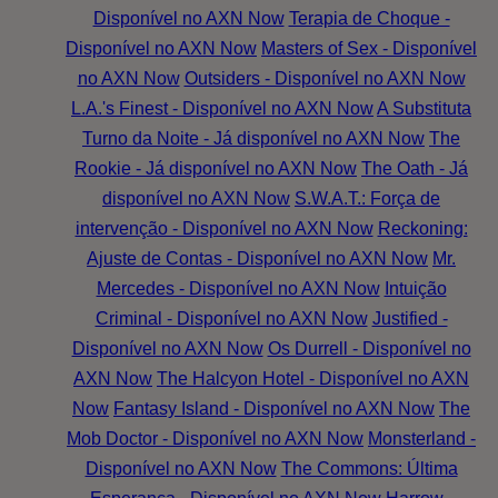
Disponível no AXN Now
Terapia de Choque -
Disponível no AXN Now
Masters of Sex - Disponível
no AXN Now
Outsiders - Disponível no AXN Now
L.A.'s Finest - Disponível no AXN Now
A Substituta
Turno da Noite - Já disponível no AXN Now
The
Rookie - Já disponível no AXN Now
The Oath - Já
disponível no AXN Now
S.W.A.T.: Força de
intervenção - Disponível no AXN Now
Reckoning:
Ajuste de Contas - Disponível no AXN Now
Mr.
Mercedes - Disponível no AXN Now
Intuição
Criminal - Disponível no AXN Now
Justified -
Disponível no AXN Now
Os Durrell - Disponível no
AXN Now
The Halcyon Hotel - Disponível no AXN
Now
Fantasy Island - Disponível no AXN Now
The
Mob Doctor - Disponível no AXN Now
Monsterland -
Disponível no AXN Now
The Commons: Última