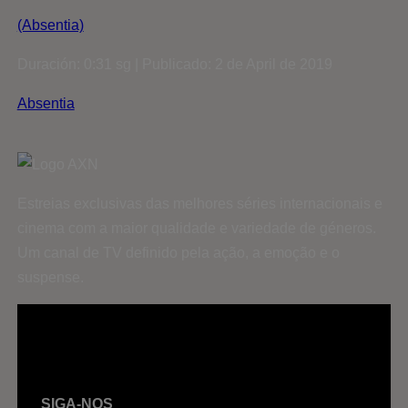
(Absentia)
Duración: 0:31 sg | Publicado: 2 de April de 2019
Absentia
Estreias exclusivas das melhores séries internacionais e
cinema com a maior qualidade e variedade de géneros.
Um canal de TV definido pela ação, a emoção e o
suspense.
SIGA-NOS