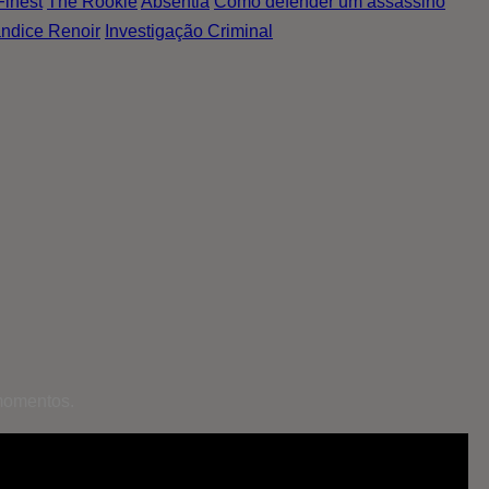
Finest
The Rookie
Absentia
Como defender um assassino
ndice Renoir
Investigação Criminal
momentos.