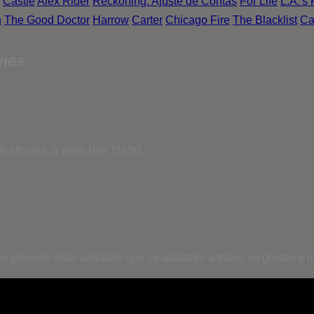
Castle
Alex Rider
Reckoning: Ajuste de Contas
For Life
L.A.'s 
n
The Good Doctor
Harrow
Carter
Chicago Fire
The Blacklist
Ca
vies
 Movies, a partir das 11h50.
s géneros mais variados que se adaptam a todos os gostos e 