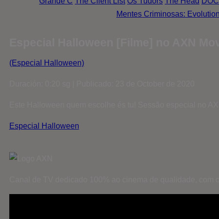
Grande C
The Client List
Os Tudors
The Head
DOC
Mentes Criminosas: Evolutio
Especial Halloween [Filme] no AXN Mo
(Especial Halloween)
Duración: 0:20 sg | Publicado: 23 de October de 2020
Este Halloween quem escolhe és tu! Sessão especial no AXN
Especial Halloween
Canal de TV dedicado 100% ao cinema de qualidade, com o