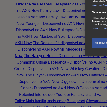
privacidade 
Unidade de Pessoas Desaparecidas
Accused
Battle
informações,
no AXN Now
Family Law - Disponível no AXN Now
G
Nós e os
Peso da Verdade
Family Law
Family Talks: Mais Famí
Utilizar dado
Armazenar e/
Now
Younger - Disponível no AXN Now
The Wrong G
e conteúdos,
Lista de pa
Disponível no AXN Now
Bulletproof - Disponível no
no AXN Now
Masters of Sex - Disponível no AXN No
AXN Now
The Rookie - Já disponível no AXN Now
Th
Mostrar 
Disponível no AXN Now
Mr. Mercedes - Disponível
Now
The Halcyon Hotel - Disponível no AXN Now
Fan
Commons: Última Esperança - Disponível no AXN N
Creek - Disponível no AXN Now
Whiskey Cavalier - D
Now
The Player - Disponível no AXN Now
Hatfields
Disponível no AXN Now
Diggstown - Disponível n
Carter - Disponível no AXN Now
O Peso da Verdad
Potentiel Intellectuel)
Younger
Fantasy Island
Famil
Talks: Mais família, mais amor
Bulletproof
Chesapeake