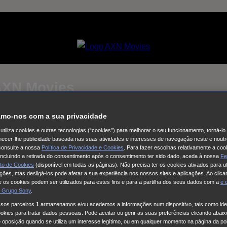
 AXN Movies
mo-nos com a sua privacidade
Selecciona um
utiliza cookies e outras tecnologias (“cookies”) para melhorar o seu funcionamento, torná-l
Coleção de vídeos
ornecer-lhe publicidade baseada nas suas atividades e interesses de navegação neste e noutr
consulte a nossa
Política de Privacidade e Cookies
. Para fazer escolhas relativamente a coo
al - O Regresso
Como Matar o Seu Marido
The Other Bennet Si
 incluindo a retirada do consentimento após o consentimento ter sido dado, aceda à nossa
Fe
to de Cookies
(disponível em todas as páginas). Não precisa ter os cookies ativados para ut
OW - Talento no Feminino
24 Março Dia internacional da Açao
ações, mas desligá-los pode afetar a sua experiência nos nossos sites e aplicações. Ao clicar
o
This City Is Ours
Nine Bodies
HUDSON & REX
Cobra Kai
Fa
 os cookies podem ser utilizados para estes fins e para a partilha dos seus dados com a
e
 Grupo Sony
.
la
Long Bright River
Alert
Doutora Larsen
Quarto 309
Red Eye
ssos parceiros
1
armazenamos e/ou acedemos a informações num dispositivo, tais como iden
.W.A.T.: Força de intervenção
Viola Come Il Mare
Frente a Fren
kies para tratar dados pessoais. Pode aceitar ou gerir as suas preferências clicando abaixo
da
Cinema com C Maiúsculo
Frente a Frente
Three Pines
The G
e oposição quando se utiliza um interesse legítimo, ou em qualquer momento na página da pol