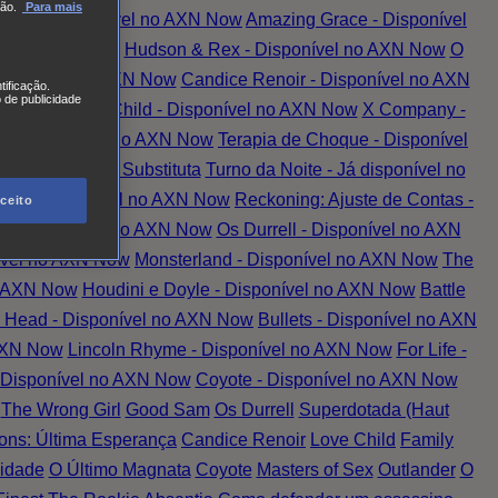
ão.
Para mais
tada - Disponível no AXN Now
Amazing Grace - Disponível
vel no AXN Now
Hudson & Rex - Disponível no AXN Now
O
 Disponível no AXN Now
Candice Renoir - Disponível no AXN
tificação.
 de publicidade
 AXN Now
Love Child - Disponível no AXN Now
X Company -
er - Disponível no AXN Now
Terapia de Choque - Disponível
el no AXN Now
A Substituta
Turno da Noite - Já disponível no
nção - Disponível no AXN Now
Reckoning: Ajuste de Contas -
ceito
ed - Disponível no AXN Now
Os Durrell - Disponível no AXN
ível no AXN Now
Monsterland - Disponível no AXN Now
The
o AXN Now
Houdini e Doyle - Disponível no AXN Now
Battle
 Head - Disponível no AXN Now
Bullets - Disponível no AXN
 AXN Now
Lincoln Rhyme - Disponível no AXN Now
For Life -
- Disponível no AXN Now
Coyote - Disponível no AXN Now
The Wrong Girl
Good Sam
Os Durrell
Superdotada (Haut
ns: Última Esperança
Candice Renoir
Love Child
Family
idade
O Último Magnata
Coyote
Masters of Sex
Outlander
O