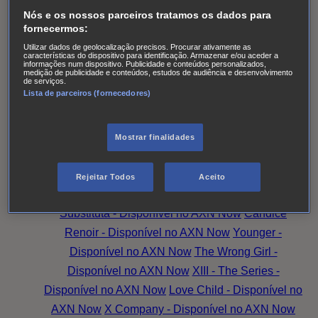
Pines
The Good Karma Hospital
Einstein
O Paraíso
Nós e os nossos parceiros tratamos os dados para
das Senhoras
Alert: Unidade de Pessoas
fornecermos:
Desaparecidas
Accused
Battle Creek
Monarch
The
Utilizar dados de geolocalização precisos. Procurar ativamente as
características do dispositivo para identificação. Armazenar e/ou aceder a
Split T2
Os Larkins
Hotel Portofino
Superdotada -
informações num dispositivo. Publicidade e conteúdos personalizados,
medição de publicidade e conteúdos, estudos de audiência e desenvolvimento
Disponível no AXN Now
Amazing Grace -
de serviços.
Lista de parceiros (fornecedores)
Disponível no AXN Now
Family Law - Disponível no
AXN Now
Good Sam - Disponível no AXN Now
Magpie Murders - Disponível no AXN Now
Hudson
Mostrar finalidades
& Rex - Disponível no AXN Now
O Peso da
Verdade
Family Law
Family Talks: Mais Família,
Rejeitar Todos
Aceito
Mais Amor
Magpie Murders
Amazing Grace
A
Substituta - Disponível no AXN Now
Candice
Renoir - Disponível no AXN Now
Younger -
Disponível no AXN Now
The Wrong Girl -
Disponível no AXN Now
XIII - The Series -
Disponível no AXN Now
Love Child - Disponível no
AXN Now
X Company - Disponível no AXN Now