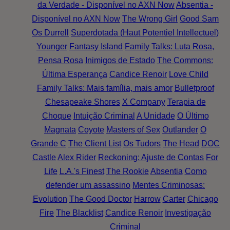
da Verdade - Disponível no AXN Now
Absentia -
Disponível no AXN Now
The Wrong Girl
Good Sam
Os Durrell
Superdotada (Haut Potentiel Intellectuel)
Younger
Fantasy Island
Family Talks: Luta Rosa,
Pensa Rosa
Inimigos de Estado
The Commons:
Última Esperança
Candice Renoir
Love Child
Family Talks: Mais família, mais amor
Bulletproof
Chesapeake Shores
X Company
Terapia de
Choque
Intuição Criminal
A Unidade
O Último
Magnata
Coyote
Masters of Sex
Outlander
O
Grande C
The Client List
Os Tudors
The Head
DOC
Castle
Alex Rider
Reckoning: Ajuste de Contas
For
Life
L.A.'s Finest
The Rookie
Absentia
Como
defender um assassino
Mentes Criminosas:
Evolution
The Good Doctor
Harrow
Carter
Chicago
Fire
The Blacklist
Candice Renoir
Investigação
Criminal