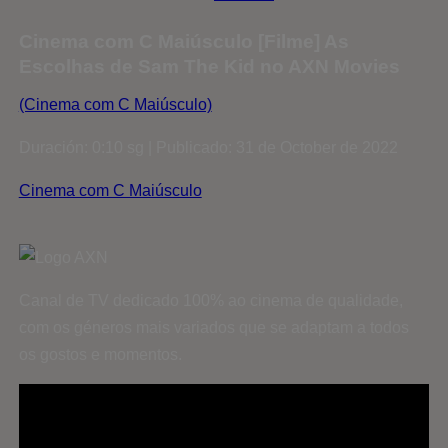
Cinema com C Maiúsculo [Filme] As
Escolhas de Sam The Kid no AXN Movies
(Cinema com C Maiúsculo)
Duración: 0:10 sg | Publicado: 31 de October de 2022
Cinema com C Maiúsculo
Canal de TV dedicado 100% ao cinema de qualidade,
com os géneros mais variados que se adaptam a todos
os gostos e momentos.