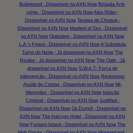
Bulletproof - Disponível no AXN Now
Brigada Anti-
crime - Disponível no AXN Now
Alex Rider -
Disponível no AXN Now
Terapia de Choque -
Disponível no AXN Now
Masters of Sex - Disponível
no AXN Now
Outsiders - Disponível no AXN Now
L.A.'s Finest - Disponível no AXN Now
A Substituta
Turno da Noite - Já disponível no AXN Now
The
Rookie - Já disponível no AXN Now
The Oath - Já
disponível no AXN Now
S.W.A.T.: Força de
intervenção - Disponível no AXN Now
Reckoning:
Ajuste de Contas - Disponível no AXN Now
Mr.
Mercedes - Disponível no AXN Now
Intuição
Criminal - Disponível no AXN Now
Justified -
Disponível no AXN Now
Os Durrell - Disponível no
AXN Now
The Halcyon Hotel - Disponível no AXN
Now
Fantasy Island - Disponível no AXN Now
The
Mob Doctor - Disponível no AXN Now
Monsterland -