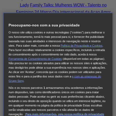
Lady
Family Talks: Mulheres WOW - Talento no
Feminino
24 Março Dia internacional da Açao
Amor
eterno
Outlander: Blood of My Blood
Sandokan
Preocupamo-nos com a sua privacidade
Family Talks: Luta Rosa, Pensa Rosa (2025)
O
Fruto Proibido
This City Is Ours
Nine Bodies
O nosso site utiliza cookies e outras tecnologias (“cookies”) para melhorar o
seu funcionamento, torná-lo mais pessoal para si, e fornecer-lhe publicidade
HUDSON & REX
Cobra Kai
Family Talks: Silver
baseada nas suas atividades e interesses de navegação neste e noutros
sites. Para saber mais, consulte a nossa
Política de Privacidade e Cookies
.
Generation
O MEU NOME É FARAH
THE
Para fazer escolhas relativamente a cookies específicos, incluindo a retirada
NARROW ROAD TO THE DEEP NORTH
Tom &
do consentimento após o consentimento ter sido dado, aceda à nossa
Ferramenta de Consentimento de Cookies
(disponível em todas as páginas).
Lola
Long Bright River
Alert
Doutora Larsen
Quarto
Não precisa ter os cookies ativados para utilizar os nossos sites e aplicações,
309
Red Eye
High Country
Family Talks: Luta Rosa,
mas desligá-los pode afetar a sua experiência nos nossos sites e aplicações.
Ao clicar em 'Aceitar', concorda que os cookies podem ser utilizados para
Pensa Rosa (2024)
Family Talks: Mulheres WOW
O
estes fins e para a partilha dos seus dados com a
e com
as empresas do
Grupo Sony
.
Homem Errado
S.W.A.T.: Força de intervenção
Nós e os nossos parceiros
1
armazenamos e/ou acedemos a informações
Viola Come Il Mare
Frente a Frente
Family Talks:
num dispositivo, tais como identificadores únicos em cookies para tratar
Luta Rosa, Pensa Rosa (2023)
Pássaro Sonhador
dados pessoais. Pode aceitar ou gerir as suas preferências clicando abaixo,
incluindo o seu direito de oposição quando se utiliza um interesse legítimo, ou
Cinema à Portuguesa
Os Filmes da Tua Vida
em qualquer momento na página da política de privacidade Estas escolhas
Cinema com C Maiúsculo
Frente a Frente
Three
serão sinalizadas aos nossos parceiros e não afetarão os dados de
navegação.
Para mais informações, veja nossa política de privacidade