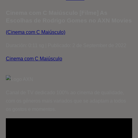
Cinema com C Maiúsculo [Filme] As
Escolhas de Rodrigo Gomes no AXN Movies
(Cinema com C Maiúsculo)
Duración: 0:11 sg | Publicado: 2 de September de 2022
Cinema com C Maiúsculo
Canal de TV dedicado 100% ao cinema de qualidade,
com os géneros mais variados que se adaptam a todos
os gostos e momentos.