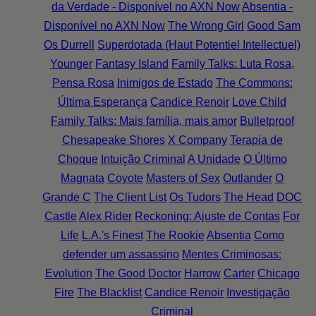
da Verdade - Disponível no AXN Now
Absentia -
Disponível no AXN Now
The Wrong Girl
Good Sam
Os Durrell
Superdotada (Haut Potentiel Intellectuel)
Younger
Fantasy Island
Family Talks: Luta Rosa,
Pensa Rosa
Inimigos de Estado
The Commons:
Última Esperança
Candice Renoir
Love Child
Family Talks: Mais família, mais amor
Bulletproof
Chesapeake Shores
X Company
Terapia de
Choque
Intuição Criminal
A Unidade
O Último
Magnata
Coyote
Masters of Sex
Outlander
O
Grande C
The Client List
Os Tudors
The Head
DOC
Castle
Alex Rider
Reckoning: Ajuste de Contas
For
Life
L.A.'s Finest
The Rookie
Absentia
Como
defender um assassino
Mentes Criminosas:
Evolution
The Good Doctor
Harrow
Carter
Chicago
Fire
The Blacklist
Candice Renoir
Investigação
Criminal