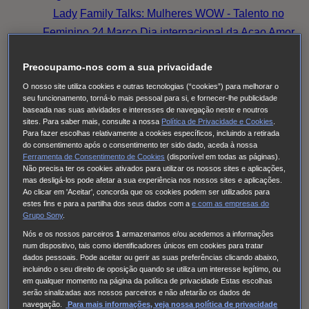
Lady
Family Talks: Mulheres WOW - Talento no
Feminino
24 Março Dia internacional da Açao
Amor
eterno
Outlander: Blood of My Blood
Sandokan
Preocupamo-nos com a sua privacidade
Family Talks: Luta Rosa, Pensa Rosa (2025)
O
Fruto Proibido
This City Is Ours
Nine Bodies
O nosso site utiliza cookies e outras tecnologias (“cookies”) para melhorar o
seu funcionamento, torná-lo mais pessoal para si, e fornecer-lhe publicidade
HUDSON & REX
Cobra Kai
Family Talks: Silver
baseada nas suas atividades e interesses de navegação neste e noutros
sites. Para saber mais, consulte a nossa
Política de Privacidade e Cookies
.
Generation
O MEU NOME É FARAH
THE
Para fazer escolhas relativamente a cookies específicos, incluindo a retirada
NARROW ROAD TO THE DEEP NORTH
Tom &
do consentimento após o consentimento ter sido dado, aceda à nossa
Ferramenta de Consentimento de Cookies
(disponível em todas as páginas).
Lola
Long Bright River
Alert
Doutora Larsen
Quarto
Não precisa ter os cookies ativados para utilizar os nossos sites e aplicações,
309
Red Eye
High Country
Family Talks: Luta Rosa,
mas desligá-los pode afetar a sua experiência nos nossos sites e aplicações.
Ao clicar em 'Aceitar', concorda que os cookies podem ser utilizados para
Pensa Rosa (2024)
Family Talks: Mulheres WOW
O
estes fins e para a partilha dos seus dados com a
e com
as empresas do
Grupo Sony
.
Homem Errado
S.W.A.T.: Força de intervenção
Nós e os nossos parceiros
1
armazenamos e/ou acedemos a informações
Viola Come Il Mare
Frente a Frente
Family Talks:
num dispositivo, tais como identificadores únicos em cookies para tratar
Luta Rosa, Pensa Rosa (2023)
Pássaro Sonhador
dados pessoais. Pode aceitar ou gerir as suas preferências clicando abaixo,
incluindo o seu direito de oposição quando se utiliza um interesse legítimo, ou
Cinema à Portuguesa
Os Filmes da Tua Vida
em qualquer momento na página da política de privacidade Estas escolhas
Cinema com C Maiúsculo
Frente a Frente
Three
serão sinalizadas aos nossos parceiros e não afetarão os dados de
navegação.
Para mais informações, veja nossa política de privacidade