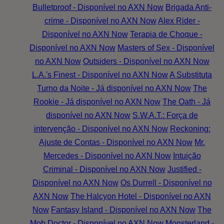
Bulletproof - Disponível no AXN Now
Brigada Anti-
crime - Disponível no AXN Now
Alex Rider -
Disponível no AXN Now
Terapia de Choque -
Disponível no AXN Now
Masters of Sex - Disponível
no AXN Now
Outsiders - Disponível no AXN Now
L.A.'s Finest - Disponível no AXN Now
A Substituta
Turno da Noite - Já disponível no AXN Now
The
Rookie - Já disponível no AXN Now
The Oath - Já
disponível no AXN Now
S.W.A.T.: Força de
intervenção - Disponível no AXN Now
Reckoning:
Ajuste de Contas - Disponível no AXN Now
Mr.
Mercedes - Disponível no AXN Now
Intuição
Criminal - Disponível no AXN Now
Justified -
Disponível no AXN Now
Os Durrell - Disponível no
AXN Now
The Halcyon Hotel - Disponível no AXN
Now
Fantasy Island - Disponível no AXN Now
The
Mob Doctor - Disponível no AXN Now
Monsterland -