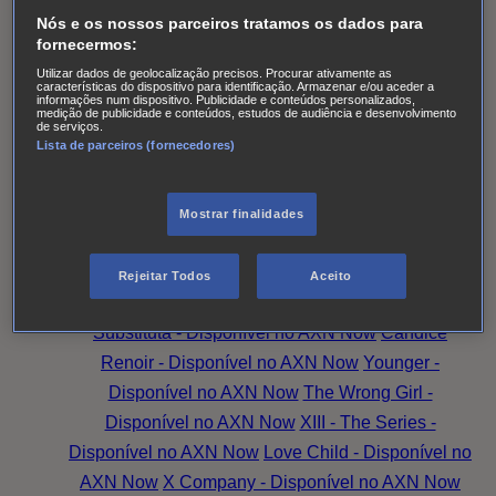
Pines
The Good Karma Hospital
Einstein
O Paraíso
Nós e os nossos parceiros tratamos os dados para
das Senhoras
Alert: Unidade de Pessoas
fornecermos:
Desaparecidas
Accused
Battle Creek
Monarch
The
Utilizar dados de geolocalização precisos. Procurar ativamente as
características do dispositivo para identificação. Armazenar e/ou aceder a
Split T2
Os Larkins
Hotel Portofino
Superdotada -
informações num dispositivo. Publicidade e conteúdos personalizados,
medição de publicidade e conteúdos, estudos de audiência e desenvolvimento
Disponível no AXN Now
Amazing Grace -
de serviços.
Lista de parceiros (fornecedores)
Disponível no AXN Now
Family Law - Disponível no
AXN Now
Good Sam - Disponível no AXN Now
Magpie Murders - Disponível no AXN Now
Hudson
Mostrar finalidades
& Rex - Disponível no AXN Now
O Peso da
Verdade
Family Law
Family Talks: Mais Família,
Rejeitar Todos
Aceito
Mais Amor
Magpie Murders
Amazing Grace
A
Substituta - Disponível no AXN Now
Candice
Renoir - Disponível no AXN Now
Younger -
Disponível no AXN Now
The Wrong Girl -
Disponível no AXN Now
XIII - The Series -
Disponível no AXN Now
Love Child - Disponível no
AXN Now
X Company - Disponível no AXN Now