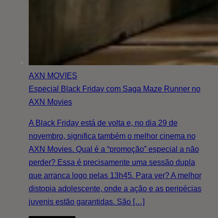
AXN MOVIES
Especial Black Friday com Saga Maze Runner no
AXN Movies
A Black Friday está de volta e, no dia 29 de
novembro, significa também o melhor cinema no
AXN Movies. Qual é a “promoção” especial a não
perder? Essa é precisamente uma sessão dupla
que arranca logo pelas 13h45. Para ver? A melhor
distopia adolescente, onde a ação e as peripécias
juvenis estão garantidas. São […]