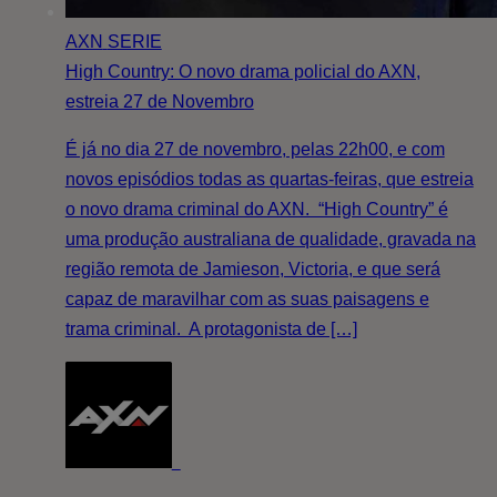
AXN
SERIE
High Country: O novo drama policial do AXN,
estreia 27 de Novembro
É já no dia 27 de novembro, pelas 22h00, e com
novos episódios todas as quartas-feiras, que estreia
o novo drama criminal do AXN. “High Country” é
uma produção australiana de qualidade, gravada na
região remota de Jamieson, Victoria, e que será
capaz de maravilhar com as suas paisagens e
trama criminal. A protagonista de […]