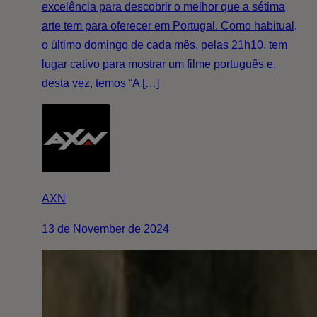
excelência para descobrir o melhor que a sétima
arte tem para oferecer em Portugal. Como habitual,
o último domingo de cada mês, pelas 21h10, tem
lugar cativo para mostrar um filme português e,
desta vez, temos “A […]
AXN
13 de November de 2024