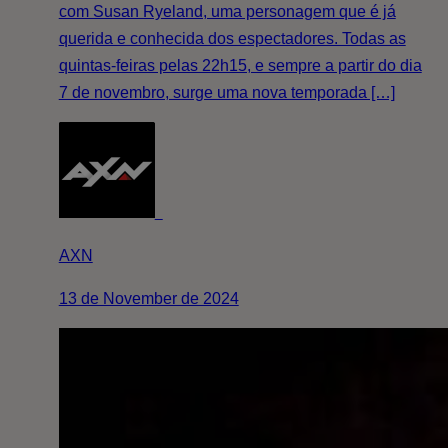
com Susan Ryeland, uma personagem que é já
querida e conhecida dos espectadores. Todas as
quintas-feiras pelas 22h15, e sempre a partir do dia
7 de novembro, surge uma nova temporada […]
AXN
13 de November de 2024