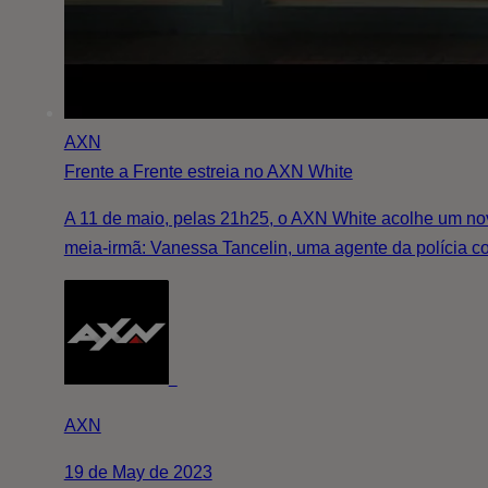
AXN
Frente a Frente estreia no AXN White
A 11 de maio, pelas 21h25, o AXN White acolhe um nov
meia-irmã: Vanessa Tancelin, uma agente da polícia 
AXN
19 de May de 2023