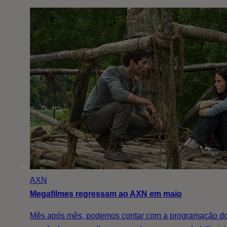
AXN
Megafilmes regressam ao AXN em maio
Mês após mês, podemos contar com a programação dos