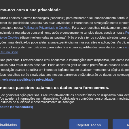
mo-nos com a sua privacidade
utiliza cookies e outras tecnologias (“cookies”) para melhorar o seu funcionamento, torná-l
ornecer-lhe publicidade baseada nas suas atividades e interesses de navegação neste e noutr
consulte a nossa
Política de Privacidade e Cookies
. Para fazer escolhas relativamente a coo
 incluindo a retirada do consentimento após o consentimento ter sido dado, aceda à nossa
Fe
to de Cookies
(disponível em todas as páginas). Não precisa ter os cookies ativados para ut
ações, mas desligá-los pode afetar a sua experiência nos nossos sites e aplicações. Ao clicar
 os cookies podem ser utilizados para estes fins e para a partilha dos seus dados com a
e
 Grupo Sony
.
ssos parceiros
1
armazenamos e/ou acedemos a informações num dispositivo, tais como iden
kies para tratar dados pessoais. Pode aceitar ou gerir as suas preferências clicando abaixo
e oposição quando se utiliza um interesse legítimo, ou em qualquer momento na página da pol
Estas escolhas serão sinalizadas aos nossos parceiros e não afetarão os dados de navegaç
 veja nossa política de privacidade
 nossos parceiros tratamos os dados para fornecermos:
s de geolocalização precisos. Procurar ativamente as características do dispositivo para iden
ou aceder a informações num dispositivo. Publicidade e conteúdos personalizados, medição
 estudos de audiência e desenvolvimento de serviços.
rceiros (fornecedores)
finalidades
Rejeitar Todos
A