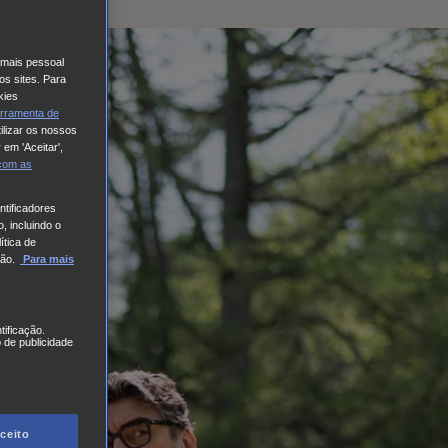
o mais pessoal
os sites. Para
kies
rramenta de
ilizar os nossos
 em 'Aceitar',
 com
as
tificadores
, incluindo o
ítica de
ão.
Para mais
tificação.
 de publicidade
ceito