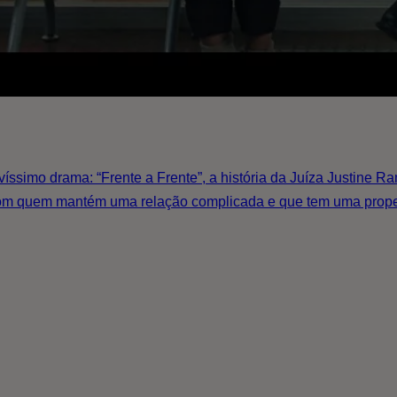
íssimo drama: “Frente a Frente”, a história da Juíza Justine 
com quem mantém uma relação complicada e que tem uma propen