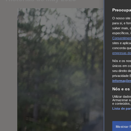
Preocupa
O nosso site 
para si, e f
saber mais, 
específicos,
Consentimen
sites e aplic
concorda que
empresas do
Nós e os no
únicos em coo
seu direito d
privacidade 
informações,
Nós e os
Utilizar dado
Armazenar e/
e conteúdos,
Lista de pa
Mostrar 