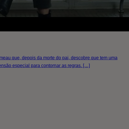
Rameau que, depois da morte do pai, descobre que tem uma
são especial para contornar as regras. […]