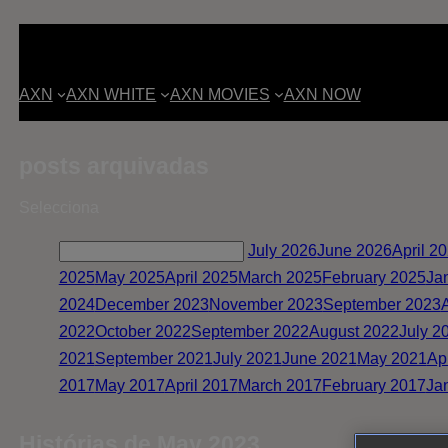
AXN
AXN WHITE
AXN MOVIES
AXN NOW
posts arquivadas
Selecciona
July 2026
June 2026
April 2
2025
May 2025
April 2025
March 2025
February 2025
Ja
2024
December 2023
November 2023
September 2023
2022
October 2022
September 2022
August 2022
July 2
2021
September 2021
July 2021
June 2021
May 2021
Ap
2017
May 2017
April 2017
March 2017
February 2017
Ja
Histórias de May 2023