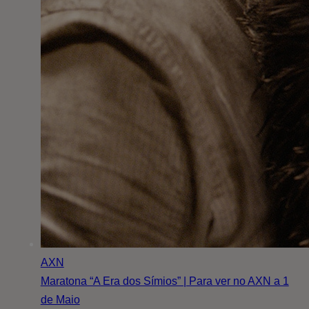
AXN
Maratona “A Era dos Símios” | Para ver no AXN a 1
de Maio