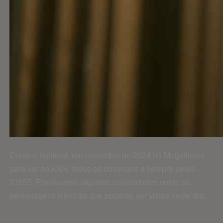
Como é habitual, em novembro de 2024 há Megafilmes
para ver no AXN, todos os domingos e sempre pelas
21h55. Partilhamos algumas curiosidades sobre as
personagens icónicas que poderão ser vistas neste dia: