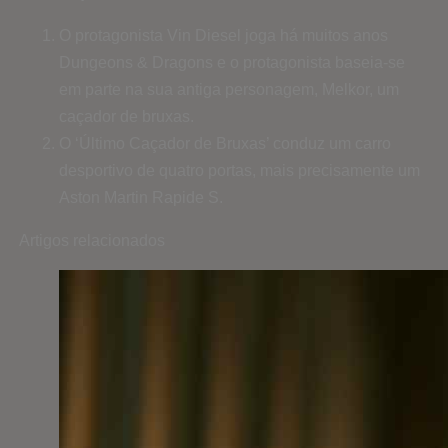
O protagonista Vin Diesel joga há muitos anos
Dungeons & Dragons e o protagonista baseia-se
em parte na sua antiga personagem, Melkor, um
caçador de bruxas.
O ‘Último Caçador de Bruxas’ conduz um carro
desportivo de quatro portas, mais precisamente um
Aston Martin Rapide S.
Artigos relacionados