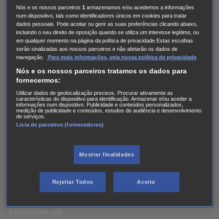
2024
December 2023
November 2023
September
Nós e os nossos parceiros
1
armazenamos e/ou acedemos a informações
2023
August 2023
July 2023
June 2023
May
num dispositivo, tais como identificadores únicos em cookies para tratar
dados pessoais. Pode aceitar ou gerir as suas preferências clicando abaixo,
2023
April 2023
March 2023
February 2023
January
incluindo o seu direito de oposição quando se utiliza um interesse legítimo, ou
em qualquer momento na página da política de privacidade Estas escolhas
2023
December 2022
November 2022
October
serão sinalizadas aos nossos parceiros e não afetarão os dados de
2022
September 2022
August 2022
July 2022
June
navegação.
Para mais informações, veja nossa política de privacidade
2022
May 2022
April 2022
March 2022
February
Nós e os nossos parceiros tratamos os dados para
fornecermos:
2022
January 2022
December 2021
November
Utilizar dados de geolocalização precisos. Procurar ativamente as
2021
October 2021
September 2021
July 2021
June
características do dispositivo para identificação. Armazenar e/ou aceder a
informações num dispositivo. Publicidade e conteúdos personalizados,
2021
May 2021
April 2021
March 2021
February
medição de publicidade e conteúdos, estudos de audiência e desenvolvimento
de serviços.
2021
January 2021
December 2020
November
Lista de parceiros (fornecedores)
2020
October 2020
September 2020
June 2017
May
2017
April 2017
March 2017
February 2017
January
Mostrar finalidades
2017
December 2016
November 2016
October
2016
September 2016
August 2016
July 2016
June
Rejeitar Todos
Aceito
2016
May 2016
Histórias de