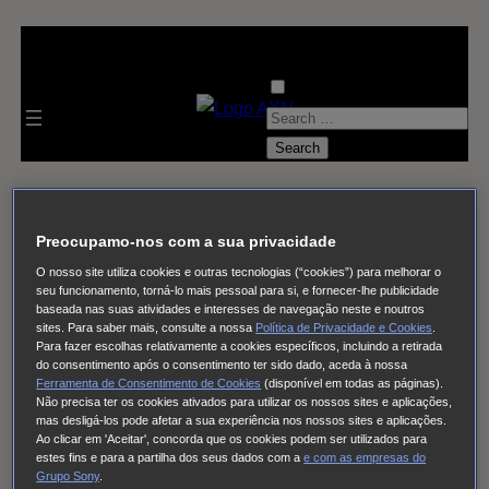
S
e
a
posts arquivadas
r
c
Selecciona
Preocupamo-nos com a sua privacidade
h
O nosso site utiliza cookies e outras tecnologias (“cookies”) para melhorar o
July 2026
June 2026
April
seu funcionamento, torná-lo mais pessoal para si, e fornecer-lhe publicidade
f
baseada nas suas atividades e interesses de navegação neste e noutros
2026
March 2026
February 2026
January
o
sites. Para saber mais, consulte a nossa
Política de Privacidade e Cookies
.
2026
November 2025
October 2025
September
Para fazer escolhas relativamente a cookies específicos, incluindo a retirada
r
do consentimento após o consentimento ter sido dado, aceda à nossa
2025
August 2025
July 2025
June 2025
May
:
Ferramenta de Consentimento de Cookies
(disponível em todas as páginas).
Não precisa ter os cookies ativados para utilizar os nossos sites e aplicações,
2025
April 2025
March 2025
February 2025
January
mas desligá-los pode afetar a sua experiência nos nossos sites e aplicações.
2025
November 2024
September 2024
July 2024
May
Ao clicar em 'Aceitar', concorda que os cookies podem ser utilizados para
estes fins e para a partilha dos seus dados com a
e com
as empresas do
2024
April 2024
March 2024
February 2024
January
Grupo Sony
.