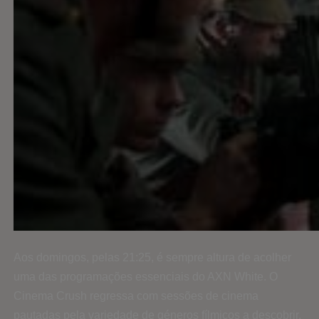
Aos domingos, pelas 21:25, é sempre altura de acolher
uma das programações essenciais do AXN White. O
Cinema Crush regressa com sessões de cinema
pautadas pela variedade de géneros fílmicos a descobrir,