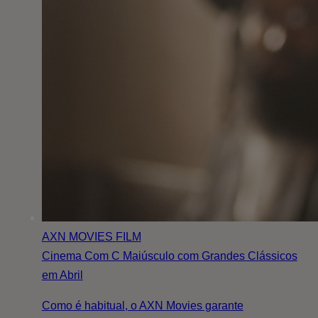
AXN MOVIES
FILM
Cinema Com C Maiúsculo com Grandes Clássicos
em Abril
Como é habitual, o AXN Movies garante