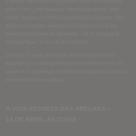
o animal inicia uma longa jornada rumo ao reencontro
entre o par. Como qualquer narrativa de guerra, “War
Horse” explora os horrores e provações da guerra. Não
fossem os conflitos armados do Século XX uma das
temáticas prediletas de Spielberg – de “O Resgate do
Soldado Ryan” a “A Lista de Schindler”.
Contudo, “Cavalo de Guerra” tem um ângulo único,
focando-se no companheirismo entre um homem e um
cavalo e na superação de obstáculos capaz de contrariar
as previsões mais realistas.
A VIDA SECRETA DAS ABELHAS –
14 DE ABRIL ÀS 21H25