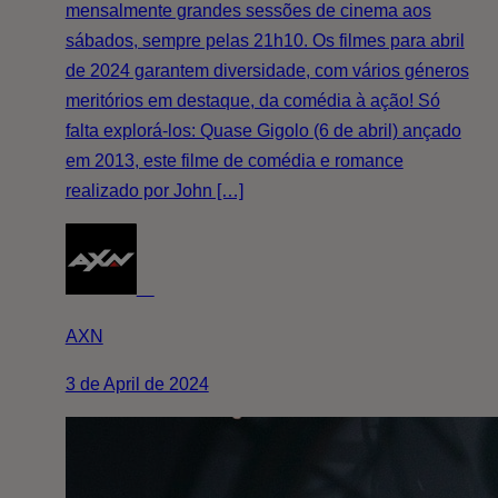
mensalmente grandes sessões de cinema aos
sábados, sempre pelas 21h10. Os filmes para abril
de 2024 garantem diversidade, com vários géneros
meritórios em destaque, da comédia à ação! Só
falta explorá-los: Quase Gigolo (6 de abril) ançado
em 2013, este filme de comédia e romance
realizado por John […]
AXN
3 de April de 2024