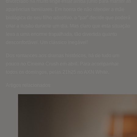
divorciado há muito finge estar ainda junto para manter as
aparências familiares. Em honra de não ofender a mãe
biológica do seu filho adoptivo, o “par” decide que poderá
criar a ilusão durante um dia. Mas claro que esta situação
leva a uma enorme trapalhada, tão divertida quanto
desconfortável. Um clássico inegável!
Dos romances aos dramas históricos, há de tudo um
pouco no Cinema Crush em abril. Para acompanhar
todos os domingos, pelas 21h25 no AXN White.
Artigos relacionados