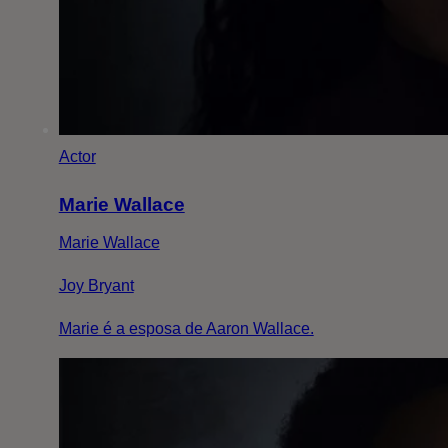
Actor
Marie Wallace
Marie Wallace
Joy Bryant
Marie é a esposa de Aaron Wallace.