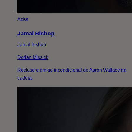
Actor
Jamal Bishop
Jamal Bishop
Dorian Missick
Recluso e amigo incondicional de Aaron Wallace na
cadeia.