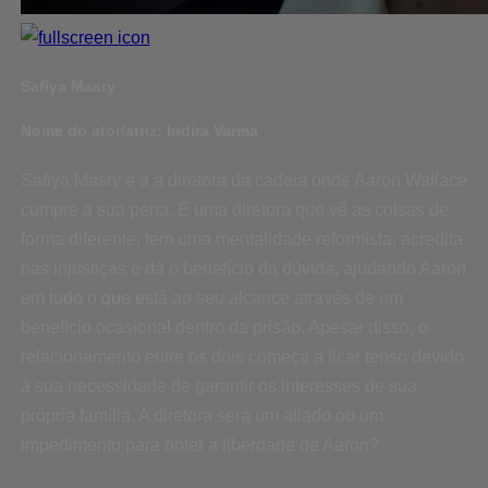
Safiya Masry
Nome do ator/atriz: Indira Varma
Safiya Masry é a a diretora da cadeia onde Aaron Wallace
cumpre a sua pena. É uma diretora que vê as coisas de
forma diferente, tem uma mentalidade reformista, acredita
nas injustiças e dá o benefício da dúvida, ajudando Aaron
em tudo o que está ao seu alcance através de um
benefício ocasional dentro da prisão. Apesar disso, o
relacionamento entre os dois começa a ficar tenso devido
à sua necessidade de garantir os interesses de sua
própria família. A diretora será um aliado ou um
impedimento para obter a liberdade de Aaron?