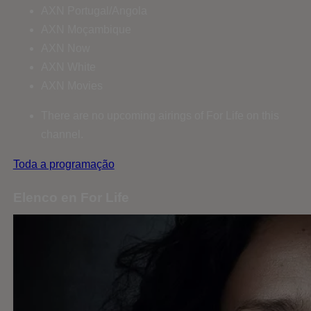
AXN Portugal/Angola
AXN Moçambique
AXN Now
AXN White
AXN Movies
There are no upcoming airings of For Life on this
channel.
Toda a programação
Elenco en For Life