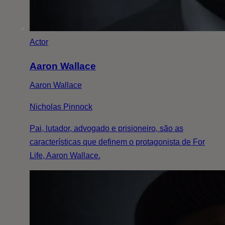
Actor
Aaron Wallace
Aaron Wallace
Nicholas Pinnock
Pai, lutador, advogado e prisioneiro, são as
características que definem o protagonista de For
Life, Aaron Wallace.