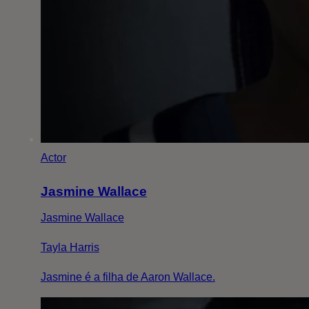
Actor
Jasmine Wallace
Jasmine Wallace
Tayla Harris
Jasmine é a filha de Aaron Wallace.