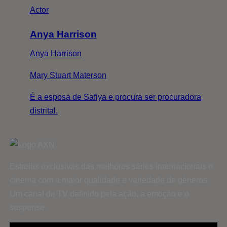
Actor
Anya Harrison
Anya Harrison
Mary Stuart Materson
É a esposa de Safiya e procura ser procuradora
distrital.
Estreias exclusivas das melhores séries internacionais e
cinema com a maior qualidade e variedade de géneros.
Um canal de TV definido pela ação, a emoção e o
suspense.