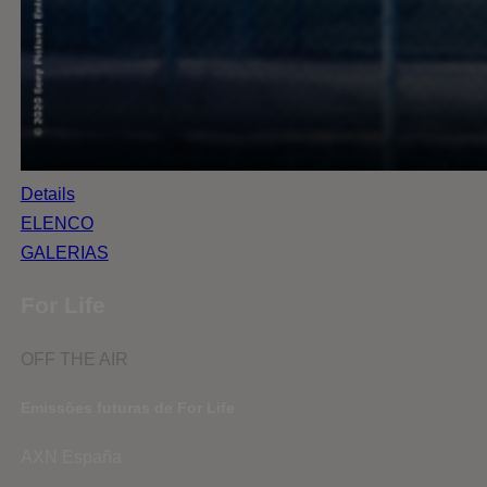
Details
ELENCO
GALERIAS
For Life
OFF THE AIR
Emissões futuras de For Life
AXN España