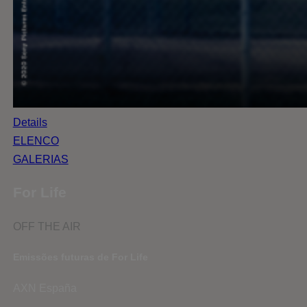
Details
ELENCO
GALERIAS
For Life
OFF THE AIR
Emissões futuras de For Life
AXN España