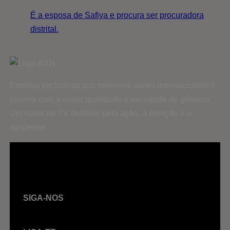
É a esposa de Safiya e procura ser procuradora
distrital.
Estreias exclusivas das melhores séries internacionais e
cinema com a maior qualidade e variedade de géneros.
Um canal de TV definido pela ação, a emoção e o
suspense.
SIGA-NOS