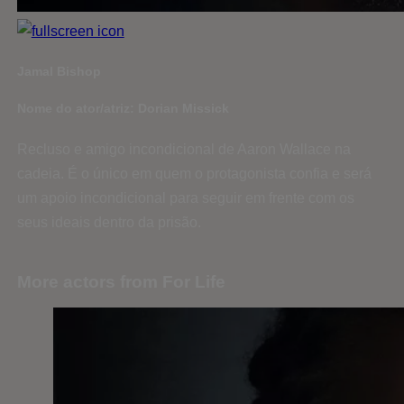
Jamal Bishop
Nome do ator/atriz: Dorian Missick
Recluso e amigo incondicional de Aaron Wallace na
cadeia. É o único em quem o protagonista confia e será
um apoio incondicional para seguir em frente com os
seus ideais dentro da prisão.
More actors from For Life