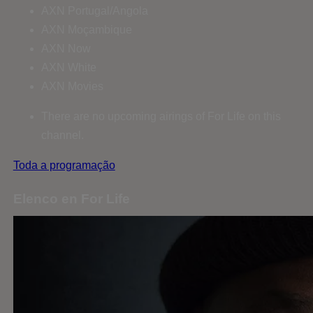
AXN Portugal/Angola
AXN Moçambique
AXN Now
AXN White
AXN Movies
There are no upcoming airings of For Life on this
channel.
Toda a programação
Elenco en For Life