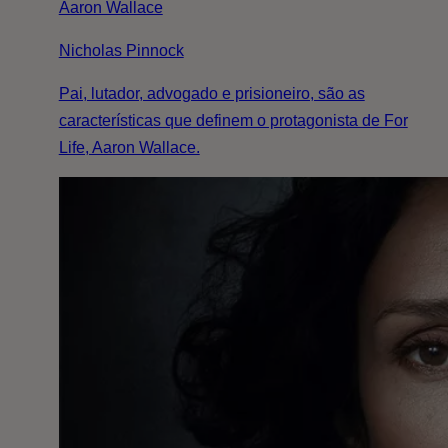
Aaron Wallace
Nicholas Pinnock
Pai, lutador, advogado e prisioneiro, são as
características que definem o protagonista de For
Life, Aaron Wallace.