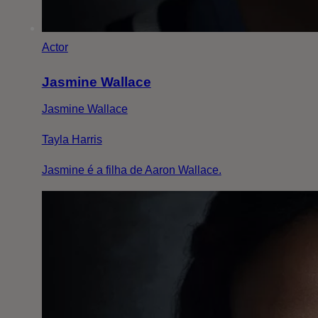
Actor
Jasmine Wallace
Jasmine Wallace
Tayla Harris
Jasmine é a filha de Aaron Wallace.