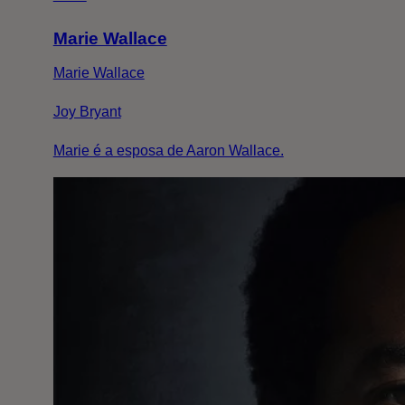
Marie Wallace
Marie Wallace
Joy Bryant
Marie é a esposa de Aaron Wallace.