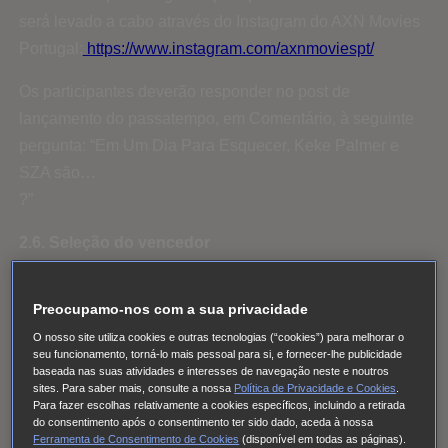
será levado a cabo através do Instagram do AXN Movies
Portugal:
https://www.instagram.com/axnmoviespt/
Os participantes deverão responder no post de
lançamento do passatempo, em Comentário, à seguinte
pergunta: “Em Um Dia Para Esquecer, Keke Palmer e
SZA são…
?”
2.6. Seleção do vencedor
As primeiras 20 participações corretas serão as
Preocupamo-nos com a sua privacidade
vencedoras.
O nosso site utiliza cookies e outras tecnologias (“cookies”) para melhorar o
A SONY vai eleger 20 vencedores suplentes para a
seu funcionamento, torná-lo mais pessoal para si, e fornecer-lhe publicidade
baseada nas suas atividades e interesses de navegação neste e noutros
participação, caso algum dos vencedores mencionados
sites. Para saber mais, consulte a nossa
Política de Privacidade e Cookies
.
Para fazer escolhas relativamente a cookies específicos, incluindo a retirada
no parágrafo anterior não possa ser contactado, renuncie
do consentimento após o consentimento ter sido dado, aceda à nossa
ao prémio ou não cumpra com todos e cada um dos
Ferramenta de Consentimento de Cookies
(disponível em todas as páginas).