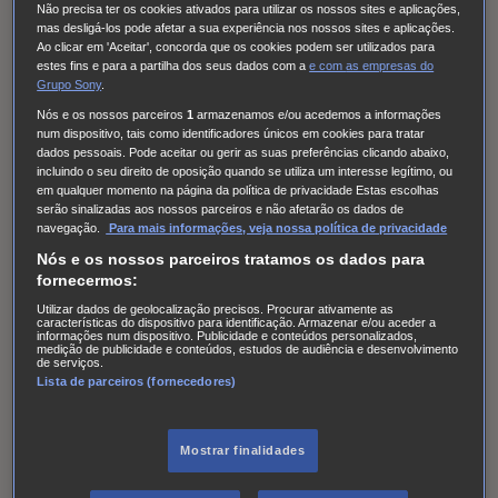
Não precisa ter os cookies ativados para utilizar os nossos sites e aplicações,
requisitos do presente regulamento. Numa situação em
mas desligá-los pode afetar a sua experiência nos nossos sites e aplicações.
que se verifique um destes supostos, o vencedor perderá
Ao clicar em 'Aceitar', concorda que os cookies podem ser utilizados para
estes fins e para a partilha dos seus dados com a
e com
as empresas do
a sua condição sendo então o prémio atribuído ao
Grupo Sony
.
vencedor suplente.
Nós e os nossos parceiros
1
armazenamos e/ou acedemos a informações
num dispositivo, tais como identificadores únicos em cookies para tratar
Os Vencedores deverão ser maiores de 18 anos. A SONY
dados pessoais. Pode aceitar ou gerir as suas preferências clicando abaixo,
incluindo o seu direito de oposição quando se utiliza um interesse legítimo, ou
poderá solicitar que se mostre qualquer documentação
em qualquer momento na página da política de privacidade Estas escolhas
serão sinalizadas aos nossos parceiros e não afetarão os dados de
que se considere conveniente para provar o cumprimento
navegação.
Para mais informações, veja nossa política de privacidade
destas condições.
Nós e os nossos parceiros tratamos os dados para
fornecermos:
2.7. Confirmação do prémio e aceitação:
Utilizar dados de geolocalização precisos. Procurar ativamente as
características do dispositivo para identificação. Armazenar e/ou aceder a
informações num dispositivo. Publicidade e conteúdos personalizados,
A decisão será tomada e comunicada a 02 de Março de
medição de publicidade e conteúdos, estudos de audiência e desenvolvimento
de serviços.
2025.
Lista de parceiros (fornecedores)
Os Vencedores serão contactados por mensagem privada
na rede social Instagram, devendo para efeitos de
Mostrar finalidades
reclamação do prémio facultar os elementos necessários