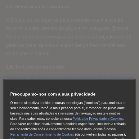
2.5. Mecânica do Concurso
O Concurso irá reger-se pela presente mecânica e irá
levar-se a cabo através da página de Instagram @axnpt.
No dia 13 de Janeiro o passatempo será lançado e as 12
pessoas mais rápidas a responder ganham um bilhete
duplo para o evento.
2.6. Seleção do vencedor
Uma vez finalizado o prazo de participação indicado no
ponto 2.1, um júri composto por membros da SONY (“o
Preocupamo-nos com a sua privacidade
Júri”) será o encarregado de decidir, entre os
O nosso site utiliza cookies e outras tecnologias (“cookies”) para melhorar o
Participantes que tenham participado no Concurso, e
seu funcionamento, torná-lo mais pessoal para si, e fornecer-lhe publicidade
segundo critérios subjetivos de criatividade e
baseada nas suas atividades e interesses de navegação neste e noutros
sites. Para saber mais, consulte a nossa
Política de Privacidade e Cookies
.
originalidade, (1) uma participação vencedora
Para fazer escolhas relativamente a cookies específicos, incluindo a retirada
do consentimento após o consentimento ter sido dado, aceda à nossa
(“Vencedor”). Irá elegir-se também, por ordem de
Ferramenta de Consentimento de Cookies
(disponível em todas as páginas).
prioridade, (1) participação suplente para o caso de que o