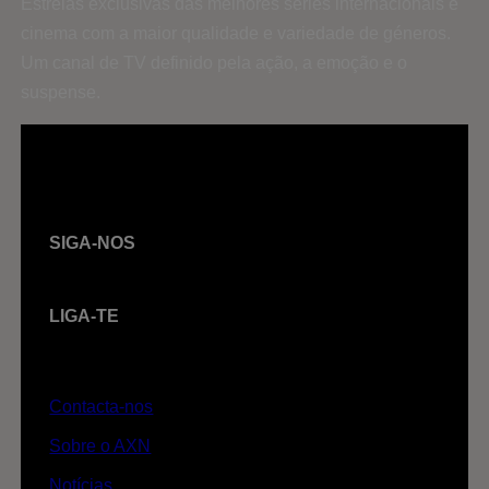
Estreias exclusivas das melhores séries internacionais e
cinema com a maior qualidade e variedade de géneros.
Um canal de TV definido pela ação, a emoção e o
suspense.
SIGA-NOS
LIGA-TE
Contacta-nos
Sobre o AXN
Notícias