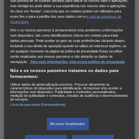
Não precisa ter os cookies ativados para utilizar os nossos sites e aplicações,
mas desligá-los pode afetar a sua experiência nos nossos sites e aplicações.
Vencedor não aceite ou não possa disfrutar do Prémio,
Ao clicar em 'Aceitar', concorda que os cookies podem ser utilizados para
seja desqualificado ou não seja possível contactá-lo,
estes fins e para a partilha dos seus dados com a
e com
as empresas do
Grupo Sony
.
segundo o especificado na mecânica do presente
Nós e os nossos parceiros
1
armazenamos e/ou acedemos a informações
Regulamento. A decisão do júri é final.
num dispositivo, tais como identificadores únicos em cookies para tratar
dados pessoais. Pode aceitar ou gerir as suas preferências clicando abaixo,
Os Vencedores deverão ser maiores de 18 anos e não
incluindo o seu direito de oposição quando se utiliza um interesse legítimo, ou
em qualquer momento na página da política de privacidade Estas escolhas
poderão trabalhar no setor público. A SONY poderá
serão sinalizadas aos nossos parceiros e não afetarão os dados de
navegação.
Para mais informações, veja nossa política de privacidade
solicitar que se exiba qualquer documentação que ache
Nós e os nossos parceiros tratamos os dados para
conveniente para validar o cumprimento destas
fornecermos:
condições.
Utilizar dados de geolocalização precisos. Procurar ativamente as
características do dispositivo para identificação. Armazenar e/ou aceder a
informações num dispositivo. Publicidade e conteúdos personalizados,
Conforme estabelecido no ponto 2.4, a SONY
medição de publicidade e conteúdos, estudos de audiência e desenvolvimento
de serviços.
comunicará ao vencedor a data final em que o Prémio
Lista de parceiros (fornecedores)
pode ser usufruído. Embora a SONY envide os seus
melhores esforços para adaptar esta data à
Mostrar finalidades
disponibilidade do Vencedor, não será obrigada a fazê-lo.
Esta circunstância é aceite por todos os Participantes do