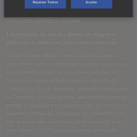
Rejeitar Todos
Aceito
Concurso. Se o Vencedor não puder viajar na data
comunicada pela SONY, não poderá reclamar nada e o
Prémio será oferecido ao suplente.
3. Autorização de uso dos direitos de imagem e
atribuição de direitos de propriedade intelectual
A SONY poderá utilizar o nome e o perfil nas redes
sociais bem como a participação nas redes sociais, seja
ela por escrito, imagem ou vídeo, para participar no
Concurso de qualquer Participante ou Vencedor do
Concurso con fins de marketing, promoção e publicidade
do Concurso, em qualquer meio, pelo máximo tempo que
permite a legislação e em qualquer parte do mundo sem
advertência previa ao Participante e/o Vencedor e sem
que se derive dele nenhum tipo de remuneração a seu
favor. Assim, a SONY ostentará quantos direitos de