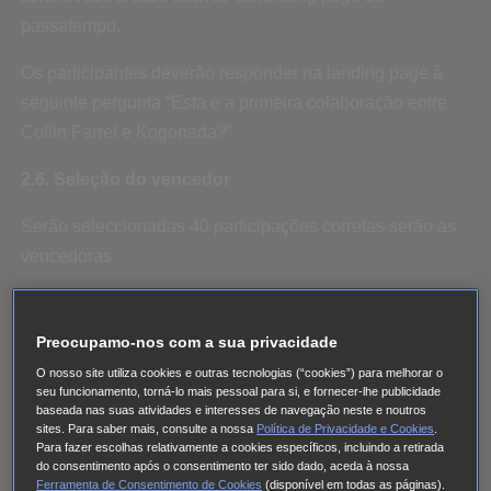
passatempo.
Os participantes deverão responder na landing page à
seguinte pergunta “Esta é a primeira colaboração entre
Collin Farrel e Kogonada?”
2.6. Seleção do vencedor
Serão seleccionadas 40 participações corretas serão as
vencedoras.
A SONY vai eleger 40 vencedores suplentes para a
participação, caso algum dos vencedores mencionados
Preocupamo-nos com a sua privacidade
no parágrafo anterior não possa ser contactado, renuncie
O nosso site utiliza cookies e outras tecnologias (“cookies”) para melhorar o
ao prémio ou não cumpra com todos e cada um dos
seu funcionamento, torná-lo mais pessoal para si, e fornecer-lhe publicidade
baseada nas suas atividades e interesses de navegação neste e noutros
requisitos do presente regulamento. Numa situação em
sites. Para saber mais, consulte a nossa
Política de Privacidade e Cookies
.
Para fazer escolhas relativamente a cookies específicos, incluindo a retirada
que se verifique um destes supostos, o vencedor perderá
do consentimento após o consentimento ter sido dado, aceda à nossa
a sua condição sendo então o prémio atribuído ao
Ferramenta de Consentimento de Cookies
(disponível em todas as páginas).