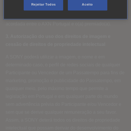
à verificação dos requisitos de participação
Rejeitar Todos
Aceito
impreterivelmente dentro de 5h após serem informados. A
decisão será definitiva. A forma de entrega do prémio será
acordada entre o AXN Portugal e o(a) premiado(a).
3. Autorização do uso dos direitos de imagem e
cessão de direitos de propriedade intelectual
A SONY poderá utilizar a imagem, o nome e em
determinado caso, o perfil de redes sociais de qualquer
Participante ou Vencedor de um Passatempo para fins de
marketing, promoção e publicidade do Passatempo, em
qualquer meio, pelo máximo tempo que permite a
legislação em Portugal e em qualquer parte do mundo
sem advertência prévia do Participante e/ou Vencedor e
sem que se derive qualquer remuneração a seu favor.
Assim, a SONY deterá todos os direitos de propriedade
intelectual que possam derivar do desenvolvimento do