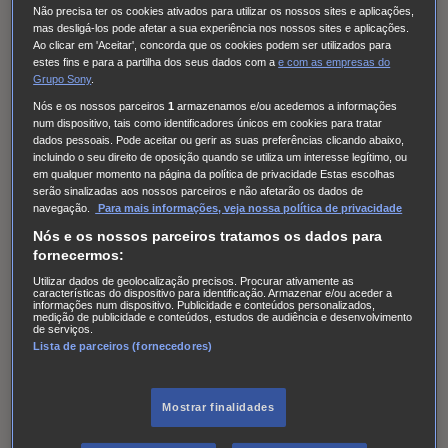
Não precisa ter os cookies ativados para utilizar os nossos sites e aplicações,
vencedor suplente.
mas desligá-los pode afetar a sua experiência nos nossos sites e aplicações.
Ao clicar em 'Aceitar', concorda que os cookies podem ser utilizados para
Os Vencedores deverão ser maiores de 18 anos. A SONY
estes fins e para a partilha dos seus dados com a
e com
as empresas do
Grupo Sony
.
poderá solicitar que se mostre qualquer documentação
Nós e os nossos parceiros
1
armazenamos e/ou acedemos a informações
que se considere conveniente para provar o cumprimento
num dispositivo, tais como identificadores únicos em cookies para tratar
destas condições.
dados pessoais. Pode aceitar ou gerir as suas preferências clicando abaixo,
incluindo o seu direito de oposição quando se utiliza um interesse legítimo, ou
em qualquer momento na página da política de privacidade Estas escolhas
Os dados dos vencedores serão partilhados com os
serão sinalizadas aos nossos parceiros e não afetarão os dados de
navegação.
Para mais informações, veja nossa política de privacidade
cinemas por forma a confirmar a identidade dos mesmos
Nós e os nossos parceiros tratamos os dados para
no dia de antestreia.
fornecermos:
2.7. Confirmação do prémio e aceitação:
Utilizar dados de geolocalização precisos. Procurar ativamente as
características do dispositivo para identificação. Armazenar e/ou aceder a
informações num dispositivo. Publicidade e conteúdos personalizados,
medição de publicidade e conteúdos, estudos de audiência e desenvolvimento
A decisão será tomada e comunicada a 15 de Setembro
de serviços.
Lista de parceiros (fornecedores)
Os Vencedores serão contactados pelo email utilizado no
momento da participação, devendo para efeitos de
Mostrar finalidades
reclamação do prémio facultar os elementos necessários