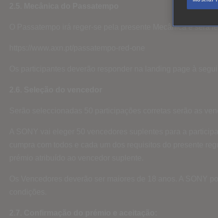
2.5. Mecânica do Passatempo
O Passatempo irá reger-se pela presente Mecânica e será l
https://www.axn.pt/passatempo-red-one
Os participantes deverão responder na landing page à segu
2.6. Seleção do vencedor
Serão seleccionadas 50 participações corretas serão as ven
A SONY vai eleger 50 vencedores suplentes para a particip
cumpra com todos e cada um dos requisitos do presente reg
prémio atribuído ao vencedor suplente.
Os Vencedores deverão ser maiores de 18 anos. A SONY pod
condições.
2.7. Confirmação do prémio e aceitação: