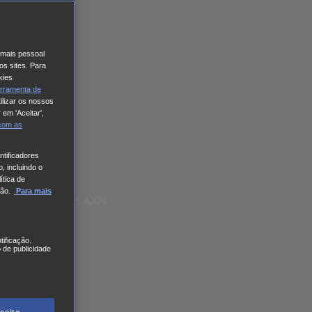
o mais pessoal
os sites. Para
kies
rramenta de
ilizar os nossos
 em 'Aceitar',
 com
as
tificadores
, incluindo o
ítica de
ão.
Para mais
issão dos canais AXN
tificação.
 de publicidade