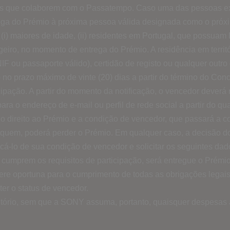
 que colaborem com o Passatempo. Caso uma das pessoas exclu
trega do Prémio à próxima pessoa válida designada como o próx
) maiores de idade, (ii) residentes em Portugal, que possuam 
geiro, no momento de entrega do Prémio. A residência em territó
IF ou passaporte válido), certidão de registo ou qualquer outro 
o prazo máximo de vinte (20) dias a partir do término do Concu
ticipação. A partir do momento da notificação, o vencedor dever
to para o endereço de e-mail ou perfil de rede social a partir d
 direito ao Prémio e a condição de vencedor, que passará a cor
iquem, poderá perder o Prémio. Em qualquer caso, a decisão do J
cá-lo de sua condição de vencedor e solicitar os seguintes da
 cumprem os requisitos de participação, será entregue o Prémi
re oportuna para o cumprimento de todas as obrigações legais
er o status de vencedor.
itório, sem que a SONY assuma, portanto, quaisquer despesas a