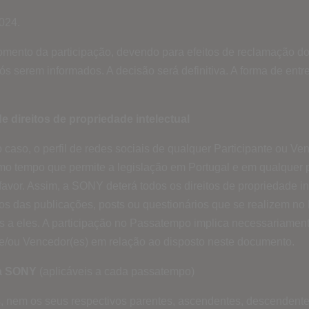
024.
mento da participação, devendo para efeitos de reclamação do 
pós serem informados. A decisão será definitiva. A forma de ent
 direitos de propriedade intelectual
caso, o perfil de redes sociais de qualquer Participante ou V
o tempo que permite a legislação em Portugal e em qualquer p
vor. Assim, a SONY deterá todos os direitos de propriedade i
dos das publicações, posts ou questionários que se realizem no
 a eles. A participação no Passatempo implica necessariamente
e/ou Vencedor(es) em relação ao disposto neste documento.
da SONY
(aplicáveis a cada passatempo)
s, nem os seus respectivos parentes, ascendentes, descendent