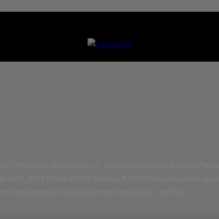
NMENT IBERIA S.L.U., com domicílio social em C/ Pedro de 
visão AXN, AXN White e AXN Movies. A SONY organiza uma ação
ente regulamento do passatempo (designado, “prémio”).