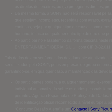
os direitos de terceiros; ou (iv) proteger os direitos, 
Da mesma forma, a SONY não será responsável pelas t
que estejam incompletas, recebidas com atraso, extra
confusos, seja por qualquer tipo de causa, como erros 
humano, técnico ou qualquer outro tipo de erro que po
Ao participar no Passatempo da forma descrita neste 
ENTERTAINMENT IBERIA, S.L.U., com CIF B-82.011.743
Tais dados devem ser fornecidos devidamente atualizados 
ser utilizados pela SONY, pelas empresas do grupo empresar
garantindo-se, em qualquer caso, a manutenção das devidas
Os participantes podem, a qualquer momento, exercer o
individual automatizada sobre os dados pessoais fornec
perante a Agência Espanhola de Proteção de Dados. O 
de identificação oficial reconhecido a nível europeu, p
“Concurso Desafio Alerta” e um
Contacto | Sony Picture