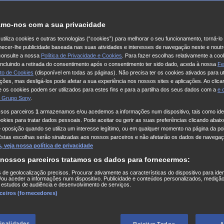
tes:
mo-nos com a sua privacidade
utiliza cookies e outras tecnologias (“cookies”) para melhorar o seu funcionamento, torná-l
ornecer-lhe publicidade baseada nas suas atividades e interesses de navegação neste e noutr
consulte a nossa
Política de Privacidade e Cookies
. Para fazer escolhas relativamente a coo
024 e terminará às 23:59 horas do dia 4 de novembro de 2024.
 incluindo a retirada do consentimento após o consentimento ter sido dado, aceda à nossa
Fe
to de Cookies
(disponível em todas as páginas). Não precisa ter os cookies ativados para ut
ações, mas desligá-los pode afetar a sua experiência nos nossos sites e aplicações. Ao clicar
 os cookies podem ser utilizados para estes fins e para a partilha dos seus dados com a
e
 Grupo Sony
.
ssos parceiros
1
armazenamos e/ou acedemos a informações num dispositivo, tais como iden
kies para tratar dados pessoais. Pode aceitar ou gerir as suas preferências clicando abaixo
e oposição quando se utiliza um interesse legítimo, ou em qualquer momento na página da pol
Estas escolhas serão sinalizadas aos nossos parceiros e não afetarão os dados de navegaç
Portugal:
https://www.instagram.com/axnmoviespt/
e na transm
 veja nossa política de privacidade
 nossos parceiros tratamos os dados para fornecermos:
s de geolocalização precisos. Procurar ativamente as características do dispositivo para iden
ou aceder a informações num dispositivo. Publicidade e conteúdos personalizados, medição
 estudos de audiência e desenvolvimento de serviços.
Cinema UCI Corte Inglês, dia 6 de
rceiros (fornecedores)
ida, no dia 6 de novembro, às 21:30.
finalidades