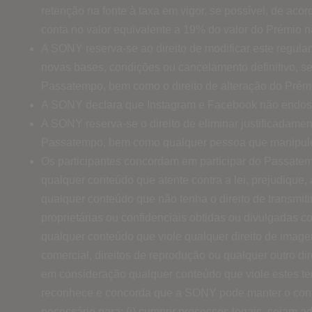
retenção na fonte à taxa em vigor, se possível, de a
conta no valor equivalente a 19% do valor do Prémio 
A SONY reserva-se ao direito de modificar este regul
novas bases, condições ou cancelamento definitivo, se fo
Passatempo, bem como o direito de alteração do Prémio 
A SONY declara que Instagram e Facebook não endos
A SONY reserva-se o direito de eliminar justificadamen
Passatempo, bem como qualquer pessoa que manipul
Os participantes concordam em participar do Passatemp
qualquer conteúdo que atente contra a lei, prejudique,
qualquer conteúdo que não tenha o direito de transmiti
proprietárias ou confidenciais obtidas ou divulgadas co
qualquer conteúdo que viole qualquer direito de imagem,
comercial, direitos de reprodução ou qualquer outro dir
em consideração qualquer conteúdo que viole estes te
reconhece e concorda que a SONY pode manter o conteú
necessário para: (i) cumprir processos legais, sejam ad