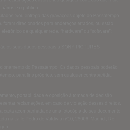
suários e o público.
citados e/ou entrega das gravações objeto do Passatempo
a. foram direcionados para endereços errados, ou estão
eletrônico de qualquer rede, “hardware” ou “software”;
rnecerão os seus dados pessoais a SONY PICTURES
funcionamento do Passatempo. Os dados pessoais poderão
empo, para fins próprios, sem qualquer contrapartida,
atamento, portabilidade e oposição à tomada de decisão
resentar reclamações, em caso de violação desses direitos,
 uma carta acompanhada de uma fotocópia do seu documento
zada na calle Pedro de Valdivia nº10, 28006, Madrid , Ref.
agem.