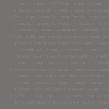
empresarial ao qual a SONY pertença ou das empresas
direito de obter o Prémio obtido, procedendo-se à en
Somente podem participar neste Passatempo pessoas (i
autorização de residência válida no caso de ser estran
através do seu documento oficial de identificação (BI, N
O Júri SONY entrará em contato com o(s) vencedor(es) n
através do perfil da rede social utilizada para sua par
desta notificação. A resposta deve ser feita por escri
não responda em tempo útil, perderá automaticamente o
entender e sempre por motivos imprevistos que o justif
A SONY entrará em contato com o Vencedor para notifi
e-mail para entrega do prémio. Uma vez verificado que
vencedor a formalização da documentação que conside
e documentação será obrigatório e essencial para mant
O Prémio será entregue exclusivamente dentro do Terr
com colaboradores externos para a entrega do Prémio.