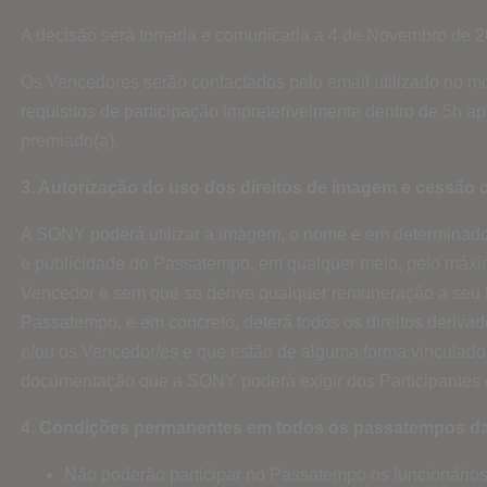
A decisão será tomada e comunicada a 4 de Novembro de 2
Os Vencedores serão contactados pelo email utilizado no mo
requisitos de participação impreterivelmente dentro de 5h a
premiado(a).
3. Autorização do uso dos direitos de imagem e cessão de
A SONY poderá utilizar a imagem, o nome e em determinado 
e publicidade do Passatempo, em qualquer meio, pelo máxim
Vencedor e sem que se derive qualquer remuneração a seu fa
Passatempo, e em concreto, deterá todos os direitos deriva
e/ou os Vencedor/es e que estão de alguma forma vinculados
documentação que a SONY poderá exigir dos Participantes 
4. Condições permanentes em todos os passatempos 
Não poderão participar no Passatempo os funcionário