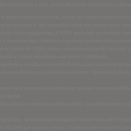
o enviados por e-mail, serviço de correio comum e/ou carta re
e serão enviados por e-mail, serviço de correio comum e/ou ca
 do vencedor, e seja impossível entrar em contato com o vencedo
 acordo com o regulamento, a SONY procederá ao designar como 
, e houvesse mais suplentes, o próximo suplente seria nomead
 o prazo de 3 (três) meses a partir da eleição do vencedor (ap
evido a causas imprevistas que assim o justifiquem.
omete a substituí-lo por outro Prémio com características seme
valor em dinheiro ou outro Prémio diferente. Também não pode 
icipar não é necessário desembolsar qualquer quantia em dinhei
rticipante.
évia, total e incondicional destas regras. O reconhecimento com
essoa física, ao Imposto de Renda da Pessoa Física (IRPF) para 
 Lei 35/2006 que regula o mesmo. O participante conhece e ace