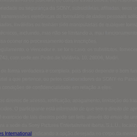
propriedade ou segurança da SONY, subsidiárias, afiliadas, seus u
ransmissões eletrônicas do formulário de dados pessoais soli
viadas, inválidas ou tenham sido manipuladas de qualquer form
técnicos, incluindo, mas não se limitando a, mau funcionamento 
ssa ocorrer no processamento das inscrições.
regulamento, o Vencedor e, se for o caso, os substitutos, fo
, com sede em Pedro de Valdivia, 10, 28006, Madri.
e de forma verdadeira e completa, pois disso depende o bom 
ial a que pertence, ou pelos colaboradores da SONY no Passat
 condições de confidencialidade em relação a eles.
s direitos de acesso, retificação, apagamento, limitação do tr
idos. O participante está informado de que tem o direito de ap
exercício de tais direitos pode ser feito através do envio de
ara a sede da Sony Pictures Entertainment Iberia, S.L.U., locali
s International
indicando a opção desejada no corpo da mens