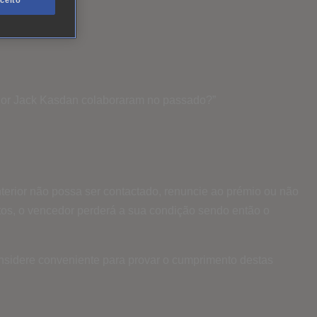
ceito
ador Jack Kasdan colaboraram no passado?”
erior não possa ser contactado, renuncie ao prémio ou não
os, o vencedor perderá a sua condição sendo então o
nsidere conveniente para provar o cumprimento destas