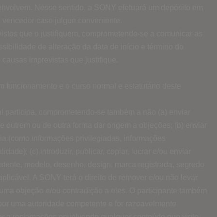
esenvolvem. Nesse sentido, a SONY efetuará um depósito em
 vencedor caso julgue conveniente.
vistos que o justifiquem, comprometendo-se a comunicar as
ossibilidade de alteração da data de início e término do
 causas imprevistas que justifique.
om funcionamento e o curso normal e estatutário deste
al participa, comprometendo-se também a não (a) enviar
e outrem ou de outra forma dar origem a objeções; (b) enviar
ária (como informações privilegiadas, informações
de); (c) introduzir, publicar, copiar, lucrar e/ou enviar
 patente, modelo, desenho, design, marca registrada, segredo
 aplicável. A SONY terá o direito de remover e/ou não levar
 uma objeção e/ou contradição a eles. O participante também
por uma autoridade competente e for razoavelmente
ponder a reclamações envolvendo qualquer conteúdo que viole