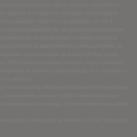
ídas da participação seja o vencedor, este perderá o
imo suplente que cumpra as condições de participação.
BI ou passaporte válido no caso português, ou NIF e
rio português poderá ter de ser provada pelo participante
documento oficial que identifique a referida residência.
rso utilizando os dados fornecidos pelo participante, ou
á responder no prazo máximo de quinze (15) dias a partir
o qual a SONY entrou em contato com você. Caso o vencedor
responder ao primeiro suplente da lista. Se o Júri assim o
úri será final.
dos: nome completo, fotocópia do documento de identidade e
o correspondente, pelo que a SONY poderá solicitar ao
 relacionadas com a entrega. O fornecimento desses dados
ssociadas à entrega fora do Território. A SONY pode contar