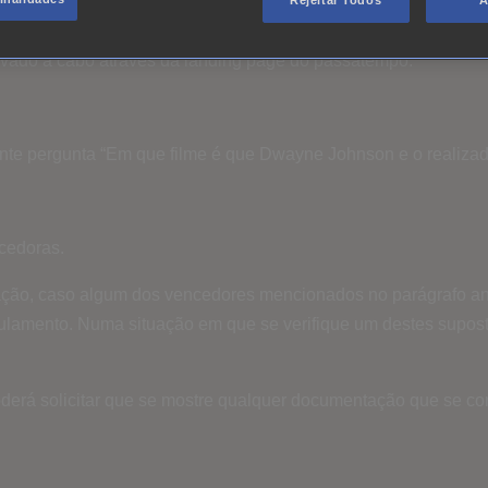
Rejeitar Todos
A
evado a cabo através da landing page do passatempo:
inte pergunta “Em que filme é que Dwayne Johnson e o realiz
cedoras.
ação, caso algum dos vencedores mencionados no parágrafo ant
ulamento. Numa situação em que se verifique um destes supost
erá solicitar que se mostre qualquer documentação que se co