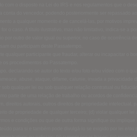
cordo com o disposto na Lei do IRS e nos regulamentos que o d
na conta do vencedor, podendo posteriormente ser repassado ao
amento a qualquer momento e de cancelá-las, por motivos impre
r o caso. A título ilustrativo, mas não limitativo, indica-se a p
por outro de valor igual ou superior, no caso de ocorrência de
sam ou participam deste Passatempo.
te qualquer participante que fraudar, alterar ou incapacitar o b
e os procedimentos do Passatempo.
o, declarando-se autor do texto e/ou foto e/ou vídeo com o qu
 ameace, abuse, ataque, difame, calunie, invada a privacidade d
r sob qualquer lei ou sob qualquer relação contratual ou fiduci
mo parte de uma relação de trabalho ou acordos de confidencialida
 direitos autorais, outros direitos de propriedade intelectual,
eito de propriedade de qualquer terceiro; (d) violar qualquer lei
rmos e condições ou que de outra forma signifique ou implique
do para si e também pode divulgá-lo se exigido por lei e/ou 
ministrativos ou judiciais; (ii) cumprir essas bases; (iii) res