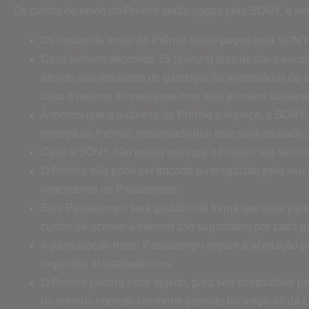
Os custos de envio do Prémio serão pagos pela SONY, e serã
Os custos de envio do Prêmio serão pagos pela SONY, 
Caso tenham decorrido 15 (quinze) dias desde a escolha
atende aos requisitos de participação necessários de
caso o mesmo acontecesse com este primeiro suplente
A menos que a natureza do Prémio o impeça, a SONY terá
entrega do Prémio, ressalvado que este será anulado d
Caso a SONY não possa entregar o Prémio, ela se compr
O Prémio não pode ser trocado ou resgatado pelo seu 
vencedores do Passatempo.
Este Passatempo será gratuito, de forma que para part
custos de acesso à Internet são suportados por cada pa
A participação neste Passatempo requer a aceitação pr
requisitos aí estabelecidos.
O Prémio poderá estar sujeito, para seu destinatário p
do referido Imposto conforme previsto no artigo 48 da