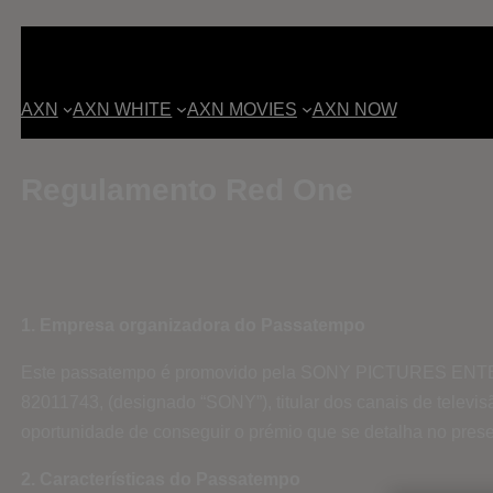
AXN
AXN WHITE
AXN MOVIES
AXN NOW
Regulamento Red One
1. Empresa organizadora do Passatempo
Este passatempo é promovido pela SONY PICTURES ENTERTAI
82011743, (designado “SONY”), titular dos canais de tele
oportunidade de conseguir o prémio que se detalha no pres
2. Características do Passatempo