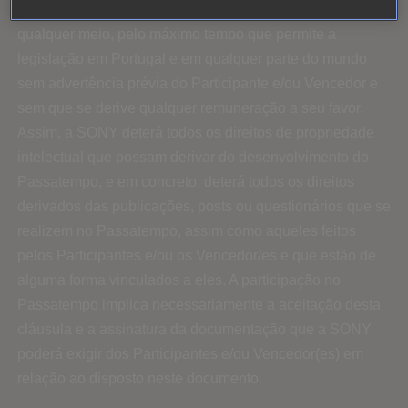
marketing, promoção e publicidade do Passatempo, em
qualquer meio, pelo máximo tempo que permite a
legislação em Portugal e em qualquer parte do mundo
sem advertência prévia do Participante e/ou Vencedor e
sem que se derive qualquer remuneração a seu favor.
Assim, a SONY deterá todos os direitos de propriedade
intelectual que possam derivar do desenvolvimento do
Passatempo, e em concreto, deterá todos os direitos
derivados das publicações, posts ou questionários que se
realizem no Passatempo, assim como aqueles feitos
pelos Participantes e/ou os Vencedor/es e que estão de
alguma forma vinculados a eles. A participação no
Passatempo implica necessariamente a aceitação desta
cláusula e a assinatura da documentação que a SONY
poderá exigir dos Participantes e/ou Vencedor(es) em
relação ao disposto neste documento.