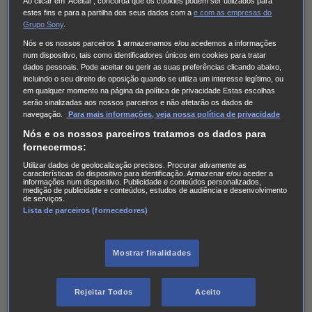
Ao clicar em 'Aceitar', concorda que os cookies podem ser utilizados para
estes fins e para a partilha dos seus dados com a
e com
as empresas do
A decisão será tomada e comunicada a 28 de julho de
Grupo Sony
.
2023.
Nós e os nossos parceiros
1
armazenamos e/ou acedemos a informações
num dispositivo, tais como identificadores únicos em cookies para tratar
dados pessoais. Pode aceitar ou gerir as suas preferências clicando abaixo,
Os Vencedores serão contactados por mensagem privada
incluindo o seu direito de oposição quando se utiliza um interesse legítimo, ou
na rede social Instagram, devendo para efeitos de
em qualquer momento na página da política de privacidade Estas escolhas
serão sinalizadas aos nossos parceiros e não afetarão os dados de
reclamação do prémio facultar os elementos necessários
navegação.
Para mais informações, veja nossa política de privacidade
à verificação dos requisitos de participação
Nós e os nossos parceiros tratamos os dados para
impreterivelmente dentro de 5h após serem informados. A
fornecermos:
decisão será definitiva. A forma de entrega do prémio será
Utilizar dados de geolocalização precisos. Procurar ativamente as
características do dispositivo para identificação. Armazenar e/ou aceder a
informações num dispositivo. Publicidade e conteúdos personalizados,
acordada entre o AXN Portugal e o(a) premiado(a).
medição de publicidade e conteúdos, estudos de audiência e desenvolvimento
de serviços.
Lista de parceiros (fornecedores)
3. Autorização do uso dos direitos de imagem e
cessão de direitos de propriedade intelectual
Mostrar finalidades
A SONY poderá utilizar a imagem, o nome e em
determinado caso, o perfil de redes sociais de qualquer
Rejeitar Todos
Aceito
Participante ou Vencedor de um Passatempo para fins de