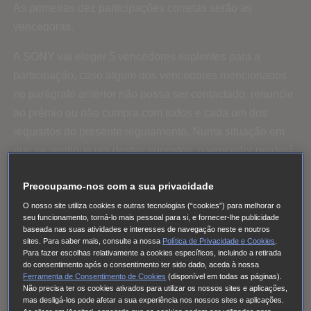
As primeiras dez participações corretas serão as
vencedoras.
A SONY vai eleger 5 vencedores suplentes para a
participação, caso algum dos vencedores mencionados
no parágrafo anterior não possa ser contactado, renuncie
ao prémio ou não cumpra com todos e cada um dos
requisitos do presente regulamento. Numa situação em
que se verifique um destes supostos, o vencedor perderá
a sua condição sendo então o prémio atribuído ao
Preocupamo-nos com a sua privacidade
vencedor suplente.
O nosso site utiliza cookies e outras tecnologias (“cookies”) para melhorar o
Os vencedores deverão ser maiores de 18 anos. A SONY
seu funcionamento, torná-lo mais pessoal para si, e fornecer-lhe publicidade
baseada nas suas atividades e interesses de navegação neste e noutros
poderá solicitar que se mostre qualquer documentação
sites. Para saber mais, consulte a nossa
Política de Privacidade e Cookies
.
Para fazer escolhas relativamente a cookies específicos, incluindo a retirada
que se considere conveniente para provar o cumprimento
do consentimento após o consentimento ter sido dado, aceda à nossa
destas condições.
Ferramenta de Consentimento de Cookies
(disponível em todas as páginas).
Não precisa ter os cookies ativados para utilizar os nossos sites e aplicações,
mas desligá-los pode afetar a sua experiência nos nossos sites e aplicações.
2.7. Confirmação do prémio e aceitação: