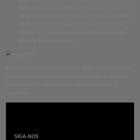
forma, para quaisquer controvérsias que possam
surgir de sua interpretação, as partes se submetem
à jurisdição e foro dos Juizados e Tribunais de
Madrid, com renúncia expressa a qualquer outro
foro que lhes corresponda.
Estreias exclusivas das melhores séries internacionais e
cinema com a maior qualidade e variedade de géneros.
Um canal de TV definido pela ação, a emoção e o
suspense.
SIGA-NOS