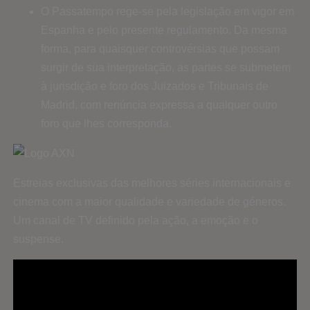
O Passatempo rege-se pela legislação em vigor em
Espanha e pelo presente regulamento. Da mesma
forma, para quaisquer controvérsias que possam
surgir de sua interpretação, as partes se submetem
à jurisdição e foro dos Juizados e Tribunais de
Madrid, com renúncia expressa a qualquer outro
foro que lhes corresponda.
Estreias exclusivas das melhores séries internacionais e
cinema com a maior qualidade e variedade de géneros.
Um canal de TV definido pela ação, a emoção e o
suspense.