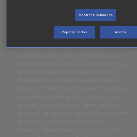
relação ao disposto neste documento.
Mostrar finalidades
4. Condições permanentes em todos os passatempos
da SONY
(aplicáveis a cada passatempo)
Rejeitar Todos
Aceito
Não poderão participar no Passatempo os
funcionários, nem os seus respectivos parentes,
ascendentes, descendentes em primeiro grau,
cônjuges ou companheiros do grupo empresarial ao
qual a SONY pertença ou das empresas que
colaborem com o Passatempo. Caso uma das
pessoas excluídas da participação seja o vencedor,
este perderá o direito de obter o Prémio obtido,
procedendo-se à entrega do Prémio à próxima
pessoa válida designada como o próximo suplente
que cumpra as condições de participação.
Somente podem participar neste Passatempo