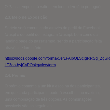
O Passatempo será válido em todo o território português.
2.3. Meio de Exposição
Sorteio será comunicado através do perfil do Facebook
@axpt e do perfil do Instagram @axnpt, bem como da
landing page do passatempo, sendo a participação feita
através de formulário:
https://docs.google.com/forms/d/e/1FAIpQLScjgRRSg_Z
LT3oo-byjCvPOhkg/viewform
2.4. Prémio
O prémio contempla um kit à escolha dos participantes,
em que cada participante poderá escolher, no máximo,
uma combinação de três opções. As combinações
possíveis são as seguintes: