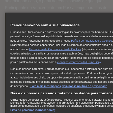
determinado caso, o perfil de redes sociais de qualquer
Participante ou Vencedor de um Passatempo para fins de
marketing, promoção e publicidade do Passatempo, em
qualquer meio, pelo máximo tempo que permite a
Preocupamo-nos com a sua privacidade
legislação em Portugal e em qualquer parte do mundo
O nosso site utiliza cookies e outras tecnologias (“cookies”) para melhorar o seu f
sem advertência prévia do Participante e/ou Vencedor e
pessoal para si, e fornecer-lhe publicidade baseada nas suas atividades e interes
noutros sites. Para saber mais, consulte a nossa
Política de Privacidade e Cookies
sem que se derive qualquer remuneração a seu favor.
relativamente a cookies específicos, incluindo a retirada do consentimento após o c
Assim, a SONY deterá todos os direitos de propriedade
aceda à nossa
Ferramenta de Consentimento de Cookies
(disponível em todas as p
cookies ativados para utilizar os nossos sites e aplicações, mas desligá-los pode a
intelectual que possam derivar do desenvolvimento do
nossos sites e aplicações. Ao clicar em 'Aceitar', concorda que os cookies podem ser
Passatempo, e em concreto, deterá todos os direitos
para a partilha dos seus dados com a
e com
as empresas do Grupo Sony
.
derivados das publicações, posts ou questionários que se
Nós e os nossos parceiros
1
armazenamos e/ou acedemos a informações num dispo
identificadores únicos em cookies para tratar dados pessoais. Pode aceitar ou gerir
realizem no Passatempo, assim como aqueles feitos
abaixo, incluindo o seu direito de oposição quando se utiliza um interesse legítimo
página da política de privacidade Estas escolhas serão sinalizadas aos nossos par
pelos Participantes e/ou os Vencedor/es e que estão de
de navegação.
Para mais informações, veja nossa política de privacidade
alguma forma vinculados a eles. A participação no
Nós e os nossos parceiros tratamos os dados para fornec
Passatempo implica necessariamente a aceitação desta
Utilizar dados de geolocalização precisos. Procurar ativamente as características d
cláusula e a assinatura da documentação que a SONY
identificação. Armazenar e/ou aceder a informações num dispositivo. Publicidade e
medição de publicidade e conteúdos, estudos de audiência e desenvolvimento de se
poderá exigir dos Participantes e/ou Vencedor(es) em
Lista de parceiros (fornecedores)