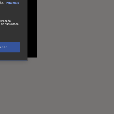
ão.
Para mais
tificação.
 de publicidade
ceito