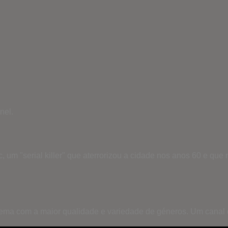
nel.
 um "serial killer" que aterrorizou a cidade nos anos 60 e que
inema com a maior qualidade e variedade de géneros. Um canal