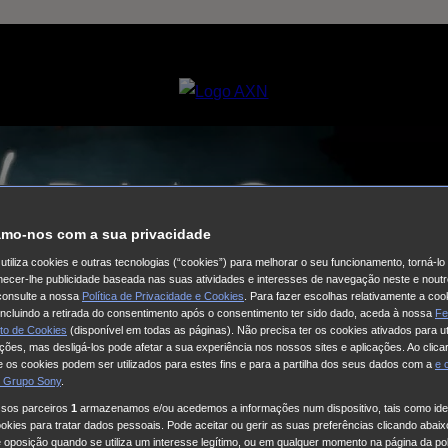
mo-nos com a sua privacidade
utiliza cookies e outras tecnologias (“cookies”) para melhorar o seu funcionamento, torná-l
ornecer-lhe publicidade baseada nas suas atividades e interesses de navegação neste e noutr
consulte a nossa
Política de Privacidade e Cookies
. Para fazer escolhas relativamente a coo
 incluindo a retirada do consentimento após o consentimento ter sido dado, aceda à nossa
Fe
to de Cookies
(disponível em todas as páginas). Não precisa ter os cookies ativados para ut
ações, mas desligá-los pode afetar a sua experiência nos nossos sites e aplicações. Ao clicar
 os cookies podem ser utilizados para estes fins e para a partilha dos seus dados com a
e
 Grupo Sony
.
ssos parceiros
1
armazenamos e/ou acedemos a informações num dispositivo, tais como iden
kies para tratar dados pessoais. Pode aceitar ou gerir as suas preferências clicando abaixo
e oposição quando se utiliza um interesse legítimo, ou em qualquer momento na página da pol