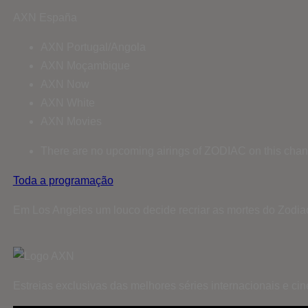
AXN España
AXN Portugal/Angola
AXN Moçambique
AXN Now
AXN White
AXN Movies
There are no upcoming airings of ZODIAC on this chan
Toda a programação
Em Los Angeles um louco decide recriar as mortes do Zodiac,
Estreias exclusivas das melhores séries internacionais e c