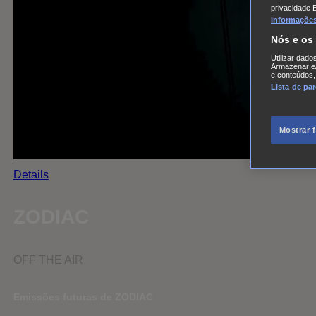
privacidade 
informações,
Nós e os
Utilizar dado
Armazenar e/
e conteúdos,
Lista de pa
Mostrar 
Details
ZODIAC
OFF THE AIR
Emissões futuras de ZODIAC