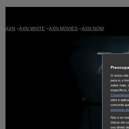
AXN
AXN WHITE
AXN MOVIES
AXN NOW
Preocupa
O nosso site 
para si, e f
saber mais, 
específicos,
Consentimen
sites e aplic
concorda que
empresas do
Nós e os no
únicos em coo
seu direito d