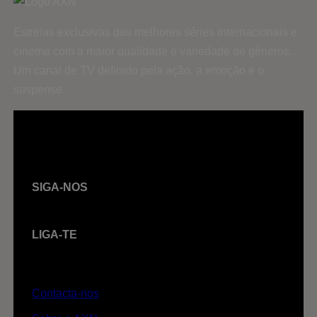
Estreias exclusivas das melhores séries internacionais e
cinema com a maior qualidade e variedade de géneros.
Um canal de TV definido pela ação, a emoção e o
suspense.
SIGA-NOS
LIGA-TE
Contacta-nos