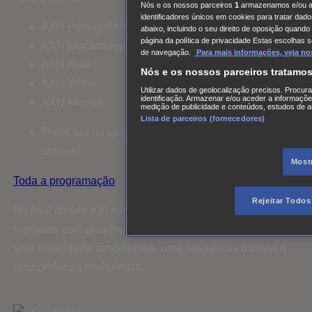
Nós e os nossos parceiros
1
armazenamos e/ou ac
identificadores únicos em cookies para tratar dado
AXN Portugal/Angola
abaixo, incluindo o seu direito de oposição quando
página da política de privacidade Estas escolhas 
AXN Moçambique
de navegação.
Para mais informações, veja nos
AXN Now
Nós e os nossos parceiros tratamo
AXN White
Utilizar dados de geolocalização precisos. Procura
identificação. Armazenar e/ou aceder a informaçõe
AXN Movies
medição de publicidade e conteúdos, estudos de a
Lista de parceiros (fornecedores)
There are no upcoming airings of Ultravioleta on this
channel.
Mostr
Toda a programação
Rejeitar Todos
No final do séx.XXI surge uma subcultura de seres
humanos com uma mutação genética. Estão dotados de
uma velocidade assombrosa, uma resistência incrível e
uma profunda inteligência.