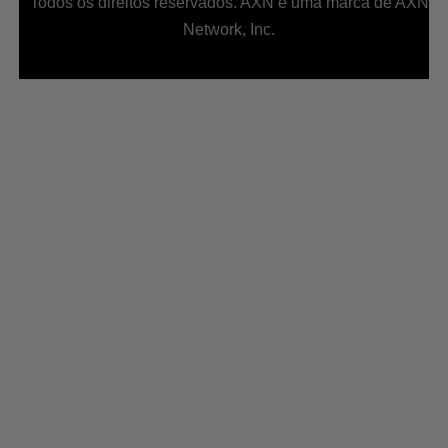
Todos os direitos reservados. AXN é uma marca de AXN
Network, Inc.