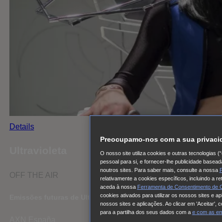
Details
Preocupamo-nos com a sua privaci
Ultravioleta
O nosso site utiliza cookies e outras tecnologias 
pessoal para si, e fornecer-lhe publicidade basea
noutros sites. Para saber mais, consulte a nossa
P
OFF THE AIR
relativamente a cookies específicos, incluindo a r
aceda à nossa
Ferramenta de Consentimento de 
cookies ativados para utilizar os nossos sites e a
Emissões futuras de Ultravioleta
nossos sites e aplicações. Ao clicar em 'Aceitar',
para a partilha dos seus dados com a
e com
as e
AXN España