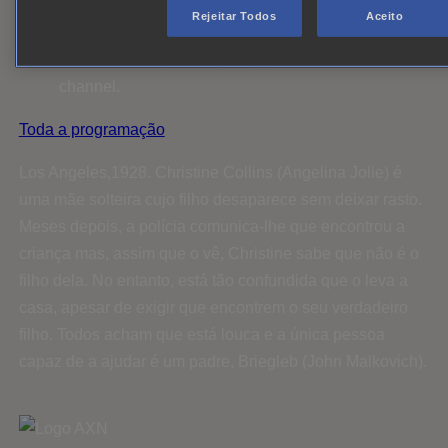
AXN Movies
Rejeitar Todos
Aceito
There are no upcoming airings of A Troca on this
channel.
Toda a programação
Los Angeles,1928. Christine Collins (Angelina Jolie) é
uma mãe solteira cujo filho desaparece sem deixar rasto.
Meses depois, a polícia comunica-lhe que encontrou a
criança mas, assim que o vê, Christine sabe que não é o
filho dela. No entanto, está tão confundida que o leva a
casa, apesar de exigir que encontrem o seu verdadeiro
filho. Todos acham que está louca e a única pessoa
capaz de a ajudar é um padre, Briegleb (John Malkovich).