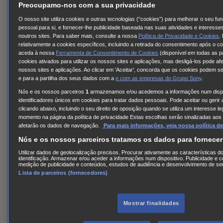
Preocupamo-nos com a sua privacidade
O nosso site utiliza cookies e outras tecnologias (“cookies”) para melhorar o seu fu
pessoal para si, e fornecer-lhe publicidade baseada nas suas atividades e interess
noutros sites. Para saber mais, consulte a nossa
Política de Privacidade e Cookies
.
relativamente a cookies específicos, incluindo a retirada do consentimento após o c
aceda à nossa
Ferramenta de Consentimento de Cookies
(disponível em todas as p
cookies ativados para utilizar os nossos sites e aplicações, mas desligá-los pode af
Details
nossos sites e aplicações. Ao clicar em 'Aceitar', concorda que os cookies podem ser
e para a partilha dos seus dados com a
e com
as empresas do Grupo Sony
.
A Troca
Nós e os nossos parceiros
1
armazenamos e/ou acedemos a informações num dispos
identificadores únicos em cookies para tratar dados pessoais. Pode aceitar ou gerir
clicando abaixo, incluindo o seu direito de oposição quando se utiliza um interesse l
OFF THE AIR
momento na página da política de privacidade Estas escolhas serão sinalizadas aos
afetarão os dados de navegação.
Para mais informações, veja nossa política de
Emissões futuras de A Troca
Nós e os nossos parceiros tratamos os dados para fornece
Utilizar dados de geolocalização precisos. Procurar ativamente as características do
AXN España
identificação. Armazenar e/ou aceder a informações num dispositivo. Publicidade e 
medição de publicidade e conteúdos, estudos de audiência e desenvolvimento de se
Lista de parceiros (fornecedores)
AXN Portugal/Angola
AXN Moçambique
AXN Now
Mostrar finalidades
AXN White