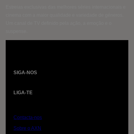
Estreias exclusivas das melhores séries internacionais e
cinema com a maior qualidade e variedade de géneros.
Um canal de TV definido pela ação, a emoção e o
suspense.
SIGA-NOS
LIGA-TE
Contacta-nos
Sobre o AXN