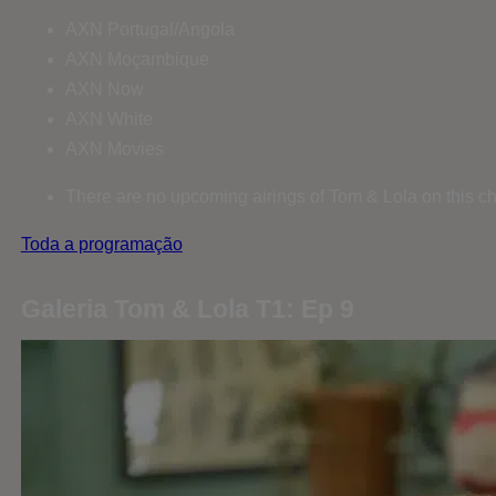
AXN Portugal/Angola
AXN Moçambique
AXN Now
AXN White
AXN Movies
There are no upcoming airings of Tom & Lola on this c
Toda a programação
Galeria Tom & Lola T1: Ep 9