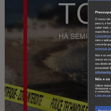
Preocupa
O nosso site 
para si, e f
saber mais, 
específicos,
Consentimen
sites e aplic
concorda que
empresas do
Nós e os no
únicos em coo
seu direito d
privacidade 
informações,
Nós e os
Utilizar dado
Armazenar e/
e conteúdos,
Lista de pa
Mostrar 