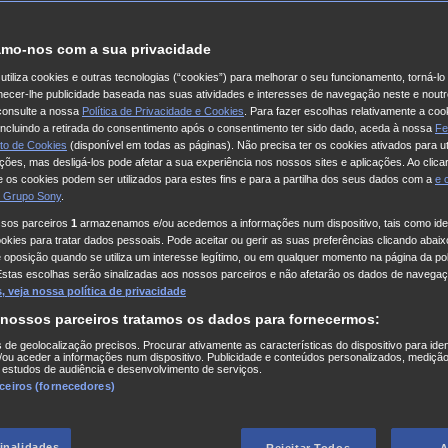
mo-nos com a sua privacidade
utiliza cookies e outras tecnologias (“cookies”) para melhorar o seu funcionamento, torná-l
ornecer-lhe publicidade baseada nas suas atividades e interesses de navegação neste e noutr
consulte a nossa
Política de Privacidade e Cookies
. Para fazer escolhas relativamente a coo
 incluindo a retirada do consentimento após o consentimento ter sido dado, aceda à nossa
Fe
to de Cookies
(disponível em todas as páginas). Não precisa ter os cookies ativados para ut
ações, mas desligá-los pode afetar a sua experiência nos nossos sites e aplicações. Ao clicar
 os cookies podem ser utilizados para estes fins e para a partilha dos seus dados com a
e
 Grupo Sony
.
ssos parceiros
1
armazenamos e/ou acedemos a informações num dispositivo, tais como iden
kies para tratar dados pessoais. Pode aceitar ou gerir as suas preferências clicando abaixo
e oposição quando se utiliza um interesse legítimo, ou em qualquer momento na página da pol
Estas escolhas serão sinalizadas aos nossos parceiros e não afetarão os dados de navegaç
 veja nossa política de privacidade
 nossos parceiros tratamos os dados para fornecermos:
s de geolocalização precisos. Procurar ativamente as características do dispositivo para iden
ou aceder a informações num dispositivo. Publicidade e conteúdos personalizados, medição
 estudos de audiência e desenvolvimento de serviços.
rceiros (fornecedores)
finalidades