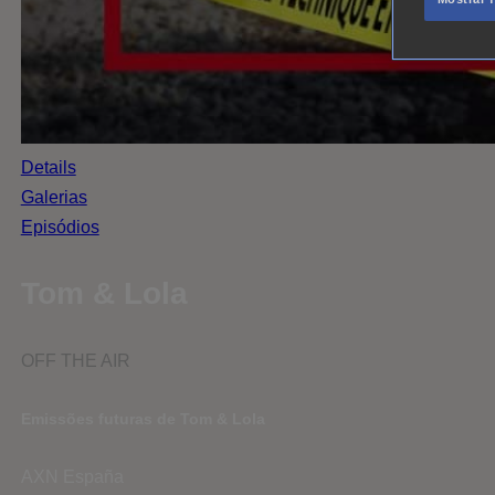
Details
Galerias
Episódios
Tom & Lola
OFF THE AIR
Emissões futuras de Tom & Lola
AXN España