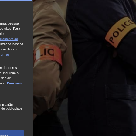
o mais pessoal
os sites. Para
kies
rramenta de
ilizar os nossos
 em 'Aceitar',
 com
as
tificadores
, incluindo o
ítica de
ão.
Para mais
tificação.
 de publicidade