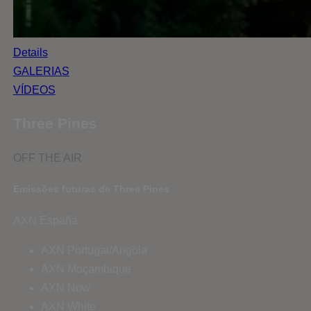
Details
GALERIAS
VÍDEOS
Three Pines
OFF THE AIR
Emissões futuras de Three Pines
AXN España
AXN Portugal/Angola
AXN Moçambique
AXN Now
AXN White