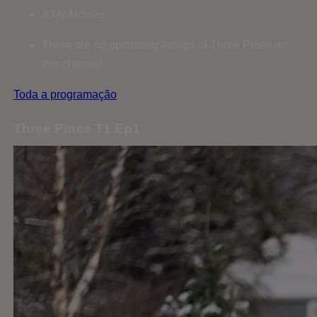
AXN Movies
There are no upcoming airings of Three Pines on
this channel.
Toda a programação
Three Pines T1 Ep1