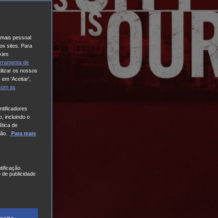
o mais pessoal
os sites. Para
kies
rramenta de
ilizar os nossos
 em 'Aceitar',
 com
as
tificadores
, incluindo o
ítica de
ão.
Para mais
tificação.
 de publicidade