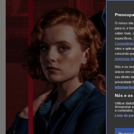
Preocupa
O nosso site 
para si, e f
saber mais, 
específicos,
Consentimen
sites e aplic
concorda que
empresas do
Nós e os no
únicos em coo
seu direito d
privacidade 
informações,
Nós e os
Utilizar dado
Armazenar e/
e conteúdos,
Lista de pa
Mostrar 