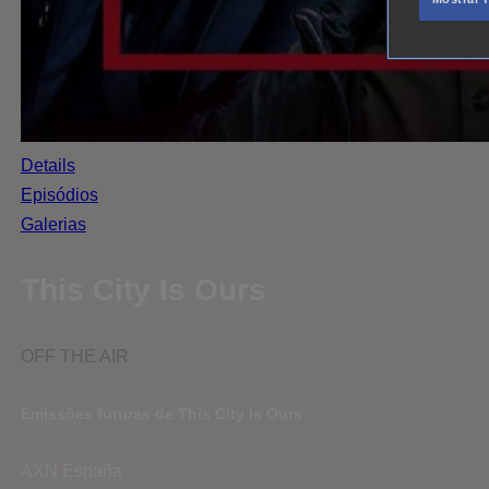
Details
Episódios
Galerias
This City Is Ours
OFF THE AIR
Emissões futuras de This City Is Ours
AXN España