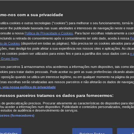
mo-nos com a sua privacidade
utiliza cookies e outras tecnologias (“cookies”) para melhorar o seu funcionamento, torná-l
ornecer-lhe publicidade baseada nas suas atividades e interesses de navegação neste e noutr
consulte a nossa
Política de Privacidade e Cookies
. Para fazer escolhas relativamente a coo
 incluindo a retirada do consentimento após o consentimento ter sido dado, aceda à nossa
Fe
to de Cookies
(disponível em todas as páginas). Não precisa ter os cookies ativados para ut
ações, mas desligá-los pode afetar a sua experiência nos nossos sites e aplicações. Ao clicar
 os cookies podem ser utilizados para estes fins e para a partilha dos seus dados com a
e
 Grupo Sony
.
ssos parceiros
1
armazenamos e/ou acedemos a informações num dispositivo, tais como iden
kies para tratar dados pessoais. Pode aceitar ou gerir as suas preferências clicando abaixo
e oposição quando se utiliza um interesse legítimo, ou em qualquer momento na página da pol
Estas escolhas serão sinalizadas aos nossos parceiros e não afetarão os dados de navegaç
 veja nossa política de privacidade
 nossos parceiros tratamos os dados para fornecermos:
s de geolocalização precisos. Procurar ativamente as características do dispositivo para iden
ou aceder a informações num dispositivo. Publicidade e conteúdos personalizados, medição
 estudos de audiência e desenvolvimento de serviços.
rceiros (fornecedores)
finalidades