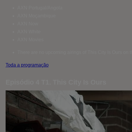
AXN Portugal/Angola
AXN Moçambique
AXN Now
AXN White
AXN Movies
There are no upcoming airings of This City Is Ours on t
Toda a programação
Episódio 4 T1. This City Is Ours