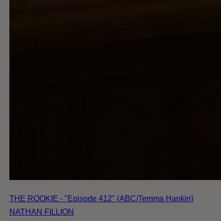
THE ROOKIE - "Episode 412" (ABC/Temma Hankin)
NATHAN FILLION