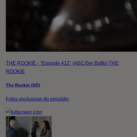
THE ROOKIE - "Episode 412" (ABC/Ser Baffo) THE
ROOKIE
The Rookie (5/5)
Fotos exclusivas do episódio