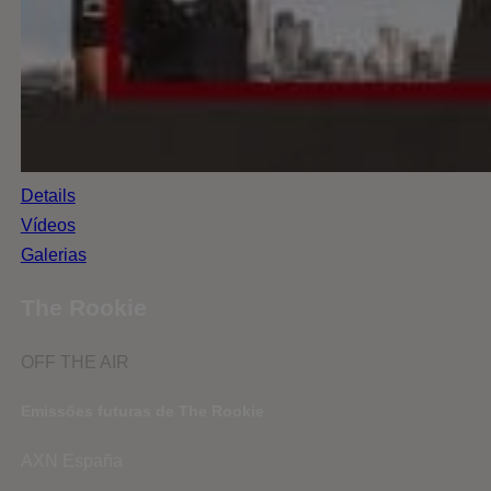
Details
Vídeos
Galerias
The Rookie
OFF THE AIR
Emissões futuras de The Rookie
AXN España