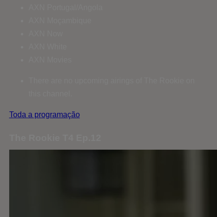
AXN Portugal/Angola
AXN Moçambique
AXN Now
AXN White
AXN Movies
There are no upcoming airings of The Rookie on
this channel.
Toda a programação
The Rookie T4 Ep.12