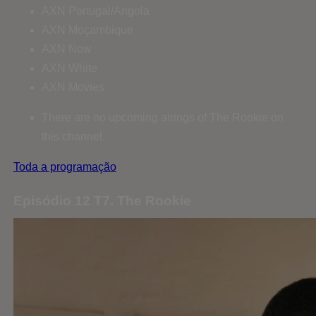
AXN Portugal/Angola
AXN Moçambique
AXN Now
AXN White
AXN Movies
There are no upcoming airings of The Rookie on
this channel.
Toda a programação
Episódio 12 T7. The Rookie